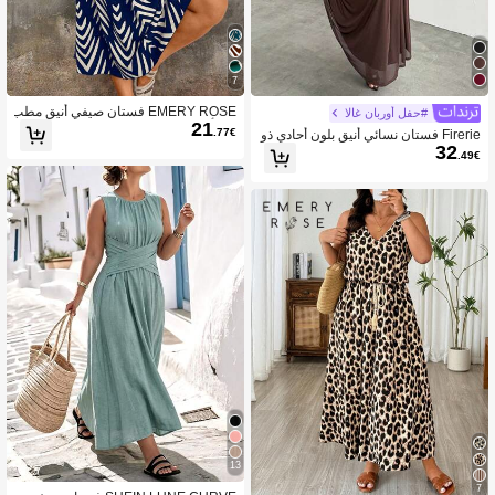
7
EMERY ROSE فستان صيفي أنيق مطب
#حفل أوربان غالا
21
وع بأكمام قصيرة
.77€
Firerie فستان نسائي أنيق بلون أحادي ذو
32
ياقة غير متماثلة، صيفي
.49€
13
7