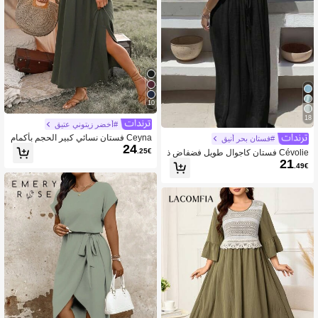
10
18
#أخضر زيتوني عتيق
Ceyna فستان نسائي كبير الحجم بأكمام
#فستان بحر أنيق
24
مكشكشة وملفوف للخصر
.25€
Cévolie فستان كاجوال طويل فضفاض ذ
21
و ظهر مفتوح مع ربطة خلفية للنساء متنا
.49€
سق اللون والحجم الكبير