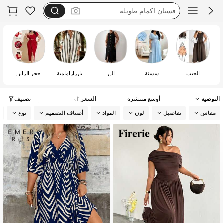
فستان استقبال
فساتين ماركه
فستان يخفي الكرش
الجيب
سستة
الزر
بازرارأمامية
حجر الراين
التوصية
أوسع منتشرة
السعر
تصنيف
مقاس
تفاصيل
لون
المواد
أصناف التصميم
نوع