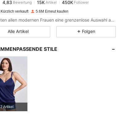
g***r
bezahlt
Vor 1 Tag
Kürzlich verkauft
5.6M Erneut kaufen
4,83
15K
450K
Wir bieten allen modernen Frauen eine grenzenlose Auswahl an Styles.
Alle Artikel
Folgen
4,83
15K
450K
MMENPASSENDE STILE
4,83
15K
450K
4,83
15K
450K
4,83
15K
450K
2 Artikel
4,83
15K
450K
4,83
15K
450K