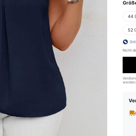
Größ
44 
52 
Grö
Nicht d
Verdien
werden
Ve