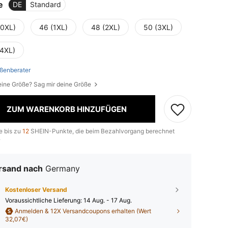
e
DE
Standard
(0XL)
46 (1XL)
48 (2XL)
50 (3XL)
(4XL)
ßenberater
eine Größe? Sag mir deine Größe
ZUM WARENKORB HINZUFÜGEN
e bis zu
12
SHEIN-Punkte, die beim Bezahlvorgang berechnet
.
rsand nach
Germany
Kostenloser Versand
Voraussichtliche Lieferung:
14 Aug. - 17 Aug.
Anmelden & 12X Versandcoupons erhalten (Wert
32,07€)