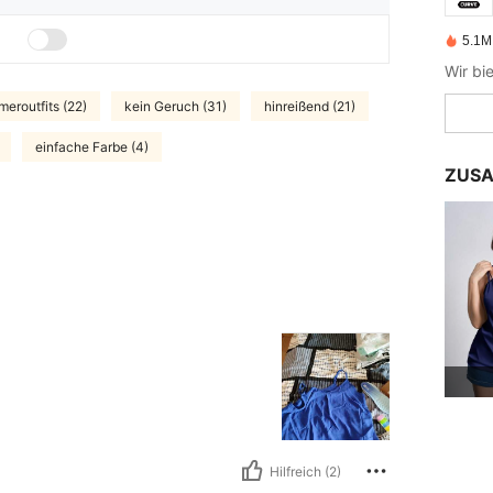
5.1M 
eroutfits (22)
kein Geruch (31)
hinreißend (21)
einfache Farbe (4)
ZUSA
Hilfreich (2)