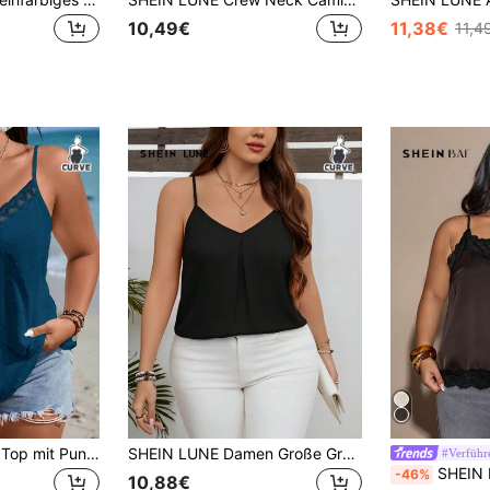
10,49€
11,38€
11,4
SHEIN LUNE Cami Top mit Punkten, Kontrast Spitzen,
SHEIN LUNE Damen Große Größe Einfarbige Lässig Falten Cami Top für den Sommer
#Verführe
SHEIN BAE Frühlings-/Sommer-Valentinst
-46%
10,88€