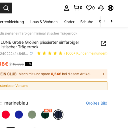
0
0
ess Enter to select.
errenkleidung
Haus & Wohnen
Kinder
Schuhe
Schmuck & Acces
ssierter einfarbiger minimalistischer Trägerrock
LUNE Große Größen plissierter einfarbiger
listischer Trägerrock
SKU: sz2402224148452366
(1000+ Kundenmeinungen)
88€
-1%
ICE AND AVAILABILITY
10,99€
Mach mit und spare
0,54€
bei diesem Artikel.
stenloser Versand
:
marineblau
Großes Bild