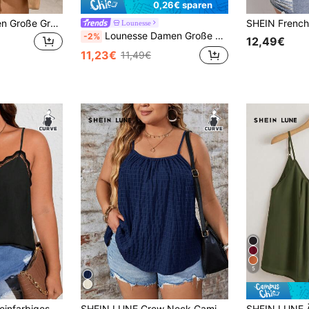
0,26€ sparen
SHEIN LUNE Damen Große Größen Einfarbiges Lässiges Vielseitiges Tägliches Top
Lounesse
Lounesse Damen Große Größen Sommer Urlaubs-Top mit Muschelbesatz
-2%
12,49€
11,23€
11,49€
5
Calvaya Lässiges, einfarbiges Camisole mit besticktem Besatz in Übergröße, Sommer
SHEIN LUNE Crew Neck Camisole in Große Größen, Einfarbig für den täglichen Gebrauch im Sommer