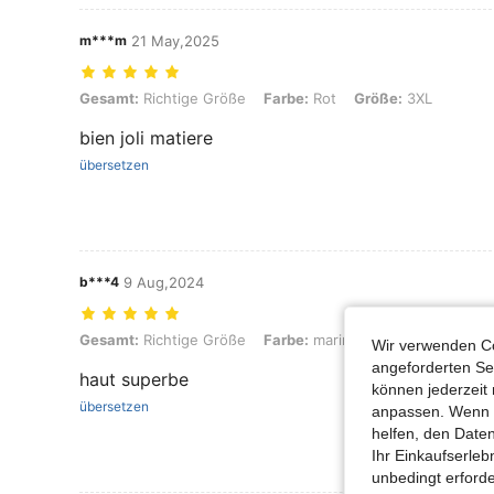
m***m
21 May,2025
Gesamt: Richtige Größe, Farbe: Rot, Größe: 3XL
Gesamt:
Richtige Größe
Farbe:
Rot
Größe:
3XL
bien joli matiere
übersetzen
b***4
9 Aug,2024
Gesamt: Richtige Größe, Farbe: marineblau, Größe: 2XL
Gesamt:
Richtige Größe
Farbe:
marineblau
Größe:
2XL
Wir verwenden Co
angeforderten Ser
haut superbe
können jederzeit 
übersetzen
anpassen. Wenn Si
helfen, den Date
Ihr Einkaufserle
unbedingt erford