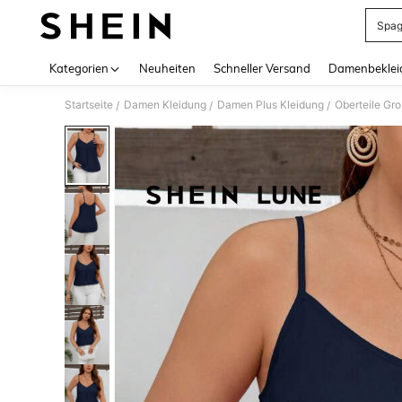
Spag
Use up 
Kategorien
Neuheiten
Schneller Versand
Damenbeklei
Startseite
Damen Kleidung
Damen Plus Kleidung
Oberteile Gr
/
/
/