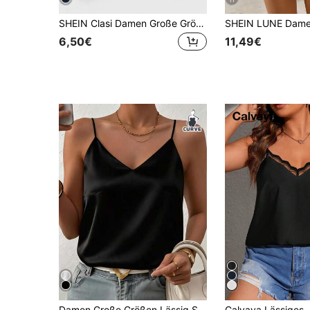
SHEIN Clasi Damen Große Größen einfarbiges Kontrast-Spitzen-Camisole
6,50€
11,49€
Damen Große Größen Lässig Satin V-Ausschnitt Camisole Top, gewebter Stoff! Geeignet für Frühling, Sommer, Herbst Tragen oder Schichten. Schwarz