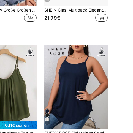
SHEIN Frenchy Große Größen Sommer-Cumshot-Top mit Guipure-Spitze und Schweizer Punktmuster im Boho-Stil
SHEIN Clasi Multipack Elegante Camisole-Top in Schwarz, Weiß und Rot in Farbblock-Optik für Damen in Übergröße
21,79€
6
0,11€ sparen
SHEIN LUNE Ärmelloses Top mit Falten in Unifarbe für Große Größen
EMERY ROSE Einfarbiges Cami Top