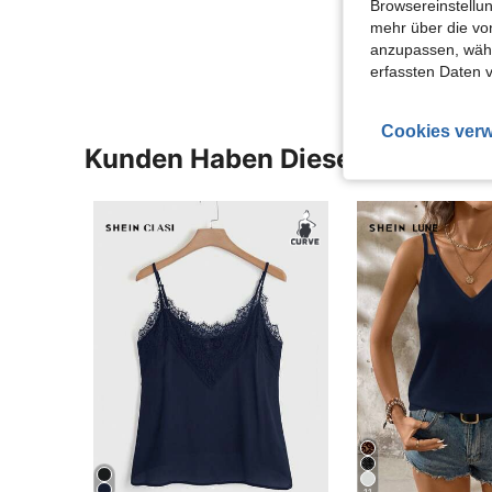
Browsereinstellun
Mehr Bewertung
mehr über die vo
anzupassen, wähle
erfassten Daten 
Cookies verw
Kunden Haben Diese Artikel A
11