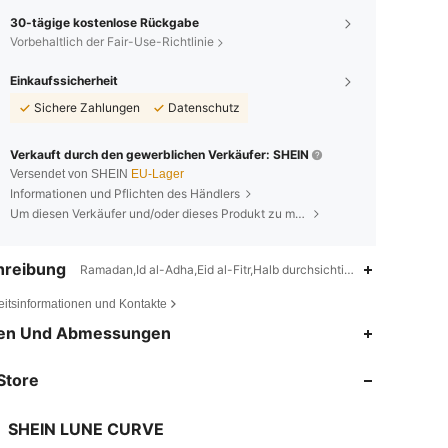
30-tägige kostenlose Rückgabe
Vorbehaltlich der Fair-Use-Richtlinie
Einkaufssicherheit
Sichere Zahlungen
Datenschutz
Verkauft durch den gewerblichen Verkäufer: SHEIN
Versendet von SHEIN
EU-Lager
Informationen und Pflichten des Händlers
Um diesen Verkäufer und/oder dieses Produkt zu melden
hreibung
Ramadan,Id al-Adha,Eid al-Fitr,Halb durchsichtig,Gewebter Stoff
eitsinformationen und Kontakte
4,83
15K
450K
en Und Abmessungen
Store
4,83
15K
450K
SHEIN LUNE CURVE
4,83
15K
450K
Bewertung
Artikel
Follower