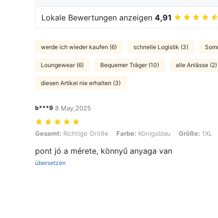
Lokale Bewertungen anzeigen
4,91
werde ich wieder kaufen (6)
schnelle Logistik (3)
Somm
Loungewear (6)
Bequemer Träger (10)
alle Anlässe (2)
diesen Artikel nie erhalten (3)
b***9
8 May,2025
Gesamt: Richtige Größe, Farbe: Königsblau, Größe: 1XL
Gesamt:
Richtige Größe
Farbe:
Königsblau
Größe:
1XL
pont jó a mérete, könnyű anyaga van
übersetzen