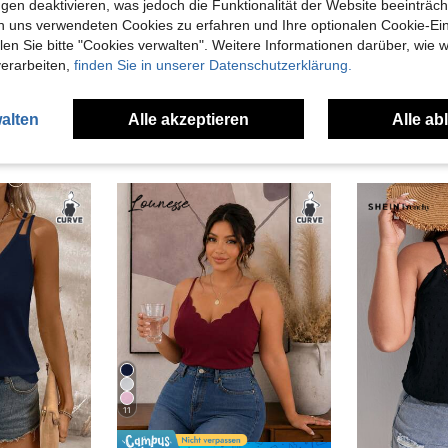
gen deaktivieren, was jedoch die Funktionalität der Website beeinträc
en Ansehen
n uns verwendeten Cookies zu erfahren und Ihre optionalen Cookie-Ei
n Sie bitte "Cookies verwalten". Weitere Informationen darüber, wie w
verarbeiten,
finden Sie in unserer Datenschutzerklärung.
alten
Alle akzeptieren
Alle ab
uch Angeschaut
11