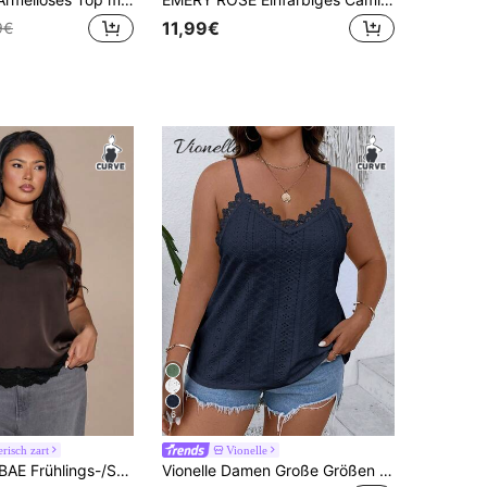
11,99€
9€
6
risch zart
Vionelle
ag braun und schwarz spitzenbesetztes elegantes Oberteil, sexy Oberteil in Große Größen
Vionelle Damen Große Größen Einfarbiges Kontrast-Spitzen-Mode-Camisole-Tanktop