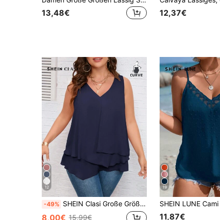
13,48€
12,37€
12
19
SHEIN Clasi Große Größe Ärmellose Bluse mit Einfarbig
-49%
11,87€
8,00€
15,99€