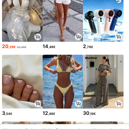
20
14
2
,29€
,49€
,78€
20,49€
3
12
30
,54€
,49€
,19€