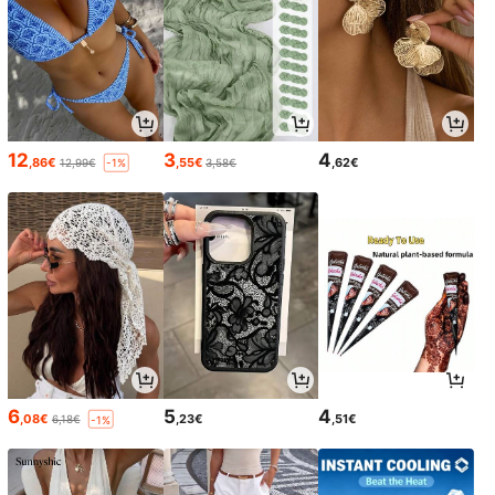
12
3
4
,86€
,55€
,62€
12,99€
3,58€
-1%
6
5
4
,08€
,23€
,51€
6,18€
-1%