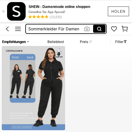
Bikini Set Damen
SHEIN - Damenmode online shoppen
×
Overall Kurzarm
HOLEN
Genießen Sie App-Special!
(10,830)
Squishies
Sommerkleider Für Damen
Bikini
Empfehlungen
Beliebtest
Preis
Filter
Bikini Set Damen
Overall Kurzarm