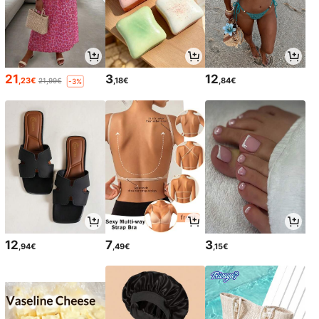
21
3
12
,23€
,18€
,84€
21,99€
-3%
12
7
3
,94€
,49€
,15€