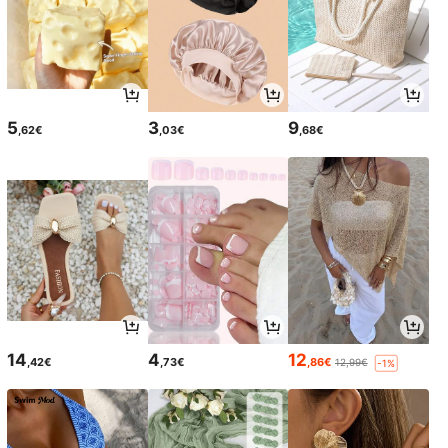
5
3
9
,62€
,03€
,68€
14
4
12
,42€
,73€
,86€
12,99€
-1%