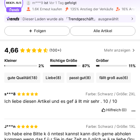
s***6
ist am Durchsuchen
3K Follower
4,71
1.6K Erneut kaufen
135% Anstieg der Verkäufe
16% Anstie
Dieser Laden wurde als
「Trendgeschäft」
ausgewählt
3K Follower
4,71
Folgen
Alle Artikel
4,66
3K Follower
4,71
(100+)
Mehr anzeigen
Kleiner
Richtige Größe
Größer
2%
87%
11%
3K Follower
4,71
gute Qualität
(18)
Liebe
(8)
passt gut
(8)
fällt groß aus
(6)
3K Follower
4,71
s***8
Farbe: Schwarz / Größe: 2XL
Ich
liebe
diesen
Artikel
und
es
gef
ä
llt
mir
sehr
.
10
/
10
Hilfreich
(0)
3K Follower
4,71
J***n
Farbe: Schwarz / Größe: 1XL
Ich
habe
eine
Bitte
k
ö
nntest
kannst
kann
dich
gerne
abholen
3K Follower
4,71
kommen
wenn
das
f
ü
r
Sie
in
der
Zeit
m
ö
glich
w
ä
re
liebe
Gru