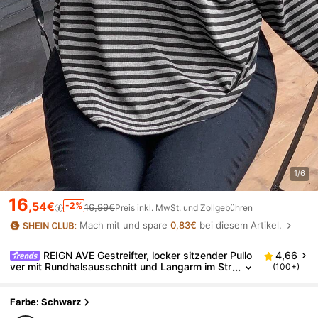
1/6
16
,54€
-2%
16,99€
Preis inkl. MwSt. und Zollgebühren
Mach mit und spare
0,83€
bei diesem Artikel.
REIGN AVE Gestreifter, locker sitzender Pullo
4,66
ver mit Rundhalsausschnitt und Langarm im Str
(100+)
eetstyle für Damen in Große Größen für Herbst/
Winter
Farbe: Schwarz