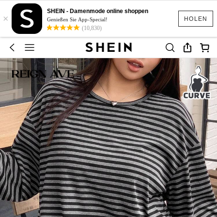
SHEIN - Damenmode online shoppen
×
HOLEN
Genießen Sie App-Special!
(10,830)