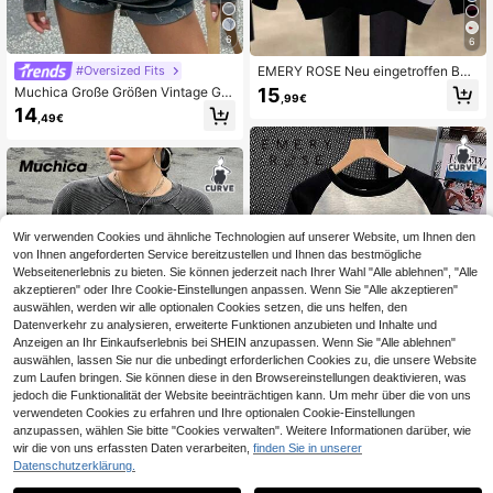
6
6
#Oversized Fits
EMERY ROSE Neu eingetroffen Bes
tseller Regular Fit Damen Große Grö
15
Muchica Große Größen Vintage Ge
,99€
ßen Gestreifter Rundhals Sweatshir
stricktes T-Shirt mit Saure Washed
14
t
,49€
Optik und Abgetragenem Look, Loo
se Fit Langarm
Wir verwenden Cookies und ähnliche Technologien auf unserer Website, um Ihnen den
von Ihnen angeforderten Service bereitzustellen und Ihnen das bestmögliche
Webseitenerlebnis zu bieten. Sie können jederzeit nach Ihrer Wahl "Alle ablehnen", "Alle
akzeptieren" oder Ihre Cookie-Einstellungen anpassen. Wenn Sie "Alle akzeptieren"
auswählen, werden wir alle optionalen Cookies setzen, die uns helfen, den
Datenverkehr zu analysieren, erweiterte Funktionen anzubieten und Inhalte und
Anzeigen an Ihr Einkaufserlebnis bei SHEIN anzupassen. Wenn Sie "Alle ablehnen"
auswählen, lassen Sie nur die unbedingt erforderlichen Cookies zu, die unsere Website
zum Laufen bringen. Sie können diese in den Browsereinstellungen deaktivieren, was
jedoch die Funktionalität der Website beeinträchtigen kann. Um mehr über die von uns
verwendeten Cookies zu erfahren und Ihre optionalen Cookie-Einstellungen
anzupassen, wählen Sie bitte "Cookies verwalten". Weitere Informationen darüber, wie
wir die von uns erfassten Daten verarbeiten,
finden Sie in unserer
EMERY ROSE Damen Lässig Kontra
Datenschutzerklärung.
st Farbe Raglan Splice Rundhals La
18
#Oversized Fits
,31€
18,49€
ngarm Oversize Sweatshirt, Herbst/