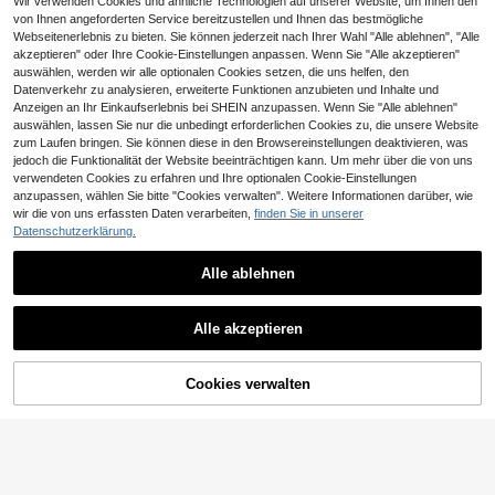
Wir verwenden Cookies und ähnliche Technologien auf unserer Website, um Ihnen den
von Ihnen angeforderten Service bereitzustellen und Ihnen das bestmögliche
Webseitenerlebnis zu bieten. Sie können jederzeit nach Ihrer Wahl "Alle ablehnen", "Alle
akzeptieren" oder Ihre Cookie-Einstellungen anpassen. Wenn Sie "Alle akzeptieren"
auswählen, werden wir alle optionalen Cookies setzen, die uns helfen, den
Datenverkehr zu analysieren, erweiterte Funktionen anzubieten und Inhalte und
Anzeigen an Ihr Einkaufserlebnis bei SHEIN anzupassen. Wenn Sie "Alle ablehnen"
auswählen, lassen Sie nur die unbedingt erforderlichen Cookies zu, die unsere Website
zum Laufen bringen. Sie können diese in den Browsereinstellungen deaktivieren, was
jedoch die Funktionalität der Website beeinträchtigen kann. Um mehr über die von uns
verwendeten Cookies zu erfahren und Ihre optionalen Cookie-Einstellungen
anzupassen, wählen Sie bitte "Cookies verwalten". Weitere Informationen darüber, wie
wir die von uns erfassten Daten verarbeiten,
finden Sie in unserer
Datenschutzerklärung.
8
Alle ablehnen
22
CosyJoli Große Größen Lässig Spitz
17
e Einsatz Rundhals Pullover, rosafar
,49€
SHEIN EZwear Damen Große
NEW
bener Mesh Pullover
Alle akzeptieren
16
Größen einfarbiges asymmetrisches
,49€
Schulter Stricktop für den täglichen
Gebrauch
Cookies verwalten
ZUM WARENKORB HINZUFÜGEN