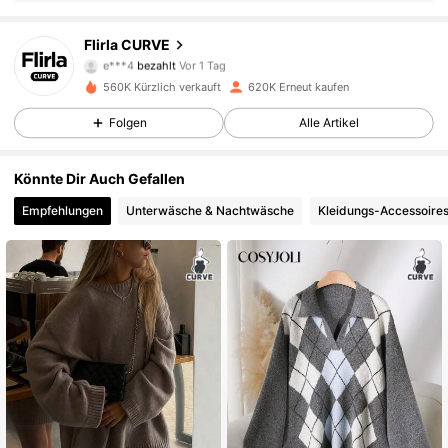
125K Follower
4,83
Flirla CURVE
e***4
bezahlt
Vor 1 Tag
c***t
ist
Vor 4 Stunden
gefolgt
560K Kürzlich verkauft
620K Erneut kaufen
125K Follower
4,83
Folgen
Alle Artikel
125K Follower
4,83
Könnte Dir Auch Gefallen
Empfehlungen
Unterwäsche & Nachtwäsche
Kleidungs-Accessoire
125K Follower
4,83
125K Follower
4,83
125K Follower
4,83
125K Follower
4,83