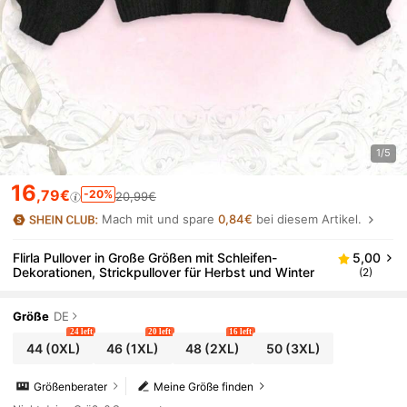
1/5
16
,79€
-20%
20,99€
Mach mit und spare
0,84€
bei diesem Artikel.
Flirla Pullover in Große Größen mit Schleifen-
5,00
Dekorationen, Strickpullover für Herbst und Winter
(2)
Größe
DE
24 left
20 left
16 left
44
(0XL)
46
(1XL)
48
(2XL)
50
(3XL)
Größenberater
Meine Größe finden