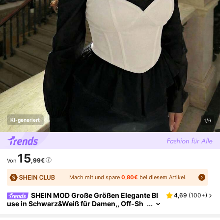
KI-generiert
1/6
15
,99€
Von
Mach mit und spare
0,80€
bei diesem Artikel.
SHEIN MOD Große Größen Elegante Bl
4,69
(
100+
)
use in Schwarz&Weiß für Damen,, Off-Sh
oulder, minimalistischer Stil, Lässig Alltag
s-Outfit, Silvester, Streetwear, Bürohemd, Lan