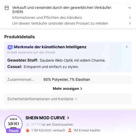
Verkauft und versendet durch den gewerblichen Verkäufer:
SHEIN
Informationen und Pflichten des Händlers
Um diesen Verkäufer und/oder dieses Produkt zu melden
Produktdetails
Merkmale der künstlichen Intelligenz
Erstellt basierend auf den Details
Gewebter Stoff:
Saubere Web-Optik mit edlem Charme.
Casual:
Entspannt und einfach zu stylen.
Zusammensetzung:
93% Polyester, 7% Elasthan
Mehr anzeigen
Sicherheitsinformationen und Kontakte
694K Follower
4,77
SHEIN MOD CURVE
c***0
ist am Durchsuchen
694K Follower
4,77
1.1M Kürzlich verkauft
1M Erneut kaufen