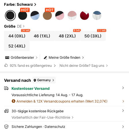
garm Bluse, Silvester Damen Outfit, elegantes
Farbe: Schwarz
Oberteil, Gothic, Ausgeh-Tops für Damen, Par
ty-Oberteil
Größe
DE
36 left
8 left
11 left
44
(0XL)
46
(1XL)
48
(2XL)
50
(3XL)
52
(4XL)
Größenberater
Meine Größe finden
92%
fand es größengetreu
Nicht deine Größe? Sag uns
Versand nach
Germany
Kostenloser Versand
Voraussichtliche Lieferung:
14 Aug. - 17 Aug.
Anmelden & 12X Versandcoupons erhalten (Wert 32,07€)
30-tägige kostenlose Rückgabe
Vorbehaltlich der Fair-Use-Richtlinie
Sichere Zahlungen · Datenschutz