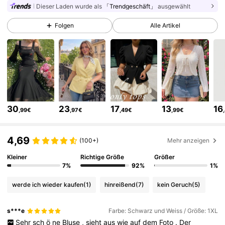
Dieser Laden wurde als
「Trendgeschäft」
ausgewählt
694K Follower
4,77
Folgen
Alle Artikel
694K Follower
4,77
694K Follower
4,77
30
23
17
13
16
,99€
,97€
,49€
,99€
694K Follower
4,77
4,69
(100+)
Mehr anzeigen
694K Follower
4,77
Kleiner
Richtige Größe
Größer
7%
92%
1%
werde ich wieder kaufen
(1)
hinreißend
(7)
kein Geruch
(5)
694K Follower
4,77
s***e
Farbe: Schwarz und Weiss / Größe: 1XL
Sehr
sch
ö
ne
Bluse
,
sieht
aus
wie
auf
dem
Foto
.
Der
694K Follower
4,77