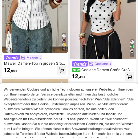
4
5
Maweii
Maweii Damen-Top in großen Größ
Coolane
en, sexy, trägerlos, mit Knopfleiste,
12
Coolane Damen Große Größen
NEW
,99€
schwarz-weiß gestreift, mit Buchst
Sommer Herbst Sexy Streetwear Pa
12
abenprint, dehnbar, lässig/Party, ele
,49€
rty Urlaub Ausgehen Y2K Vintage L
gant
ässig Polka Dot Weiß Kurzarm Top
Wir verwenden Cookies und ähnliche Technologien auf unserer Website, um Ihnen den
von Ihnen angeforderten Service bereitzustellen und Ihnen das bestmögliche
Webseitenerlebnis zu bieten. Sie können jederzeit nach Ihrer Wahl "Alle ablehnen", "Alle
akzeptieren" oder Ihre Cookie-Einstellungen anpassen. Wenn Sie "Alle akzeptieren"
auswählen, werden wir alle optionalen Cookies setzen, die uns helfen, den
Datenverkehr zu analysieren, erweiterte Funktionen anzubieten und Inhalte und
Anzeigen an Ihr Einkaufserlebnis bei SHEIN anzupassen. Wenn Sie "Alle ablehnen"
auswählen, lassen Sie nur die unbedingt erforderlichen Cookies zu, die unsere Website
zum Laufen bringen. Sie können diese in den Browsereinstellungen deaktivieren, was
jedoch die Funktionalität der Website beeinträchtigen kann. Um mehr über die von uns