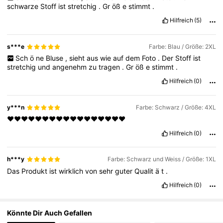
schwarze
Stoff
ist
stretchig
.
Gr
öß
e
stimmt
.
Hilfreich
(5)
694K Follower
4,77
s***e
Farbe: Blau / Größe: 2XL
Sch
ö
ne
Bluse
,
sieht
aus
wie
auf
dem
Foto
.
Der
Stoff
ist
694K Follower
4,77
stretchig
und
angenehm
zu
tragen
.
Gr
öß
e
stimmt
.
Hilfreich
(0)
y***n
Farbe: Schwarz / Größe: 4XL
❤️❤️❤️❤️❤️❤️❤️❤️❤️❤️❤️❤️❤️❤️❤️❤️❤️
Hilfreich
(0)
h***y
Farbe: Schwarz und Weiss / Größe: 1XL
Das
Produkt
ist
wirklich
von
sehr
guter
Qualit
ä
t
.
Hilfreich
(0)
Könnte Dir Auch Gefallen