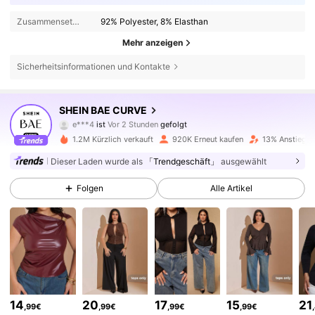
Zusammensetzung:
92% Polyester, 8% Elasthan
Mehr anzeigen
Sicherheitsinformationen und Kontakte
572K Follower
4,78
SHEIN BAE CURVE
e***4
ist
Vor 2 Stunden
gefolgt
p***1
ist am Durchsuchen
1.2M Kürzlich verkauft
920K Erneut kaufen
13% Anstieg d
572K Follower
4,78
Dieser Laden wurde als
「Trendgeschäft」
ausgewählt
Folgen
Alle Artikel
572K Follower
4,78
572K Follower
4,78
572K Follower
4,78
14
20
17
15
21
,99€
,99€
,99€
,99€