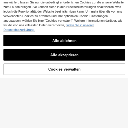
auswählen, lassen Sie nur die unbedingt erforderlichen Cookies zu, die unsere Website
zum Laufen bringen. Sie können diese in den Browsereinstellungen deaktivieren, was
jedoch die Funktionalität der Website beeinträchtigen kann. Um mehr über die von uns
verwendeten Cookies zu erfahren und Ihre optionalen Cookie-Einstellungen
anzupassen, wählen Sie bitte "Cookies verwalten". Weitere Informationen darüber, wie
wir die von uns erfassten Daten verarbeiten,
finden Sie in unserer
Datenschutzerklärung.
Alle ablehnen
20
12
SHEIN BAE CURVE
#Westliches Festival
Alle akzeptieren
SHEIN BAE CURVE Damen Große G
SHEIN ICON Große Größen Chiffon-
rößen Schwarzes Lässiges Asymm
Wickel-Triangel-Cup-Trägertop-Se
14
17
,84€
-1%
14,99€
,99€
etrisches Schulter Vielseitiges T-Sh
t mit 2 Teilen für Damen
irt
Cookies verwalten
ZUM WARENKORB HINZUFÜGEN