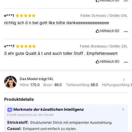
Hilfreich
(0)
e***1
Farbe: Schwarz / Größe: 0XL
richtig
sch
ö
n
bei
gott
like
bitte
dankeeeeeeeeeeeeee
Hilfreich
(0)
v***7
Farbe: Bordeaux / Größe: 2XL
S
ehr
gute
Qualit
ä
t
und
auch
toller
Stoff
.
Empfehlenswert
Hilfreich
(0)
Das Model trägt:
1XL
Höhe:
170.0
Brust :
86.0
Taillenumfang:
68.0
Hüftungsumfang:
Produktdetails
Merkmale der künstlichen Intelligenz
Erstellt basierend auf den Details
Strickstoff:
Strukturierter Strick mit entspannter Ausstrahlung.
Casual:
Entspannt und einfach zu stylen.