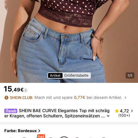
Größentabelle
Artikel
1/5
15
,49€
Mach mit und spare
0,77€
bei diesem Artikel.
SHEIN BAE CURVE Elegantes Top mit schräg
4,72
er Kragen, offenen Schultern, Spitzeneinsätzen
(100+)
und geraffter Taille
Farbe: Bordeaux