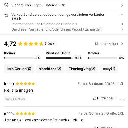
Sichere Zahlungen · Datenschutz
Verkauft und versendet durch den gewerblichen Verkäufer:
SHEIN
Informationen und Pflichten des Händlers
Um diesen Verkäufer und/oder dieses Produkt zu melden
4,72
(100+)
Mehr anzeigen
Kleiner
Richtige Größe
Größer
2%
92%
6%
kein Geruch
(5)
hinreißend
(2)
Thanksgiving
(2)
sexy
(1)
b***x
Farbe: Bordeaux / Größe: 1XL
Fiel
a
la
imagen
Hilfreich
(0)
Von SHEIN US
p***u
Farbe: Schwarz / Größe: 2XL
Jiznanzis
’
znaknznzkznz
’
zinezkz
’
zk
’
z