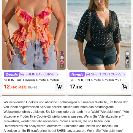
8
5
SHEIN BAE CURVE
SHEIN ICON CURVE
SHEIN BAE Damen Große Größen R
SHEIN ICON Große Größen Y2K Läs
omantisches Rosen Blumen Muster
sig Polka Dot Sexy V-Ausschnitt Sp
12
17
,49€
-19%
15,49€
,81€
Trägerhemd
itze Patchwork Weite Ärmel Top
Wir verwenden Cookies und ähnliche Technologien auf unserer Website, um Ihnen den
von Ihnen angeforderten Service bereitzustellen und Ihnen das bestmögliche
Webseitenerlebnis zu bieten. Sie können jederzeit nach Ihrer Wahl "Alle ablehnen", "Alle
akzeptieren" oder Ihre Cookie-Einstellungen anpassen. Wenn Sie "Alle akzeptieren"
auswählen, werden wir alle optionalen Cookies setzen, die uns helfen, den
Datenverkehr zu analysieren, erweiterte Funktionen anzubieten und Inhalte und
Anzeigen an Ihr Einkaufserlebnis bei SHEIN anzupassen. Wenn Sie "Alle ablehnen"