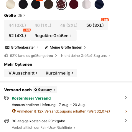
Größe
DE
7 left
44
(0XL)
46
(1XL)
48
(2XL)
50
(3XL)
7 left
52
(4XL)
Reguläre Größen
Größenberater
Meine Größe finden
92%
fand es größengetreu
Nicht deine Größe? Sag uns
Mehr Optionen
V Ausschnitt
Kurzärmelig
Versand nach
Germany
Kostenloser Versand
Voraussichtliche Lieferung:
17 Aug. - 20 Aug.
Anmelden & 12X Versandcoupons erhalten (Wert 32,07€)
30-tägige kostenlose Rückgabe
Vorbehaltlich der Fair-Use-Richtlinie