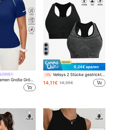
0,24€ sparen
Velisys 2 Stücke gestricktes Aktivwear Top & Tank, anliegender Tank, Fitness Tank, nahtloser Tank in Große Größen
A COVE
-1%
Solea Cove Damen Große Größen Buchstaben Muster Lässig Alltag Sport T-Shirt 2 Stücke/Set
14,11€
14,35€