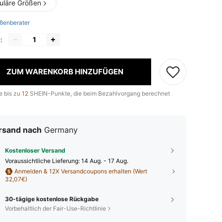
uläre Größen
ßenberater
:
ZUM WARENKORB HINZUFÜGEN
e bis zu
12
SHEIN-Punkte, die beim Bezahlvorgang berechnet
.
rsand nach
Germany
Kostenloser Versand
Voraussichtliche Lieferung:
14 Aug. - 17 Aug.
Anmelden & 12X Versandcoupons erhalten (Wert
32,07€)
30-tägige kostenlose Rückgabe
Vorbehaltlich der Fair-Use-Richtlinie