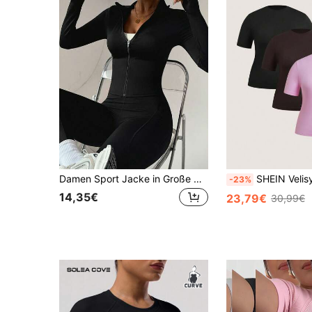
Damen Sport Jacke in Große Größen, Yoga Top mit Reißverschluss rundem Ausschnitt und schlanker Passform, einfarbiges langärmliges Schlankheits-Fitness-Casual-Shirt geeignet für Laufen, Gym, Yoga in Schwarz für den Frühling
SHEIN Velisys Nahtloses Damen Sport-Set in Große Größen,
-23%
14,35€
23,79€
30,99€