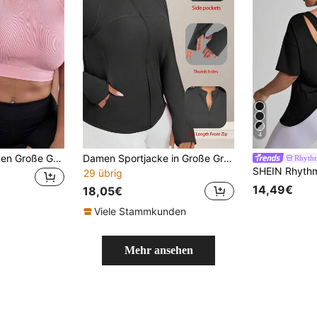
4
SHEIN Velisys Damen Große Größen einfarbiges Kurzarm Crop Sport T-Shirt
Damen Sportjacke in Große Größen, einfarbige Slim Fit Sportjacke mit Daumenlochhülsen, Seitentaschen, atmungsaktive, dehnbare Langarm Yoga, Lauf- und Fitness Jacke in Schwarz für den Frühling
Rhyth
29 übrig
14,49€
18,05€
Viele Stammkunden
Mehr ansehen