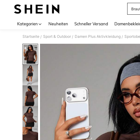
Brau
Use up 
Kategorien
Neuheiten
Schneller Versand
Damenbeklei
Startseite
Sport & Outdoor
Damen Plus Aktivkleidung
Sportobe
/
/
/