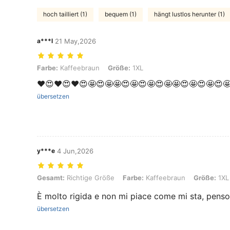
hoch tailliert (1)
bequem (1)
hängt lustlos herunter (1)
a***l
21 May,2026
Farbe: Kaffeebraun, Größe: 1XL
Farbe:
Kaffeebraun
Größe:
1XL
❤️😍❤️😍❤️😍🤩😍🤩🤩😍🤩😍🤩😍🤩🤩😍🤩😍🤩😍
übersetzen
y***e
4 Jun,2026
Gesamt: Richtige Größe, Farbe: Kaffeebraun, Größe: 1XL
Gesamt:
Richtige Größe
Farbe:
Kaffeebraun
Größe:
1XL
È molto rigida e non mi piace come mi sta, penso 
übersetzen