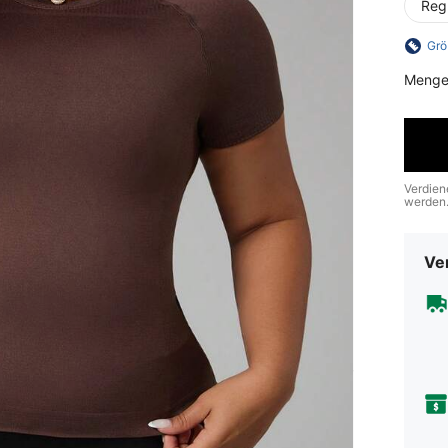
Reg
Grö
Menge
Verdien
werden
Ve