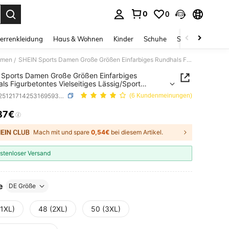
0
0
ess Enter to select.
errenkleidung
Haus & Wohnen
Kinder
Schuhe
Schmuck & Acces
Damen
SHEIN Sports Damen Große Größen Einfarbiges Rundhals Figurbetontes Vielseitiges Lässig/Sport Kurzarm T-Shirt
/
Sports Damen Große Größen Einfarbiges
ls Figurbetontes Vielseitiges Lässig/Sport
m T-Shirt
SKU: st251217142531695937180
(6 Kundenmeinungen)
87€
ICE AND AVAILABILITY
Mach mit und spare
0,54€
bei diesem Artikel.
stenloser Versand
e
DE Größe
(1XL)
48 (2XL)
50 (3XL)