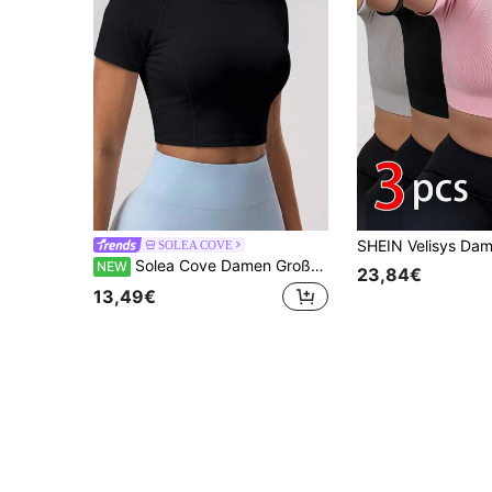
SOLEA COVE
Solea Cove Damen Große Größen Kurzes figurbetontes Sport T-Shirt, Kurzarm Yoga Fitness Workout Laufen Lässig Alltag
NEW
23,84€
13,49€