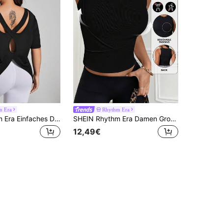
m Era
Rhythm Era
SHEIN Rhythm Era Einfaches Damen T-Shirt in Unifarbe für den täglichen Gebrauch in Große Größen, mit Rückenausschnitt-Design für Fitnessstudio
SHEIN Rhythm Era Damen Große Größen Sport Yoga Outdoor Fitness Tanktop Ärmellos T-Shirt Rundhals Slim Fit Basic
12,49€