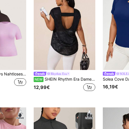
 3-teilig mit Slim-Fit, Kurzarm-Shirts für Fitnessstudio
Rhythm Era
SOLE
SHEIN Rhythm Era Damen Große Größen Einfarbig Lässig Vielseitig Alltag Reise Sport T-Shirt
NEW
16,19€
12,99€