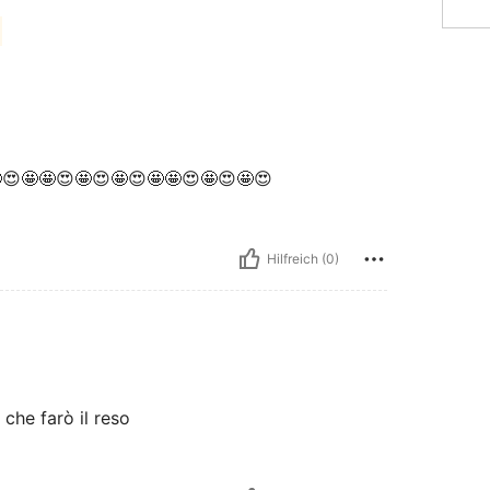
😍🤩🤩😍🤩😍🤩😍🤩🤩😍🤩😍🤩😍
Hilfreich (0)
che farò il reso