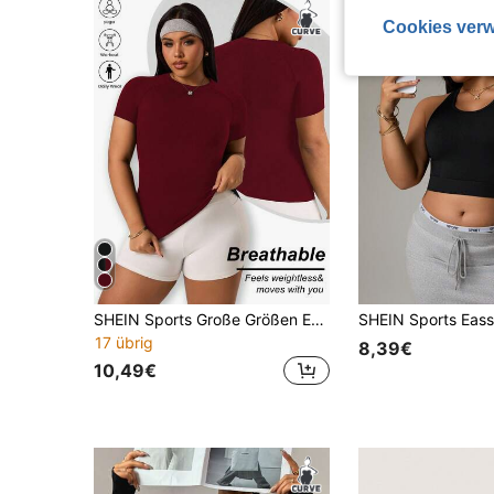
Cookies verw
SHEIN Sports Große Größen Easithlete Damen Einfarbiges Raglan Kurzarm Nahtloses Sport T-Shirt T-Shirt für Damen Workout T-Shirt Große Größen T-Shirt Alltags T-Shirt Yoga T-Shirt T-Shirts für Damen Kurven Workout Tops Große Größen T-Shirt für Damen Große Größen T-Shirts Damen Sport T-Shirt Große Größen T-Shirt Workout Tops für Damen Yoga geeignetes T-Shirt Damen T-Shirt
17 übrig
8,39€
10,49€