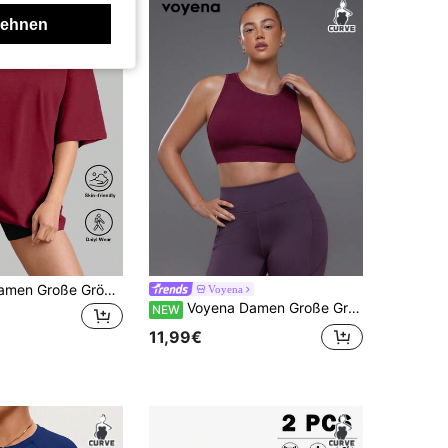
lehnen
SUPEKYKO Damen Große Größen T-Shirt in Große Größen - Locker sitzender Aktivwear Top, geeignet für Fitness, Yoga und Lässig Bekleidung | Ganzjährig Sommersport
Voyena
Voyena Damen Große Größen einfarbiges lässiges Fitness Sport Tank Top
NEW
11,99€