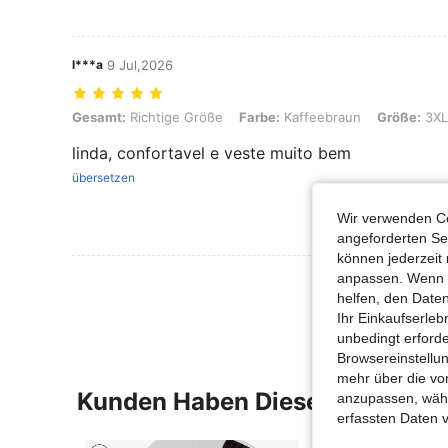
l***a
9 Jul,2026
Gesamt: Richtige Größe, Farbe: Kaffeebraun, Größe: 3XL
Gesamt:
Richtige Größe
Farbe:
Kaffeebraun
Größe:
3XL
linda, confortavel e veste muito bem
übersetzen
Wir verwenden Co
angeforderten Ser
können jederzeit 
anpassen. Wenn Si
Mehr Bewertung
helfen, den Date
Ihr Einkaufserle
unbedingt erford
Browsereinstellun
mehr über die vo
Kunden Haben Diese Artikel A
anzupassen, wähle
erfassten Daten 