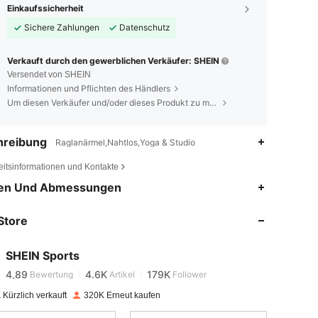
Einkaufssicherheit
Sichere Zahlungen
Datenschutz
Verkauft durch den gewerblichen Verkäufer: SHEIN
Versendet von SHEIN
Informationen und Pflichten des Händlers
Um diesen Verkäufer und/oder dieses Produkt zu melden
hreibung
Raglanärmel,Nahtlos,Yoga & Studio
eitsinformationen und Kontakte
en Und Abmessungen
4,89
4.6K
179K
Store
4,89
4.6K
179K
SHEIN Sports
4,89
4.6K
179K
Bewertung
Artikel
Follower
Kürzlich verkauft
320K Erneut kaufen
4,89
4.6K
179K