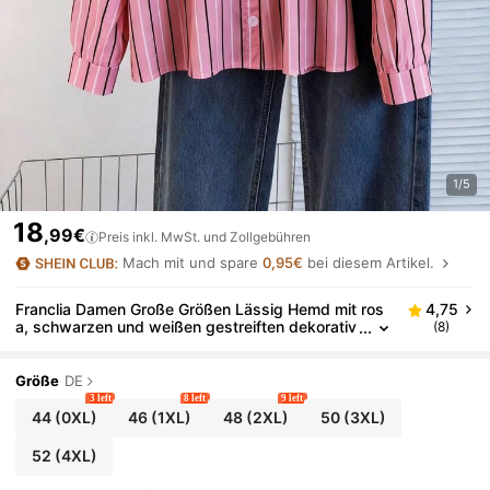
1/5
18
,99€
Preis inkl. MwSt. und Zollgebühren
Mach mit und spare
0,95€
bei diesem Artikel.
Franclia Damen Große Größen Lässig Hemd mit ros
4,75
a, schwarzen und weißen gestreiften dekorativ
(8)
en Knöpfen
Größe
DE
3 left
8 left
9 left
44
(0XL)
46
(1XL)
48
(2XL)
50
(3XL)
52
(4XL)