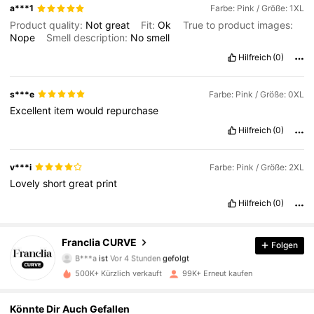
a***1
Farbe: Pink / Größe: 1XL
Product quality:
Not
great
Fit:
Ok
True to product images:
Nope
Smell description:
No
smell
Hilfreich
(0)
s***e
Farbe: Pink / Größe: 0XL
Excellent
item
would
repurchase
Hilfreich
(0)
v***i
Farbe: Pink / Größe: 2XL
Lovely
short
great
print
Hilfreich
(0)
174K Follower
4,81
Franclia CURVE
Folgen
B***a
ist
Vor 4 Stunden
gefolgt
t***e
ist am Durchsuchen
174K Follower
4,81
500K+ Kürzlich verkauft
99K+ Erneut kaufen
Könnte Dir Auch Gefallen
174K Follower
4,81