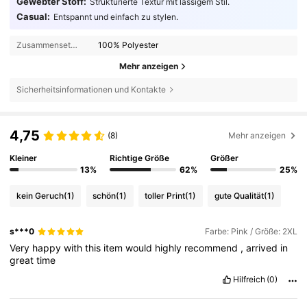
Gewebter Stoff:
Strukturierte Textur mit lässigem Stil.
Casual:
Entspannt und einfach zu stylen.
Zusammensetzung:
100% Polyester
Mehr anzeigen
Sicherheitsinformationen und Kontakte
4,75
(8)
Mehr anzeigen
Kleiner
Richtige Größe
Größer
13%
62%
25%
kein Geruch
(1)
schön
(1)
toller Print
(1)
gute Qualität
(1)
s***0
Farbe: Pink / Größe: 2XL
Very
happy
with
this
item
would
highly
recommend
,
arrived
in
great
time
Hilfreich
(0)