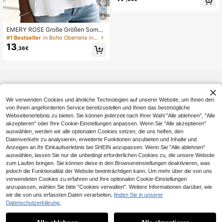
stisch, locker geschnitten, Langar
m, geeignet für elegante Business-
4
Looks, den täglichen Arbeitsweg, Fr
ühling, Herbst und Sommer
EMERY ROSE Große Größen Somm
er Lässig Blumen Dekor Ausschnitt
#1 Bestseller
in Boho Oberteile in Übergröße
Trägerhemd
13
,36€
Wir verwenden Cookies und ähnliche Technologien auf unserer Website, um Ihnen den
von Ihnen angeforderten Service bereitzustellen und Ihnen das bestmögliche
Webseitenerlebnis zu bieten. Sie können jederzeit nach Ihrer Wahl "Alle ablehnen", "Alle
akzeptieren" oder Ihre Cookie-Einstellungen anpassen. Wenn Sie "Alle akzeptieren"
auswählen, werden wir alle optionalen Cookies setzen, die uns helfen, den
Datenverkehr zu analysieren, erweiterte Funktionen anzubieten und Inhalte und
Anzeigen an Ihr Einkaufserlebnis bei SHEIN anzupassen. Wenn Sie "Alle ablehnen"
auswählen, lassen Sie nur die unbedingt erforderlichen Cookies zu, die unsere Website
zum Laufen bringen. Sie können diese in den Browsereinstellungen deaktivieren, was
jedoch die Funktionalität der Website beeinträchtigen kann. Um mehr über die von uns
verwendeten Cookies zu erfahren und Ihre optionalen Cookie-Einstellungen
anzupassen, wählen Sie bitte "Cookies verwalten". Weitere Informationen darüber, wie
wir die von uns erfassten Daten verarbeiten,
finden Sie in unserer
Datenschutzerklärung.