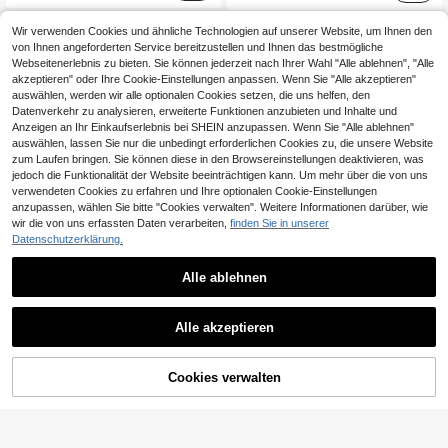
Wir verwenden Cookies und ähnliche Technologien auf unserer Website, um Ihnen den
von Ihnen angeforderten Service bereitzustellen und Ihnen das bestmögliche
Webseitenerlebnis zu bieten. Sie können jederzeit nach Ihrer Wahl "Alle ablehnen", "Alle
akzeptieren" oder Ihre Cookie-Einstellungen anpassen. Wenn Sie "Alle akzeptieren"
auswählen, werden wir alle optionalen Cookies setzen, die uns helfen, den
Datenverkehr zu analysieren, erweiterte Funktionen anzubieten und Inhalte und
Anzeigen an Ihr Einkaufserlebnis bei SHEIN anzupassen. Wenn Sie "Alle ablehnen"
auswählen, lassen Sie nur die unbedingt erforderlichen Cookies zu, die unsere Website
zum Laufen bringen. Sie können diese in den Browsereinstellungen deaktivieren, was
jedoch die Funktionalität der Website beeinträchtigen kann. Um mehr über die von uns
verwendeten Cookies zu erfahren und Ihre optionalen Cookie-Einstellungen
anzupassen, wählen Sie bitte "Cookies verwalten". Weitere Informationen darüber, wie
wir die von uns erfassten Daten verarbeiten,
finden Sie in unserer
Datenschutzerklärung.
6
Alle ablehnen
15
0,08€ sparen
GlowEve CURVE Große Größen Damen elegantes gestreiftes Hemdkleid, leicht und locker geschnittener Kapuzenpullover, geeignet für Sommer und Herbst
Linhara Damen Sweatshirt in Große Größen mit Buchstaben-Stickerei, lässig, locker geschnitten, im Retro-Amerikanischen Stil
Alle akzeptieren
16
20
,49€
,18€
20,26€
ZUM WARENKORB
Cookies verwalten
JETZT EINKAUFEN
HINZUFÜGEN