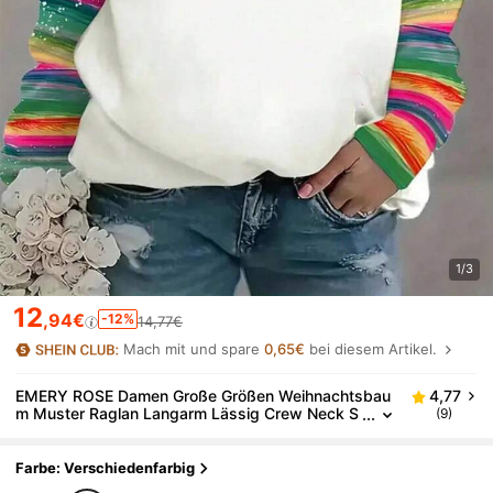
1/3
12
,94€
-12%
14,77€
Mach mit und spare
0,65€
bei diesem Artikel.
EMERY ROSE Damen Große Größen Weihnachtsbau
4,77
m Muster Raglan Langarm Lässig Crew Neck S
(9)
weatshirt
Farbe: Verschiedenfarbig