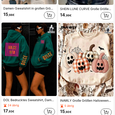
Damen-Sweatshirt in großen Größen, dünn, mit Kapuze, Langarm, amerikanischem Retro-Stil, neuem niedlichem Cartoon-Katzenpfoten- und Katzenohren-Muster, für Herbst/Winter, High-Street-Marke, lässig
SHEIN LUNE CURVE Große Größen Damen Frühling/Sommer einfarbig Elastisches Gewebe Spitze Patchwork Kurzarm Kapuzen leichte Pullover Sweatshirt, elegante Mode für den Arbeitsweg und den täglichen Gebrauch
15
14
,66€
,99€
DOL Bedrucktes Sweatshirt, Damen Große Größen Lässig Herbst/Winter Langarm Sweatshirt mit Taschen, geeignet für Winter Urlaubsoutfits, Strandoutfits, Urlaubsoutfits, Herbstoutfits, Halloweenoutfits, Weihnachtsoutfits, Neujahrsoutfits. Geeignet für tägliches Tragen, Ausgehen Oberteile, Ausflüge, Feiertage, Strand, Partys, Geburtstage, Strand, Versammlungen, Schule, Musikfestivals, Urlaub, Pendeln, Fitness, Hochzeiten, Neujahr, modisch, Winter Oberteile, Damen Herbstoutfits, Damen Urlaubsbekleidung
INAWLY Große Größen Halloween Kürbis Muster Sweatshirt Winter
24 übrig
5 übrig
17
15
,93€
,60€