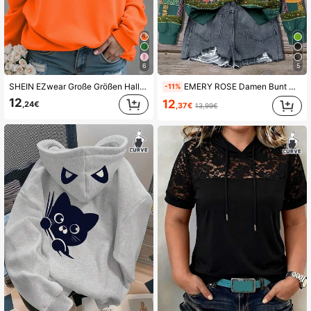
1M Follower
4,81
1M Follower
4,81
6
5
SHEIN EZwear Große Größen Halloween Sweatshirt, Große Größen Grafik Langarm Sweatshirt für Streetwear, süßer Herbst/Winter Top, Urlaubsstimmung Herbst
EMERY ROSE Damen Bunt Weihnachtsbaum Muster Rundhals Lässig Sweatshirt in Große Größen
-11%
1M Follower
4,81
12
12
,24€
,37€
13,99€
1M Follower
4,81
1M Follower
4,81