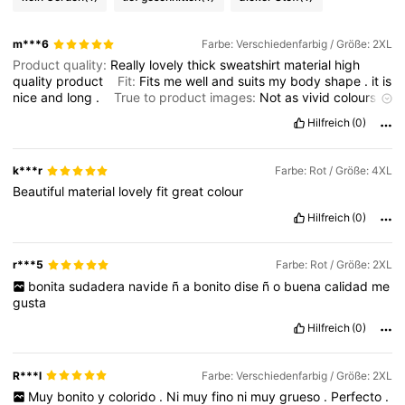
m***6
Farbe: Verschiedenfarbig / Größe: 2XL
Product quality:
Really
lovely
thick
sweatshirt
material
high
quality
product
Fit:
Fits
me
well
and
suits
my
body
shape
.
it
is
nice
and
long
.
True to product images:
Not
as
vivid
colours
,
more
muted
colours
than
I
expected
Smell description:
No
Hilfreich
(0)
smell
k***r
Farbe: Rot / Größe: 4XL
Beautiful
material
lovely
fit
great
colour
Hilfreich
(0)
r***5
Farbe: Rot / Größe: 2XL
bonita
sudadera
navide
ñ
a
bonito
dise
ñ
o
buena
calidad
me
gusta
Hilfreich
(0)
R***l
Farbe: Verschiedenfarbig / Größe: 2XL
Muy
bonito
y
colorido
.
Ni
muy
fino
ni
muy
grueso
.
Perfecto
.