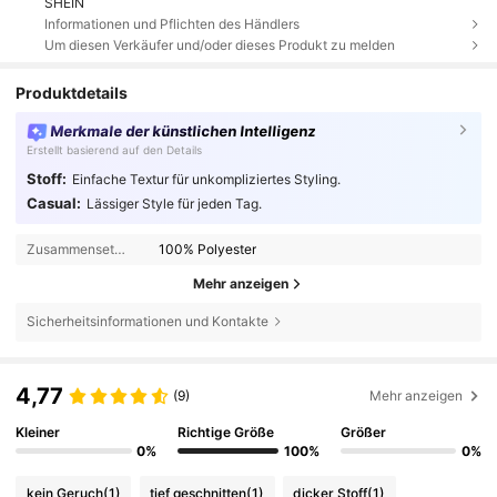
SHEIN
Informationen und Pflichten des Händlers
Um diesen Verkäufer und/oder dieses Produkt zu melden
Produktdetails
Merkmale der künstlichen Intelligenz
Erstellt basierend auf den Details
Stoff:
Einfache Textur für unkompliziertes Styling.
Casual:
Lässiger Style für jeden Tag.
Zusammensetzung:
100% Polyester
Mehr anzeigen
Sicherheitsinformationen und Kontakte
4,77
(9)
Mehr anzeigen
Kleiner
Richtige Größe
Größer
0%
100%
0%
kein Geruch
(1)
tief geschnitten
(1)
dicker Stoff
(1)