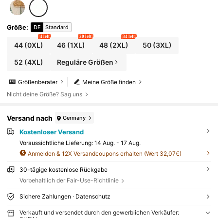
Größe
:
DE
Standard
4 left
20 left
34 left
44
(0XL)
46
(1XL)
48
(2XL)
50
(3XL)
52
(4XL)
Reguläre Größen
Größenberater
Meine Größe finden
Nicht deine Größe? Sag uns
Versand nach
Germany
Kostenloser Versand
Voraussichtliche Lieferung:
14 Aug. - 17 Aug.
Anmelden & 12X Versandcoupons erhalten (Wert 32,07€)
30-tägige kostenlose Rückgabe
Vorbehaltlich der Fair-Use-Richtlinie
Sichere Zahlungen · Datenschutz
Verkauft und versendet durch den gewerblichen Verkäufer: