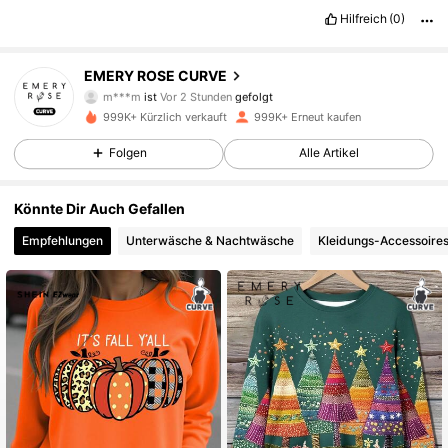
Hilfreich
(0)
1M Follower
4,81
EMERY ROSE CURVE
m***m
ist
Vor 2 Stunden
gefolgt
l***1
ist am Durchsuchen
999K+ Kürzlich verkauft
999K+ Erneut kaufen
1M Follower
4,81
Folgen
Alle Artikel
1M Follower
4,81
Könnte Dir Auch Gefallen
Empfehlungen
Unterwäsche & Nachtwäsche
Kleidungs-Accessoire
1M Follower
4,81
1M Follower
4,81
1M Follower
4,81