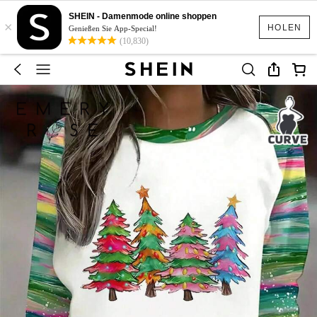
SHEIN - Damenmode online shoppen
×
HOLEN
Genießen Sie App-Special!
(10,830)