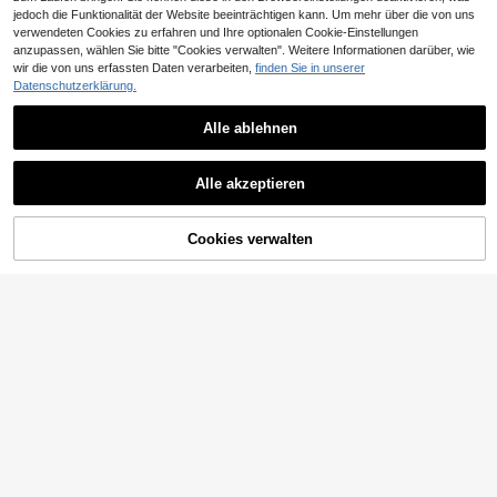
jedoch die Funktionalität der Website beeinträchtigen kann. Um mehr über die von uns
verwendeten Cookies zu erfahren und Ihre optionalen Cookie-Einstellungen
anzupassen, wählen Sie bitte "Cookies verwalten". Weitere Informationen darüber, wie
wir die von uns erfassten Daten verarbeiten,
finden Sie in unserer
Datenschutzerklärung.
EMERY ROSE Große Größen Somm
er Lässig Leopard Muster Buchstab
18
,49€
en Muster Kleid
Alle ablehnen
6
Breezaya CURVE
Alle akzeptieren
Breezaya Große Größen Sommer L
ässig Kleid mit Allover-Muster und
17
,99€
V-Ausschnitt, Kurzarm
ZUM WARENKORB
Cookies verwalten
JETZT EINKAUFEN
HINZUFÜGEN
4
Sunserae Grosse Größen Feiertags