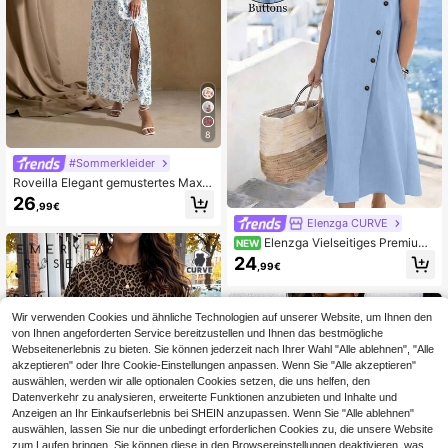
8
#Sommerkleider
Roveilla Elegant gemustertes Maxik
leid mit hohem Schlitz in großen Gr
26
,99€
ößen für den Sommer
Elenzga CURVE
Elenzga Vielseitiges Premium-
NEW
Kleid in großen Größen mit Leinen-
24
,99€
Optik und Knopfdekor
Wir verwenden Cookies und ähnliche Technologien auf unserer Website, um Ihnen den
von Ihnen angeforderten Service bereitzustellen und Ihnen das bestmögliche
Webseitenerlebnis zu bieten. Sie können jederzeit nach Ihrer Wahl "Alle ablehnen", "Alle
akzeptieren" oder Ihre Cookie-Einstellungen anpassen. Wenn Sie "Alle akzeptieren"
auswählen, werden wir alle optionalen Cookies setzen, die uns helfen, den
Datenverkehr zu analysieren, erweiterte Funktionen anzubieten und Inhalte und
Anzeigen an Ihr Einkaufserlebnis bei SHEIN anzupassen. Wenn Sie "Alle ablehnen"
auswählen, lassen Sie nur die unbedingt erforderlichen Cookies zu, die unsere Website
zum Laufen bringen. Sie können diese in den Browsereinstellungen deaktivieren, was