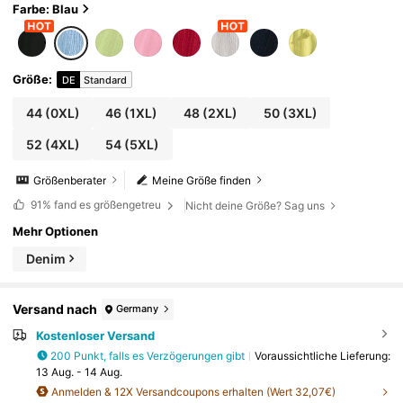
Farbe: Blau
Größe
:
DE
Standard
44
(0XL)
46
(1XL)
48
(2XL)
50
(3XL)
52
(4XL)
54
(5XL)
Größenberater
Meine Größe finden
91%
fand es größengetreu
Nicht deine Größe? Sag uns
Mehr Optionen
Denim
Versand nach
Germany
Kostenloser Versand
200 Punkt, falls es Verzögerungen gibt
Voraussichtliche Lieferung:
13 Aug. - 14 Aug.
Anmelden & 12X Versandcoupons erhalten (Wert 32,07€)