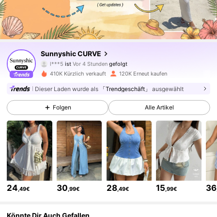
79K Follower
4,81
Sunnyshic CURVE
l***5
ist
Vor 4 Stunden
gefolgt
z***5
ist am Durchsuchen
79K Follower
4,81
410K Kürzlich verkauft
120K Erneut kaufen
Dieser Laden wurde als
「Trendgeschäft」
ausgewählt
79K Follower
4,81
Folgen
Alle Artikel
79K Follower
4,81
79K Follower
4,81
24
30
28
15
36
,49€
,99€
,49€
,99€
79K Follower
4,81
Könnte Dir Auch Gefallen