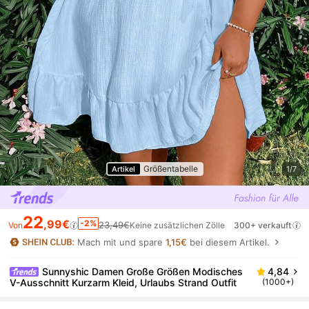
Größentabelle
Artikel
1/7
22
,99€
-2%
23,49€
Von
Keine zusätzlichen Zölle
300+ verkauft
Mach mit und spare
1,15€
bei diesem Artikel.
Sunnyshic Damen Große Größen Modisches
4,84
V-Ausschnitt Kurzarm Kleid, Urlaubs Strand Outfit
(1000+)