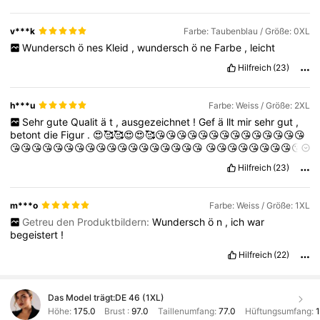
v***k
Farbe: Taubenblau / Größe: 0XL
Wundersch
ö
nes
Kleid
,
wundersch
ö
ne
Farbe
,
leicht
Hilfreich
(23)
h***u
Farbe: Weiss / Größe: 2XL
Sehr
gute
Qualit
ä
t
,
ausgezeichnet
!
Gef
ä
llt
mir
sehr
gut
,
betont
die
Figur
.
😍🥰🥰😍😍🥰😘😘😘😘😘😘😘😘😘😘😘😘😘😘
😘😘😘😘😘😘😘😘😘😘😘😘😘😘😘😘😘😘
😘😘😘😘😘😘😘😘😘
😘😘😘😘😘😘😘😘😘😘😘😘😘😘😘😘😘😘😘😘🥰🥰😘😘😘😘😘😘
Hilfreich
(23)
😘😘😘😘😘😘😘😘😘😘😘😘😘😘😘😘😘😘😘😘😘😘😘😘😘😛😘
😛😘😛😛😛😛😛😛😛😛😛😛💋💋💋💋
💋💋💋💋💋💋💋💋💋💋❤️❤️
❤️❤️❤️❤️❤️❤️❤️❤️❤️❤️❤️❤️❤️❤️
m***o
Farbe: Weiss / Größe: 1XL
Getreu den Produktbildern:
Wundersch
ö
n
,
ich
war
begeistert
!
Hilfreich
(22)
Das Model trägt:
DE 46 (1XL)
Höhe:
175.0
Brust :
97.0
Taillenumfang:
77.0
Hüftungsumfang:
1