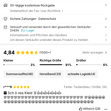
30-tägige kostenlose Rückgabe
Vorbehaltlich der Fair-Use-Richtlinie
Sichere Zahlungen · Datenschutz
Verkauft und versendet durch den gewerblichen Verkäufer:
SHEIN
EU-Lager
Informationen und Pflichten des Händlers
Um diesen Verkäufer und/oder dieses Produkt zu melden
4,84
(1000+)
Mehr anzeigen
Kleiner
Richtige Größe
Größer
3%
91%
6%
Sommeroutfits
(48)
hinreißend
(35)
schnelle Logistik
(4)
r***9
Farbe: Taubenblau / Größe: 2XL
Sch
ö
nes
Kleid
👗👍👍👍👍👍👍👍
💯💯💯💯💯💯💯💯💯💯💯💯💯💯💯💯💯💯💯💯💯💯💯
💯🤩🤩🤩🤩🤩
🤩🤩🤩🤩🤩🤩🤩🤩🤩🤩🤩🤩🤩🤩🤩🤩🤩🤩🤩🤩🤩🤩🤩🤩🤩🤩
Hilfreich
(29)