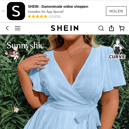
SHEIN - Damenmode online shoppen
×
HOLEN
Genießen Sie App-Special!
(10,830)