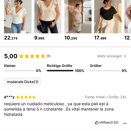
227K Follower
4,76
227K Follower
4,76
22
9
10
17
12
,27€
,99€
,25€
,49€
227K Follower
4,76
5,00
(1)
Mehr anzeigen
Kleiner
Richtige Größe
Größer
227K Follower
4,76
0%
100%
0%
moderate Dicke
(1)
227K Follower
4,76
d***y
Farbe: Khaki / Größe: 3XL
requiere
un
cuidado
meticuloso
,
ya
que
esta
piel
est
á
sometida
a
tensi
ó
n
constante
.
Es
vital
mantener
la
zona
227K Follower
4,76
hidratada
Hilfreich
(0)
227K Follower
4,76