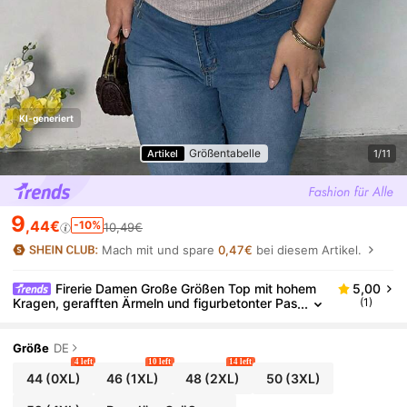
KI-generiert
Größentabelle
Artikel
1/11
9
,44€
-10%
10,49€
Mach mit und spare
0,47€
bei diesem Artikel.
Firerie Damen Große Größen Top mit hohem
5,00
Kragen, gerafften Ärmeln und figurbetonter Pas
(1)
sform, Rippstrick Bluse mit elastischem Rüsche
ntaille, schlanke Passform, vielseitig einsetzbar als
Layering-Teil, geeignet für Frühling, Sommer, Herbst
Größe
DE
und Winter, elegant, für den Büroalltag, Lässig, Mini
4 left
10 left
14 left
malistisch, Büromode
44
(0XL)
46
(1XL)
48
(2XL)
50
(3XL)