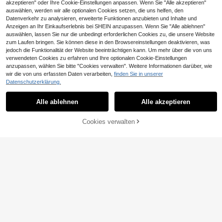
akzeptieren" oder Ihre Cookie-Einstellungen anpassen. Wenn Sie "Alle akzeptieren"
auswählen, werden wir alle optionalen Cookies setzen, die uns helfen, den
Datenverkehr zu analysieren, erweiterte Funktionen anzubieten und Inhalte und
Anzeigen an Ihr Einkaufserlebnis bei SHEIN anzupassen. Wenn Sie "Alle ablehnen"
auswählen, lassen Sie nur die unbedingt erforderlichen Cookies zu, die unsere Website
zum Laufen bringen. Sie können diese in den Browsereinstellungen deaktivieren, was
jedoch die Funktionalität der Website beeinträchtigen kann. Um mehr über die von uns
verwendeten Cookies zu erfahren und Ihre optionalen Cookie-Einstellungen
anzupassen, wählen Sie bitte "Cookies verwalten". Weitere Informationen darüber, wie
wir die von uns erfassten Daten verarbeiten,
finden Sie in unserer
5
LYSMO
Datenschutzerklärung.
LYSMO Damen Große Größen Gestr
Auralis
eiftes V-Ausschnitt Drop-Shoulder
14
Auralis Neue modische braune viels
,84€
-1%
14,99€
Alle ablehnen
Alle akzeptieren
Lässig T-Shirt
eitige gestrickte Jacquard Ausschni
#1 Bestseller
in Abends ausgehen Damenoberteile in Übergröße
tt-Einteiler mit Trägerkragen, Multif
13
unktions-Urlaubsstil leichte Cover-
,85€
-1%
13,99€
Cookies verwalten
ZUM WARENKORB HINZUFÜGEN
Up/Schal Top, geeignet für Frühling,
Herbst und Sommer