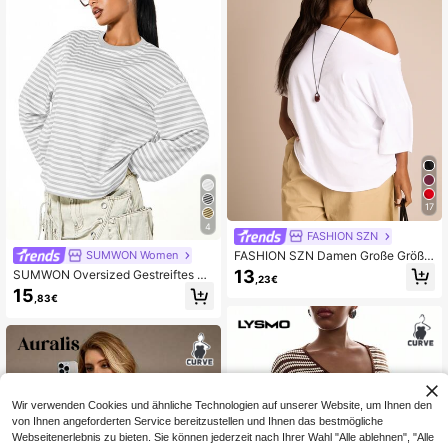
17
4
FASHION SZN
FASHION SZN Damen Große Größe
SUMWON Women
n 100% Baumwolle Oversized Drop
13
SUMWON Oversized Gestreiftes Ov
,23€
ped Shoulder T-Shirt Lässiges Off-
ersized Langarm Rundhals Top, Läs
15
Shoulder Weißes Oberteil Locker G
,83€
siger Relaxed Fit Alltags Grundlage
eschnitten Große Größen Sommer
Outfit Urlaub Alltags Basics Flughaf
en Reise City Break Smart Elegant
Schlicht Minimal
Wir verwenden Cookies und ähnliche Technologien auf unserer Website, um Ihnen den
von Ihnen angeforderten Service bereitzustellen und Ihnen das bestmögliche
Webseitenerlebnis zu bieten. Sie können jederzeit nach Ihrer Wahl "Alle ablehnen", "Alle