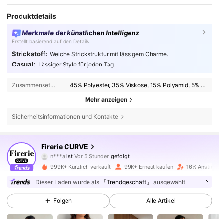
Produktdetails
Merkmale der künstlichen Intelligenz
Erstellt basierend auf den Details
Strickstoff:
Weiche Strickstruktur mit lässigem Charme.
Casual:
Lässiger Style für jeden Tag.
Zusammensetzung:
45% Polyester, 35% Viskose, 15% Polyamid, 5% Elasthan
Mehr anzeigen
Sicherheitsinformationen und Kontakte
227K Follower
4,76
Firerie CURVE
n***a
ist
Vor 5 Stunden
gefolgt
999K+ Kürzlich verkauft
99K+ Erneut kaufen
16% Anstieg 
227K Follower
4,76
Dieser Laden wurde als
「Trendgeschäft」
ausgewählt
Folgen
Alle Artikel
227K Follower
4,76