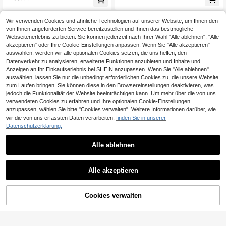
ücke Set
em Kragen und Kurzarm sowie Hos
e, lässiger 2-teiliger Anzug
Wir verwenden Cookies und ähnliche Technologien auf unserer Website, um Ihnen den
von Ihnen angeforderten Service bereitzustellen und Ihnen das bestmögliche
Webseitenerlebnis zu bieten. Sie können jederzeit nach Ihrer Wahl "Alle ablehnen", "Alle
akzeptieren" oder Ihre Cookie-Einstellungen anpassen. Wenn Sie "Alle akzeptieren"
auswählen, werden wir alle optionalen Cookies setzen, die uns helfen, den
Datenverkehr zu analysieren, erweiterte Funktionen anzubieten und Inhalte und
Anzeigen an Ihr Einkaufserlebnis bei SHEIN anzupassen. Wenn Sie "Alle ablehnen"
auswählen, lassen Sie nur die unbedingt erforderlichen Cookies zu, die unsere Website
zum Laufen bringen. Sie können diese in den Browsereinstellungen deaktivieren, was
jedoch die Funktionalität der Website beeinträchtigen kann. Um mehr über die von uns
verwendeten Cookies zu erfahren und Ihre optionalen Cookie-Einstellungen
anzupassen, wählen Sie bitte "Cookies verwalten". Weitere Informationen darüber, wie
wir die von uns erfassten Daten verarbeiten,
finden Sie in unserer
Datenschutzerklärung.
Alle ablehnen
6
31
Franclia Modisches Sommer-Chiffo
#Vintage
Alle akzeptieren
29
n-Kleid & Jacke Set in Große Größe
Franclia Großes Größen Frühlings-
,12€
n, elegantes 2-teiliges Damen Som
27
und Sommer 2-teiliges Kombination
,99€
mer Co-Ord Outfit, Vintage-Stil Klei
s-Urlaubsset, eleganter langer Chiff
d, Damen Sommer Outfit mit Blume
ZUM WARENKORB
Cookies verwalten
on-Rock, V-Ausschnitt Rüschen Frü
JETZT EINKAUFEN
Muster
HINZUFÜGEN
hlings-Kleid, Sommer Damen Set St
randkleid, Boho Abendkleid, Hochz
eitskleid, Osterkleid, romantisches
Kleid, Abschlussballkleid mit Outdo