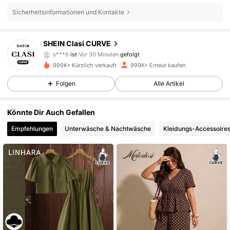
Sicherheitsinformationen und Kontakte
337K Follower
4,83
SHEIN Clasi CURVE
s***6
ist
Vor 30 Minuten
gefolgt
c***e
ist am Durchsuchen
337K Follower
4,83
999K+ Kürzlich verkauft
999K+ Erneut kaufen
Folgen
Alle Artikel
337K Follower
4,83
Könnte Dir Auch Gefallen
Empfehlungen
Unterwäsche & Nachtwäsche
Kleidungs-Accessoire
337K Follower
4,83
337K Follower
4,83
337K Follower
4,83