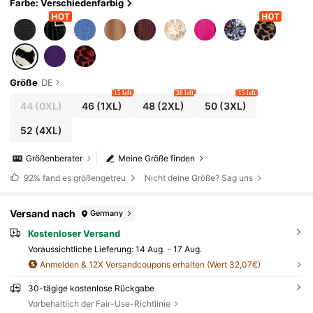
Farbe: Verschiedenfarbig
Größe
DE
15 left
30 left
15 left
44
(0XL)
46
(1XL)
48
(2XL)
50
(3XL)
52
(4XL)
Größenberater
Meine Größe finden
92%
fand es größengetreu
Nicht deine Größe? Sag uns
Versand nach
Germany
Kostenloser Versand
Voraussichtliche Lieferung:
14 Aug. - 17 Aug.
Anmelden & 12X Versandcoupons erhalten (Wert 32,07€)
30-tägige kostenlose Rückgabe
Vorbehaltlich der Fair-Use-Richtlinie