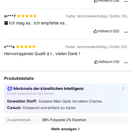
Hilfreich
(26)
m***7
Farbe: Verschiedenfarbig / Größe: 2XL
Ich
mag
es
.
Ich
empfehle
es
.
Hilfreich
(20)
c***a
Farbe: Verschiedenfarbig / Größe: 0XL
Hervorragende
Qualit
ä
t
,
vielen
Dank
!
Hilfreich
(19)
Produktdetails
Merkmale der künstlichen Intelligenz
Erstellt basierend auf den Details
Gewebter Stoff:
Saubere Web-Optik mit edlem Charme.
Casual:
Entspannt und einfach zu stylen.
Zusammensetzung:
98% Polyester,2% Elasthan
Mehr anzeigen