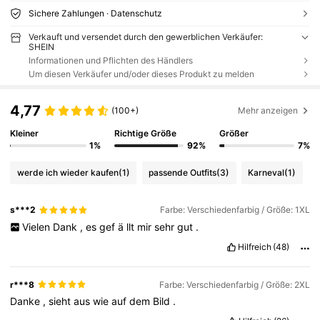
Sichere Zahlungen · Datenschutz
Verkauft und versendet durch den gewerblichen Verkäufer:
SHEIN
Informationen und Pflichten des Händlers
Um diesen Verkäufer und/oder dieses Produkt zu melden
4,77
(100+)
Mehr anzeigen
Kleiner
Richtige Größe
Größer
1%
92%
7%
werde ich wieder kaufen
(1)
passende Outfits
(3)
Karneval
(1)
s***2
Farbe: Verschiedenfarbig / Größe: 1XL
Vielen
Dank
,
es
gef
ä
llt
mir
sehr
gut
.
Hilfreich
(48)
r***8
Farbe: Verschiedenfarbig / Größe: 2XL
Danke
,
sieht
aus
wie
auf
dem
Bild
.