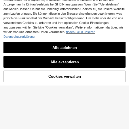
Anzeigen an Ihr Einkaufserlebnis bei SHEIN anzupassen. Wenn Sie "Alle ablehnen"
auswählen, lassen Sie nur die unbedingt erforderlichen Cookies zu, die unsere Website
zum Laufen bringen. Sie können diese in den Browsereinstellungen deaktivieren, was
jedoch die Funktionalität der Website beeinträchtigen kann. Um mehr über die von uns
verwendeten Cookies zu erfahren und Ihre optionalen Cookie-Einstellungen
anzupassen, wählen Sie bitte "Cookies verwalten". Weitere Informationen darüber, wie
wir die von uns erfassten Daten verarbeiten,
finden Sie in unserer
Datenschutzerklärung.
Alle ablehnen
SHEIN Essnce Frauen Große Größe
INAWLY Übergröße Damen Einfarbi
Alle akzeptieren
n Sommer Lässig eng anliegendes
g Langarm Vorne Binden Lockere Fr
24
13
,49€
,36€
Quadrat Ausschnitt T-Shirt 3er Pac
eizeitbluse, Frühling Sommer Dame
k, Sommer Damenmode, süße Tops
n Hemd
für Frauen, gestreifte T-Shirts, Som
ZUM WARENKORB
Cookies verwalten
JETZT EINKAUFEN
mer Outfits, Große Größen Tops, Cu
HINZUFÜGEN
rvy Tops