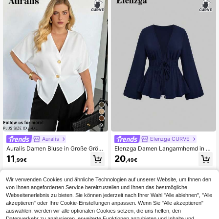
9
Auralis
Elenzga CURVE
Auralis Damen Bluse in Große Größ
Elenzga Damen Langarmhemd in Gr
en Schwarz Kurzarm, Sommer Blus
oße Größen mit geraffter Taille, natü
11
20
,99€
,49€
e Business lässig Mode Neue Bluse,
rlicher Knitterstoff, hautfreundlich u
Süße Tops Damen Old Money Stil T
nd atmungsaktiv, ausgestellte Lang
op
arm-Offenfront, Marineblau
Wir verwenden Cookies und ähnliche Technologien auf unserer Website, um Ihnen den
von Ihnen angeforderten Service bereitzustellen und Ihnen das bestmögliche
Webseitenerlebnis zu bieten. Sie können jederzeit nach Ihrer Wahl "Alle ablehnen", "Alle
akzeptieren" oder Ihre Cookie-Einstellungen anpassen. Wenn Sie "Alle akzeptieren"
auswählen, werden wir alle optionalen Cookies setzen, die uns helfen, den
Datenverkehr zu analysieren, erweiterte Funktionen anzubieten und Inhalte und