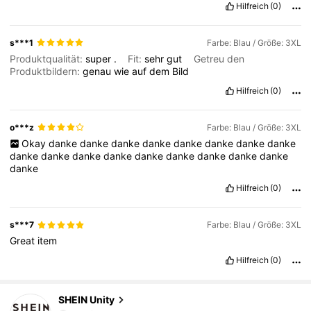
Hilfreich
(0)
s***1
Farbe: Blau / Größe: 3XL
Produktqualität:
super
.
Fit:
sehr
gut
Getreu den
Produktbildern:
genau
wie
auf
dem
Bild
Hilfreich
(0)
o***z
Farbe: Blau / Größe: 3XL
Okay
danke
danke
danke
danke
danke
danke
danke
danke
danke
danke
danke
danke
danke
danke
danke
danke
danke
danke
Hilfreich
(0)
s***7
Farbe: Blau / Größe: 3XL
Great
item
Hilfreich
(0)
SHEIN Unity
544K Follower
4,81