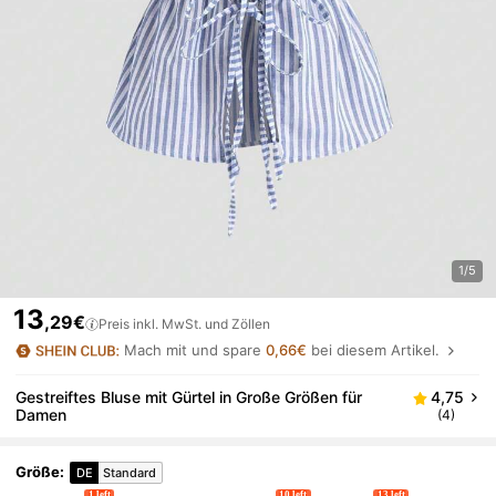
1/5
13
,29€
Preis inkl. MwSt. und Zöllen
Mach mit und spare
0,66€
bei diesem Artikel.
Gestreiftes Bluse mit Gürtel in Große Größen für
4,75
Damen
(4)
Größe
:
DE
Standard
1 left
10 left
13 left