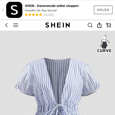
SHEIN - Damenmode online shoppen
×
HOLEN
Genießen Sie App-Special!
(10,830)