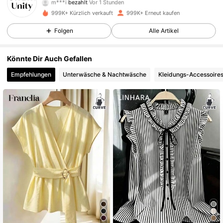
m***i
bezahlt
Vor 1 Stunden
d***1
ist
Vor 1 Stunden
gefolgt
999K+ Kürzlich verkauft
999K+ Erneut kaufen
544K Follower
4,81
Folgen
Alle Artikel
Könnte Dir Auch Gefallen
544K Follower
4,81
Empfehlungen
Unterwäsche & Nachtwäsche
Kleidungs-Accessoire
544K Follower
4,81
544K Follower
4,81
544K Follower
4,81
544K Follower
4,81