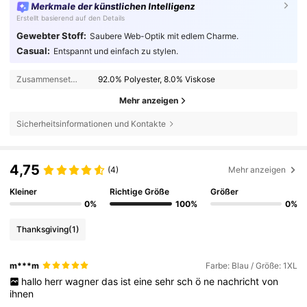
Merkmale der künstlichen Intelligenz
Erstellt basierend auf den Details
Gewebter Stoff:
Saubere Web-Optik mit edlem Charme.
Casual:
Entspannt und einfach zu stylen.
Zusammensetzung:
92.0% Polyester, 8.0% Viskose
Mehr anzeigen
Sicherheitsinformationen und Kontakte
4,75
(4)
Mehr anzeigen
Kleiner
Richtige Größe
Größer
0%
100%
0%
Thanksgiving
(1)
m***m
Farbe: Blau / Größe: 1XL
hallo
herr
wagner
das
ist
eine
sehr
sch
ö
ne
nachricht
von
ihnen