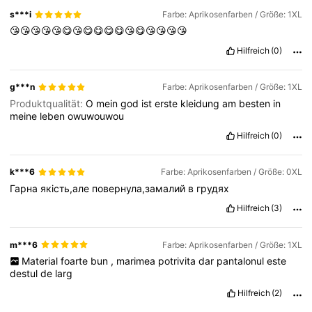
s***i
Farbe: Aprikosenfarben / Größe: 1XL
😘😘😘😘😘😋😘😋😋😋😋😘😋😘😘😘😘
654K Follower
4,73
Hilfreich
(0)
654K Follower
4,73
g***n
Farbe: Aprikosenfarben / Größe: 1XL
Produktqualität:
O
mein
god
ist
erste
kleidung
am
besten
in
meine
leben
owuwouwou
654K Follower
4,73
Hilfreich
(0)
k***6
Farbe: Aprikosenfarben / Größe: 0XL
Гарна
якість,але
повернула,замалий
в
грудях
Hilfreich
(3)
m***6
Farbe: Aprikosenfarben / Größe: 1XL
Material
foarte
bun
,
marimea
potrivita
dar
pantalonul
este
destul
de
larg
Hilfreich
(2)