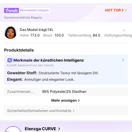
HOT
TOP 1
#Sommerlich elegant
Sonnenverwöhnte Eleganz
Das Model trägt:
1XL
Höhe:
173.0
Brust :
105.0
Taillenumfang:
84.0
Hüftungsumfang
Produktdetails
Merkmale der künstlichen Intelligenz
Erstellt basierend auf den Details
Gewebter Stoff:
Strukturierte Textur mit lässigem Stil.
Elegant:
Anmutiger und eleganter Look.
Zusammensetzung:
95% Polyester,5% Elasthan
Mehr anzeigen
Sicherheitsinformationen und Kontakte
654K Follower
4,73
Elenzga CURVE