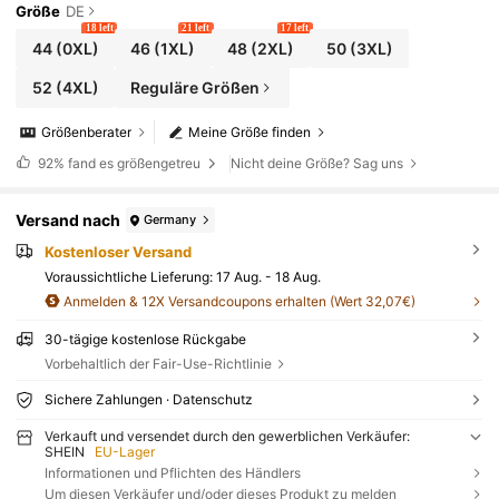
artykleid, hautfreundlicher strukturierter Stoff, geeig
Größe
DE
net für Frühling/Sommer Urlaub, Pendeln, elegante F
18 left
21 left
17 left
eiertage, delikater Gürtel & Knopf Design 2 Stücke S
44
(0XL)
46
(1XL)
48
(2XL)
50
(3XL)
et, geeignet für Musikfestival, Muttertag, Hallowee
n, Thanksgiving, Ostern, Nationalfeiertag, Gala, Dati
52
(4XL)
Reguläre Größen
ng, Hochzeitssaison, Outdoor-Ausflug
Größenberater
Meine Größe finden
92%
fand es größengetreu
Nicht deine Größe? Sag uns
Versand nach
Germany
Kostenloser Versand
Voraussichtliche Lieferung:
17 Aug. - 18 Aug.
Anmelden & 12X Versandcoupons erhalten (Wert 32,07€)
30-tägige kostenlose Rückgabe
Vorbehaltlich der Fair-Use-Richtlinie
Sichere Zahlungen · Datenschutz
Verkauft und versendet durch den gewerblichen Verkäufer:
SHEIN
EU-Lager
Informationen und Pflichten des Händlers
Um diesen Verkäufer und/oder dieses Produkt zu melden