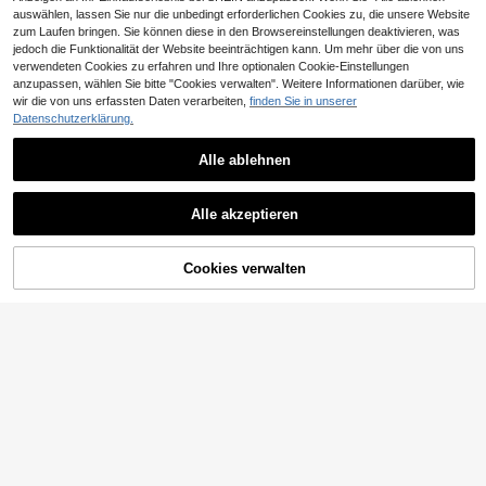
auswählen, lassen Sie nur die unbedingt erforderlichen Cookies zu, die unsere Website
zum Laufen bringen. Sie können diese in den Browsereinstellungen deaktivieren, was
jedoch die Funktionalität der Website beeinträchtigen kann. Um mehr über die von uns
verwendeten Cookies zu erfahren und Ihre optionalen Cookie-Einstellungen
anzupassen, wählen Sie bitte "Cookies verwalten". Weitere Informationen darüber, wie
wir die von uns erfassten Daten verarbeiten,
finden Sie in unserer
Datenschutzerklärung.
4
Alle ablehnen
4
GlowEve CURVE Große Größen 2-t
42
eiliger Anzug, hochwertige 3D Blum
,49€
Fleurora
en Langarm Blazer, modisches, eleg
Alle akzeptieren
Fleurora Große Größen Pailletten P
antes, luxuriöses Outfit für Dates mi
29
atchwork Blazer und Hose Anzug S
t Knopfjacke und schmal geschnitte
,99€
et, Hellblau
ner Schlaghose
ZUM WARENKORB
Cookies verwalten
JETZT EINKAUFEN
HINZUFÜGEN