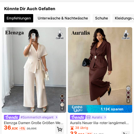
Könnte Dir Auch Gefallen
Empfehlungen
Unterwäsche & Nachtwäsche
Schuhe
Kleidungs-
4
1,13€ sparen
4
#Sommerlich elegant
Auralis
Elenzga Damen Große Größen Weiß
Auralis Neuer lila-roter langärmelig
36
Eleganter Formeller Sommer Arbeits
er taillierter Blazer mit Metallschnall
38 übrig
,62€
-1%
36,99€
anzug Set,Reverskragen Blazer Ja
e und figurbetontem Meerjungfrau-
33