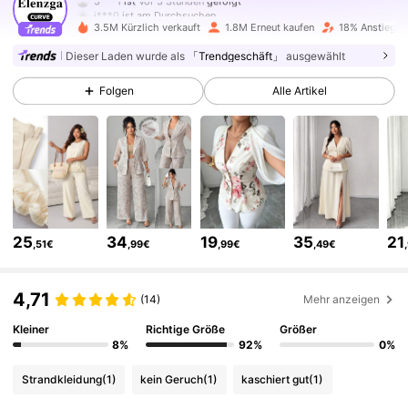
j***0
ist am Durchsuchen
654K Follower
4,73
3.5M Kürzlich verkauft
1.8M Erneut kaufen
18% Anstieg d
Dieser Laden wurde als
「Trendgeschäft」
ausgewählt
654K Follower
4,73
Folgen
Alle Artikel
654K Follower
4,73
654K Follower
4,73
25
34
19
35
21
,51€
,99€
,99€
,49€
654K Follower
4,73
4,71
(14)
Mehr anzeigen
654K Follower
4,73
Kleiner
Richtige Größe
Größer
8%
92%
0%
Strandkleidung
(1)
kein Geruch
(1)
kaschiert gut
(1)
654K Follower
4,73