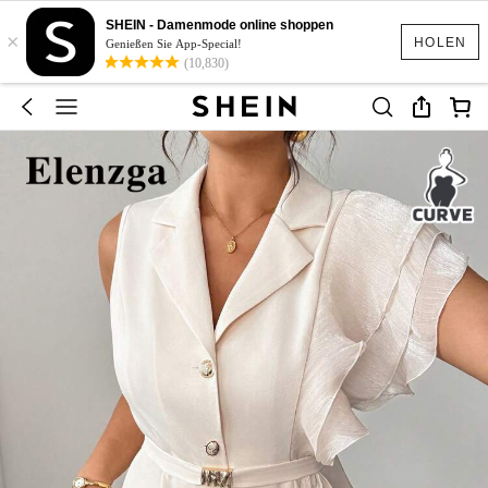
SHEIN - Damenmode online shoppen
×
HOLEN
Genießen Sie App-Special!
(10,830)