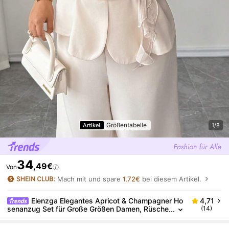
Größentabelle
Artikel
1/8
34
,49€
Von
Mach mit und spare
1,72€
bei diesem Artikel.
Elenzga Elegantes Apricot & Champagner Ho
4,71
senanzug Set für Große Größen Damen, Rüsche
(14)
n Patchwork Textur Jacke Anzug, Damen grazi
öser One-Shoulder Rüschen Saum Sophistiziertes P