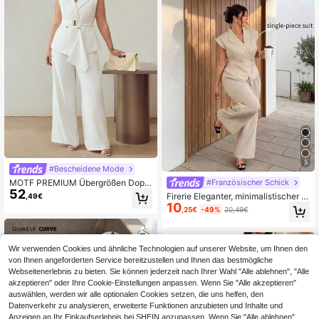
hrtbekleidung, Pendeln, Geschäft, R
etro, Vintage, Party, Resort, Ausflug,
Old Money, reichhaltig geschichtet,
Date Night, Zusammenkunft, Minim
alismus, Geburtstag, formelle Veran
staltung, Gyaru, Ibiza, Nashville, Pa
use, Bescheiden, Chic, Lässig, Eink
aufen, Streetwear, Ausgehen, beton
en Sie Ihren Körper, schmeicheln Si
e der Figur
5
#Bescheidene Mode
MOTF PREMIUM Übergrößen Dopp
#Französischer Schick
52
elreiher Weste
Firerie Eleganter, minimalistischer Bl
,49€
10
azer mit Doppelreihe, Große Größe
,25€
-49%
20,49€
n, ideal für den Alltag im Sommer
Wir verwenden Cookies und ähnliche Technologien auf unserer Website, um Ihnen den
von Ihnen angeforderten Service bereitzustellen und Ihnen das bestmögliche
Webseitenerlebnis zu bieten. Sie können jederzeit nach Ihrer Wahl "Alle ablehnen", "Alle
akzeptieren" oder Ihre Cookie-Einstellungen anpassen. Wenn Sie "Alle akzeptieren"
auswählen, werden wir alle optionalen Cookies setzen, die uns helfen, den
Datenverkehr zu analysieren, erweiterte Funktionen anzubieten und Inhalte und
Anzeigen an Ihr Einkaufserlebnis bei SHEIN anzupassen. Wenn Sie "Alle ablehnen"