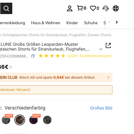
0
0
ess Enter to select.
errenkleidung
Haus & Wohnen
Kinder
Schuhe
Schmuck & Acces
Schrägtaschen Shorts für Strandurlaub, Flughafen, Damen Shorts
 LUNE Große Größen Leoparden-Muster
taschen Shorts für Strandurlaub, Flughafen,
 Shorts
SKU: sz25042289886896884
(1000+ Kundenmeinungen)
86€
ICE AND AVAILABILITY
Mach mit und spare
0,64€
bei diesem Artikel.
stenloser Versand
:
Verschiedenfarbig
Großes Bild