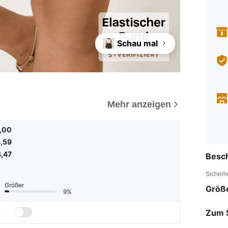
Schau mal
Mehr anzeigen
,00
,59
4,47
Besc
Sicherh
Größer
Größ
9%
Zum 