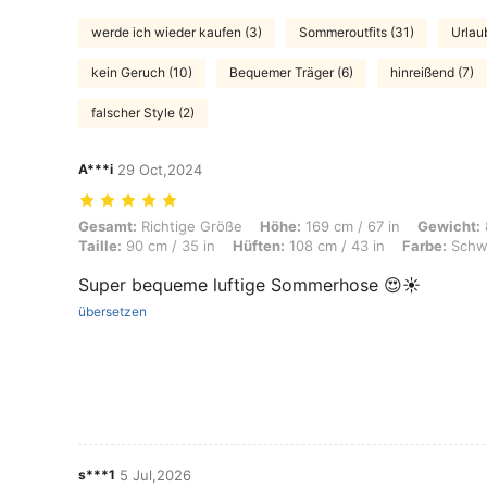
werde ich wieder kaufen (3)
Sommeroutfits (31)
Urlaub
kein Geruch (10)
Bequemer Träger (6)
hinreißend (7)
falscher Style (2)
A***i
29 Oct,2024
Gesamt: Richtige Größe, Höhe: 169 cm / 67 in, Gewicht: 87 kg / 192 l
Gesamt:
Richtige Größe
Höhe:
169 cm / 67 in
Gewicht:
Taille:
90 cm / 35 in
Hüften:
108 cm / 43 in
Farbe:
Schwa
Super bequeme luftige Sommerhose 😍☀️
übersetzen
s***1
5 Jul,2026