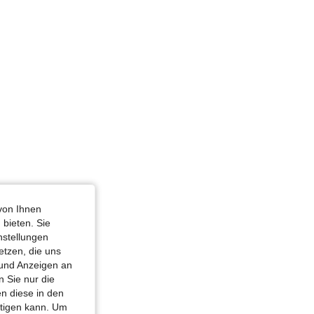
4,84
15K
449K
 136 cm / 54 in, Farbe: Schwarz und Weiss, Größe: 1XL
von Ihnen
 bieten. Sie
nstellungen
etzen, die uns
 und Anzeigen an
 Sie nur die
n diese in den
htigen kann. Um