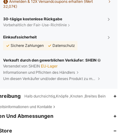
Anmelden & 12X Versandcoupons erhalten (Wert
32,07€)
30-tägige kostenlose Rückgabe
Vorbehaltlich der Fair-Use-Richtlinie
Einkaufssicherheit
Sichere Zahlungen
Datenschutz
Verkauft durch den gewerblichen Verkäufer: SHEIN
Versendet von SHEIN
EU-Lager
Informationen und Pflichten des Händlers
Um diesen Verkäufer und/oder dieses Produkt zu melden
hreibung
Halb durchsichtig,Knöpfe ,Knoten ,Breites Bein
eitsinformationen und Kontakte
4,84
15K
449K
en Und Abmessungen
Store
4,84
15K
449K