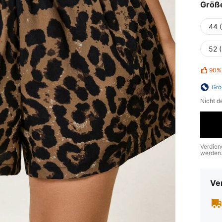
Größ
44 
52 
90%
Grö
Nicht d
Verdien
werden
Ve