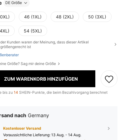
e
DE Größe
(0XL)
46 (1XL)
48 (2XL)
50 (3XL)
(4XL)
54 (5XL)
der Kunden waren der Meinung, dass dieser Artikel
größengerecht ist
ßenberater
eine Größe? Sag mir deine Größe
ZUM WARENKORB HINZUFÜGEN
e bis zu
14
SHEIN-Punkte, die beim Bezahlvorgang berechnet
.
rsand nach
Germany
Kostenloser Versand
Voraussichtliche Lieferung:
13 Aug. - 14 Aug.