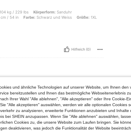
lbs, Körperform: Sanduhr, Brust: 100 cm / 39.4 in, Taille: 96 cm / 38 in, Hüften:
104 kg / 229 lbs
Körperform:
Sanduhr
cm / 54 in
Farbe:
Schwarz und Weiss
Größe:
1XL
Hilfreich (0)
ße:
4XL
okies und ähnliche Technologien auf unserer Website, um Ihnen den 
r gut verarbeitet würde ich wieder bestellen
vice bereitzustellen und Ihnen das bestmögliche Webseitenerlebnis zu
nach Ihrer Wahl "Alle ablehnen", "Alle akzeptieren" oder Ihre Cookie-Ei
e "Alle akzeptieren" auswählen, werden wir alle optionalen Cookies s
nverkehr zu analysieren, erweiterte Funktionen anzubieten und Inhalte
Hilfreich (0)
bnis bei SHEIN anzupassen. Wenn Sie "Alle ablehnen" auswählen, lassen
erlichen Cookies zu, die unsere Website zum Laufen bringen. Sie könne
gen deaktivieren, was jedoch die Funktionalität der Website beeinträc
en Ansehen