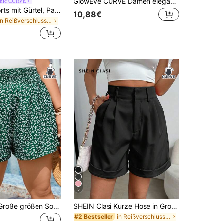
GlowEve CURVE Damen elegante lässig Blumen Volant Taille Shorts
chic CURVE
Travachic Shorts mit Gürtel, Papiertasche-Taille,
10,88€
in Reißverschluss Shorts in Übergröße
5
SHEIN LUNE Große größen Sommer Blümchen Muster Shorts mit schräger Tasche
SHEIN Clasi Kurze Hose in Große Größen mit hoher Taille und einfarbig
in Reißverschluss Shorts in Übergröße
#2 Bestseller