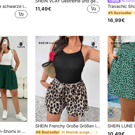
SHEIN VCAY Gestreifte und geometrisch bedruckte Boho Shorts in großen Größen für den Sommer
Trava
Freevana Bequeme schwarze lässige Damen-Hose in Große Größen mit Kordelzug, einfarbig, geeignet für Strandurlaub, Flughafen-Lässig, Sommerreisen und andere Anlässe, schwarze lässige Hose für den Sommer
11,49€
#5 Bestseller
16,99€
SHEIN Frenchy Große Größen lässige einfache Leoparden Muster Shorts, Sommer
Shapeblank Damen-Shorts in großen Größen für Frühling und Sommer, lässig, locker und bequem, vielseitige Basic-Alltags-Shorts mit elastischem Bund, schlichter Stil, zum Ausgehen, europäischer Sommer, Flughafen, Boho, Urlaub, Curve-Shorts, Old-Money-Stil, bequeme fließende Shorts
in Abends ausgehen Shorts in Übergröße
#8 Bestseller
10,49€