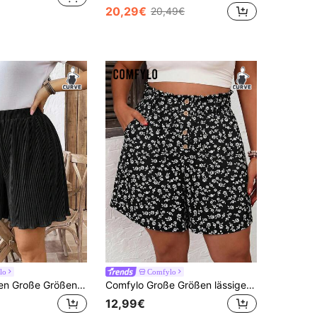
20,29€
20,49€
lo
Comfylo
Comfylo Damen Große Größen Einfarbige Weite Beine Lässige Lockere Shorts Schwarze Shorts Weite Beine Shorts Elastischer Bund Shorts Schwarze Shorts Lässige Shorts Elastischer Bund Shorts, Damen Herbstkleidung
Comfylo Große Größen lässige Shorts mit Blümchenmuster für den Urlaub
12,99€