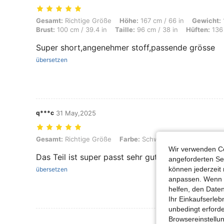
Gesamt: Richtige Größe, Höhe: 167 cm / 66 in, Gewicht: 104 kg / 229 
Gesamt:
Richtige Größe
Höhe:
167 cm / 66 in
Gewicht:
Brust:
100 cm / 39.4 in
Taille:
96 cm / 38 in
Hüften:
136 
Super short,angenehmer stoff,passende grösse
übersetzen
q***c
31 May,2025
Gesamt: Richtige Größe, Farbe: Schwarz und Weiss, Größe: 4XL
Gesamt:
Richtige Größe
Farbe:
Schwarz und Weiss
Grö
Wir verwenden Co
Das Teil ist super passt sehr gut und ist auch seh
angeforderten Ser
können jederzeit 
übersetzen
anpassen. Wenn Si
helfen, den Date
Ihr Einkaufserle
unbedingt erford
Browsereinstellun
Mehr Bewertung