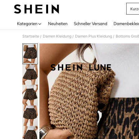
Kurz
Use up 
Kategorien
Neuheiten
Schneller Versand
Damenbeklei
Startseite
Damen Kleidung
Damen Plus Kleidung
Bottoms Gro
/
/
/