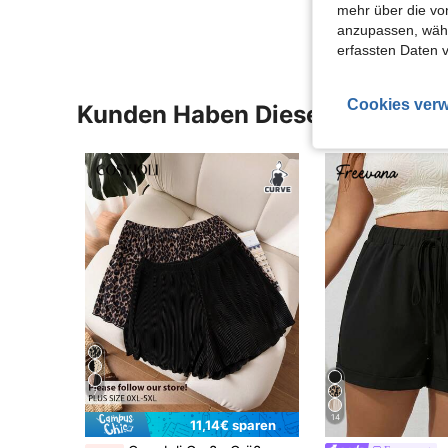
mehr über die vo
anzupassen, wähle
erfassten Daten 
Cookies verw
Kunden Haben Diese Artikel A
7
14
11,14€ sparen
in Mehrfarbig Shorts in Übergröße
#1 Bestseller