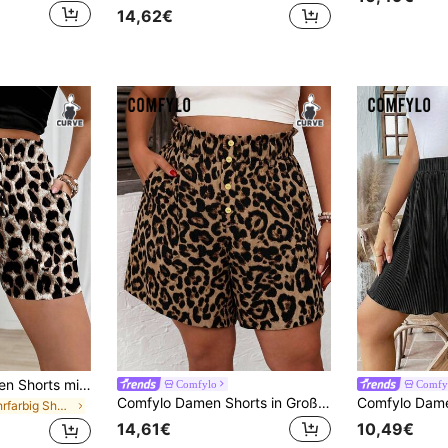
14,62€
EMERY ROSE Damen Shorts mit Leopardenmuster in Große Größen, bequem für den Urlaub
Comfylo
Comfy
Comfylo Damen Shorts in Großen Größen mit Leopardenmuster, Lässig und Vielseitig, mit Taschen und Knopfleiste vorne
in Mehrfarbig Shorts in Übergröße
14,61€
10,49€