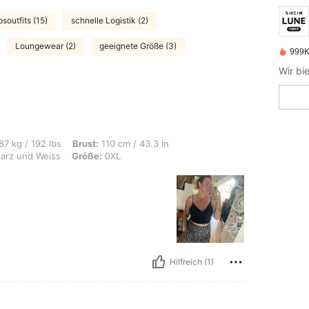
soutfits (15)
schnelle Logistik (2)
Loungewear (2)
geeignete Größe (3)
999K
bs, Brust: 110 cm / 43.3 in, Taille: 90 cm / 35 in, Hüften: 108 cm / 43 in, Farbe:
87 kg / 192 lbs
Brust:
110 cm / 43.3 in
rz und Weiss
Größe:
0XL
Hilfreich (1)