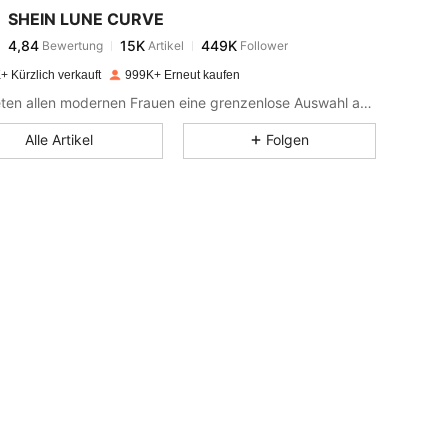
SHEIN LUNE CURVE
4,84
15K
449K
Bewertung
Artikel
Follower
s***4
bezahlt
Vor 1 Tag
+ Kürzlich verkauft
999K+ Erneut kaufen
4,84
15K
449K
Wir bieten allen modernen Frauen eine grenzenlose Auswahl an Styles.
Alle Artikel
Folgen
4,84
15K
449K
 Schwarz und Weiss, Größe: 0XL
4,84
15K
449K
4,84
15K
449K
4,84
15K
449K
4,84
15K
449K