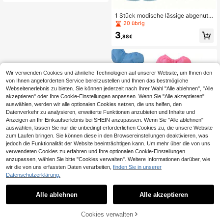
sche, ästhetisches Y2K Puppen An
hänger Geschenk für Mädchen Tee
1 Stück modische lässige abgenutz
nager, Geburtstag Abschluss Gesch
te Schuhe für 18-Zoll-Puppen, in m
20 übrig
enk, Taschendekoration Accessoire
ehreren Farben erhältlich, lässiger S
s
3
til, erfüllt die Bedürfnisse für reiche
,88€
Puppenoutfits und lässige Looks, g
eeignet für tägliche Puppenkleidun
gswechsel und Präsentation, Puppe
nsammlung, modische Partyoutfits f
ür Puppen, Sammlungspräsentation
Wir verwenden Cookies und ähnliche Technologien auf unserer Website, um Ihnen den
und Rollenspiel-Zubehördekoration
von Ihnen angeforderten Service bereitzustellen und Ihnen das bestmögliche
Webseitenerlebnis zu bieten. Sie können jederzeit nach Ihrer Wahl "Alle ablehnen", "Alle
akzeptieren" oder Ihre Cookie-Einstellungen anpassen. Wenn Sie "Alle akzeptieren"
auswählen, werden wir alle optionalen Cookies setzen, die uns helfen, den
Datenverkehr zu analysieren, erweiterte Funktionen anzubieten und Inhalte und
Anzeigen an Ihr Einkaufserlebnis bei SHEIN anzupassen. Wenn Sie "Alle ablehnen"
auswählen, lassen Sie nur die unbedingt erforderlichen Cookies zu, die unsere Website
zum Laufen bringen. Sie können diese in den Browsereinstellungen deaktivieren, was
jedoch die Funktionalität der Website beeinträchtigen kann. Um mehr über die von uns
verwendeten Cookies zu erfahren und Ihre optionalen Cookie-Einstellungen
anzupassen, wählen Sie bitte "Cookies verwalten". Weitere Informationen darüber, wie
wir die von uns erfassten Daten verarbeiten,
finden Sie in unserer
Datenschutzerklärung.
1
1
Alle ablehnen
Alle akzeptieren
17cm Puppenkleidung für Labubu d
as Monster Outfit Zubehör Kleidung
6 übrig
DIY Kinder Geschenk, bunte Kapuz
Cookies verwalten
4
enjacke Puppenausstattung
,07€