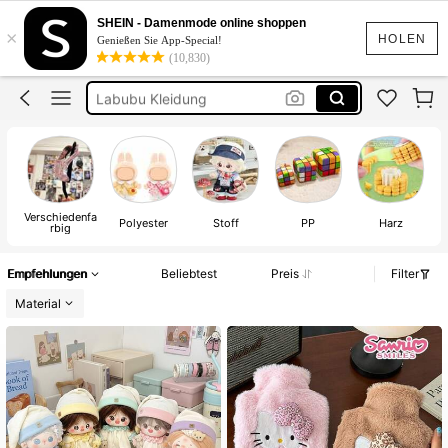
Micheal Jackson Figure
SHEIN - Damenmode online shoppen
×
Michael Jackson Doll
HOLEN
Genießen Sie App-Special!
(10,830)
Squishies
Labubu Kleidung
Squishy
Micheal Jackson Figure
Verschiedenfa
Polyester
Stoff
PP
Harz
rbig
Empfehlungen
Beliebtest
Preis
Filter
Material