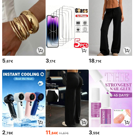
5
3
18
,67€
,17€
,71€
2
11
3
,78€
,84€
,55€
11,87€