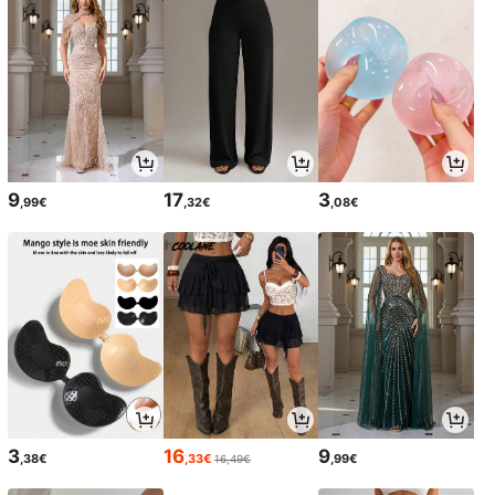
9
17
3
,99€
,32€
,08€
3
16
9
,38€
,33€
,99€
16,49€