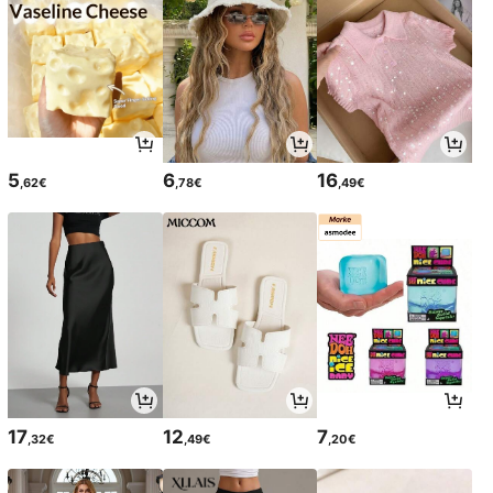
5
6
16
,62€
,78€
,49€
17
12
7
,32€
,49€
,20€