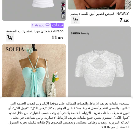
INAWLY قميص قصير أنيق للنساء بتصم
17
يم عادي وبسيط للارتداء اليومي والتنقل،
7
.42€
بياقة غير متماثلة، مناسب للصيف
Airaco
Airaco قطعتان من التيشيرتات الصيفية
ذات الأكمام القصيرة، برقبة دائرية، باللو
11
.87€
نين الأسود والأبيض، متعددة الاستخداما
ت.
19
24
ملابس علوية نسائية فضفاضة بخطوط ورد
EMERY ROSE تي شيرت أساسي بأكما
ية، ملابس علوية أنيقة وكاجوال مناسبة للت
م خفافيش لون أخضر نيون
13
9
.85€
.89€
نقل والارتداء اليومي وعيد الحب والخارج
والربيع/الصيف وهدية عيد ميلاد
نستخدم ملفات تعريف الارتباط والتقنيات المماثلة على موقعنا الإلكتروني لتقديم الخدمة التي
تطلبها، وللسعي لتقديم أفضل تجربة ممكنة على الموقع. يمكنك "رفض الكل"، "قبول الكل"، أو
تعيين تفضيلات ملفات تعريف الارتباط الخاصة بك في أي وقت حسب اختيارك. من خلال تحديد
SHEIN Frenchy ملابس علوية قصيرة ن
"قبول الكل"، سنقوم بتعيين جميع ملفات تعريف الارتباط الاختيارية، والتي تساعدنا في تحليل
سائية من الدانتيل الزهري المفرغ بأكمام
8
.99€
الحركة المرورية، وتقديم وظائف محسّنة، وتخصيص المحتوى والإعلانات لتكملة تجربة التسوق
قصيرة، ملابس علوية صيفية بيضاء شفافة
9
أنيقة، ملابس علوية نسائية بياقة قلب مك
الخاصة بك مع SHEIN.
شكشة لتناول الطعام
#زي كوكيت