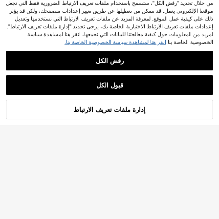
من خلال تحديد "رفض الكل"، ستسمح باستخدام ملفات تعريف الارتباط الضرورية فقط التي تجعل
Soleia قميص كامي غير متماثل الذيل م
موقعنا الإلكتروني يعمل. قد تتمكن من تعطيلها عن طريق تغيير إعدادات متصفحك، ولكن قد يؤثر
زين بزخارف صدفية، مناسب للعطلات ال
10
ذلك على كيفية عمل الموقع. لمعرفة المزيد عن ملفات تعريف الارتباط التي نستخدمها وتعديل
.88€
شاطئية والصيف
إعدادات ملفات تعريف الارتباط الاختيارية الخاصة بك، يرجى تحديد "إدارة ملفات تعريف الارتباط".
لمزيد من المعلومات حول كيفية معالجتنا للبيانات التي نجمعها، انقر هنا لمشاهدة سياسة
الخصوصية الخاصة بنا.
انقر هنا لمشاهدة سياسة الخصوصية الخاصة بنا.
رفض الكل
11
عرض المنتجات المشابهة في المخزون
مشاهدة الكل
تي شيرت نسائي كاجوال بياقة دائرية وأك
#بلوزة بكشكشة
قبول الكل
مام قصيرة للعطلات، أسود صيفي، أنيق ب
8
LUMIGAL بلوزة نسائية صيفية كاجوال بأ
عذراً، لقد تم بيع هذا المنتج.
9.49€
%6-
.90€
دون جهد
سلوب العطلات بلون موحد وأكتاف باردة
11
.38€
ودانتيل فضفاضة
إدارة ملفات تعريف الارتباط
تم بيعها
9
ملابس علوية نسائية بنقاط بولكا وألوان م
تباينة مطوية بدون أكتاف، مناسبة للشاط
12
12.49€
.37€
ئ والارتداء اليومي، الربيع/الصيف، بوهو
شيك، إجازة كور
10
ملابس علوية نسائي أسود من الساتان بظ
هر مكشوف، ملابس علوية صيفية نسائية
11
.45€
للشاطئ، سترة نسائية بأكتاف مكشوفة