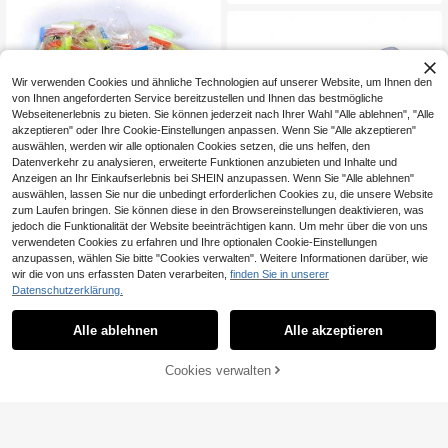
ke für die meisten Shisha-Mundstü
cke - ohne Grate, Geschenkbox
Wir verwenden Cookies und ähnliche Technologien auf unserer Website, um Ihnen den
von Ihnen angeforderten Service bereitzustellen und Ihnen das bestmögliche
Webseitenerlebnis zu bieten. Sie können jederzeit nach Ihrer Wahl "Alle ablehnen", "Alle
akzeptieren" oder Ihre Cookie-Einstellungen anpassen. Wenn Sie "Alle akzeptieren"
auswählen, werden wir alle optionalen Cookies setzen, die uns helfen, den
Datenverkehr zu analysieren, erweiterte Funktionen anzubieten und Inhalte und
Anzeigen an Ihr Einkaufserlebnis bei SHEIN anzupassen. Wenn Sie "Alle ablehnen"
auswählen, lassen Sie nur die unbedingt erforderlichen Cookies zu, die unsere Website
zum Laufen bringen. Sie können diese in den Browsereinstellungen deaktivieren, was
100 Stücke/Packung Einweg-Mun
jedoch die Funktionalität der Website beeinträchtigen kann. Um mehr über die von uns
dstücke für arabische Wasserpfeife
(1000+)
2 Stück Edelstahl-Rohrfilter, Filterg
verwendeten Cookies zu erfahren und Ihre optionalen Cookie-Einstellungen
n, Einweg-Kunststoffmundstücke, b
5
ewebe, geeignet für Wasserrohre, id
4 übrig
,01€
anzupassen, wählen Sie bitte "Cookies verwalten". Weitere Informationen darüber, wie
unte Wasserpfeifen-Set-Spitzen, W
eales Zubehör
3
wir die von uns erfassten Daten verarbeiten,
finden Sie in unserer
asserpfeifen-Schlauch-Einwegzub
,95€
ehör, Wasserpfeifen-Mundstücke, v
Datenschutzerklärung.
erlängerte 50/Packung Kunststoffm
undstücke, zufällige Farbe, einzeln
Alle ablehnen
Alle akzeptieren
verpackt
Cookies verwalten
ZUM WARENKORB HINZUFÜGEN