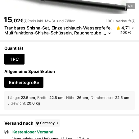
1/11
15
,02€
Preis inkl. MwSt. und Zöllen
100+ verkauft
Tragbares Shisha-Set, Einzelschlauch-Wasserpfeife,
4,71
Multifunktions-Shisha-Schüsseln, Raucherzube
(100+)
hör, Windschutz. Mini-Shisha, Auto-Shisha, To-
Go-Shisha-Becher. Reise-Shisha. Shisha-Shisha. Ho
oka (Schwarz) Jungen-Valentinstag-Herz-Damen-V
Quantität
alentinstag
1PC
Allgemeine Spezifikation
Einheitsgröße
Länge
:
22.5 cm
Breite
:
22.5 cm
Höhe
:
26 cm
Durchmesser
:
22.5 cm
Gewicht
:
20.6 kg
Versand nach
Germany
Kostenloser Versand
Voraussichtliche Lieferung:
14 Aug. - 17 Aug.