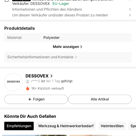
Verkäufer: DESSOVEX
EU-Lager
Informationen und Pflichten des Händlers
Um diesen Verkäufer und/oder dieses Produkt zu melden
Produktdetails
Material:
Polyester
Mehr anzeigen
Sicherheitsinformationen und Kontakte
646 Follower
4,21
DESSOVEX
r***2
ist
Vor 1 Tag
gefolgt
v***a
ist am Durchsuchen
646 Follower
4,21
1K+ Kürzlich verkauft
Folgen
Alle Artikel
646 Follower
4,21
Könnte Dir Auch Gefallen
Empfehlungen
Werkzeug & Heimwerkerbedarf
Heimtextilien
Sp
646 Follower
4,21