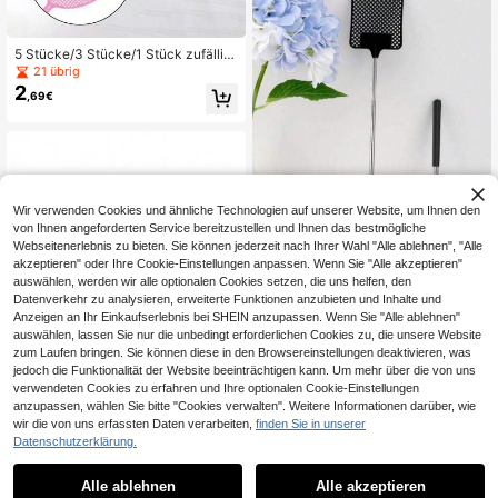
5 Stücke/3 Stücke/1 Stück zufällig
e Farbe Kunststoff Fliegenklatsche,
21 übrig
Schädlingsbekämpfer, Insektenklat
2
,69€
sche, leicht und praktisch, geeignet
für den Heimgebrauch, geeignet zu
m Abwehren von Mücken und Flieg
en im Sommer. Langer Griff, weich u
nd flexibel, ideale Wahl für die Schä
dlingsbekämpfung. Grundlegende S
chulsachen, Schulanfang Saison, H
eimdekoration, Geschenk für Fraue
Wir verwenden Cookies und ähnliche Technologien auf unserer Website, um Ihnen den
n, Geschenk für Männer, Familienge
von Ihnen angeforderten Service bereitzustellen und Ihnen das bestmögliche
schenk, Raumdekoration, Lehrerge
Webseitenerlebnis zu bieten. Sie können jederzeit nach Ihrer Wahl "Alle ablehnen", "Alle
schenk, Hochzeitsdekoration, Feier
akzeptieren" oder Ihre Cookie-Einstellungen anpassen. Wenn Sie "Alle akzeptieren"
tagszubehör, Studentenwohnheim-
auswählen, werden wir alle optionalen Cookies setzen, die uns helfen, den
Essentials, Lagerraum, Weihnachtsd
Datenverkehr zu analysieren, erweiterte Funktionen anzubieten und Inhalte und
ekoration, Reise-Essentials, Jungge
1 Stück/2 Stück Teleskop-Fliegenkl
sellenabschied-Zubehör, Büro-Schr
Anzeigen an Ihr Einkaufserlebnis bei SHEIN anzupassen. Wenn Sie "Alle ablehnen"
3
atsche mit langem Griff, manuell, ni
,18€
eibtisch-Zubehör, Heimdekoration
auswählen, lassen Sie nur die unbedingt erforderlichen Cookies zu, die unsere Website
edliches Fliegenabwehr-Werkzeug
zum Laufen bringen. Sie können diese in den Browsereinstellungen deaktivieren, was
jedoch die Funktionalität der Website beeinträchtigen kann. Um mehr über die von uns
Moskitonetz für draußen
verwendeten Cookies zu erfahren und Ihre optionalen Cookie-Einstellungen
30 übrig
anzupassen, wählen Sie bitte "Cookies verwalten". Weitere Informationen darüber, wie
20
wir die von uns erfassten Daten verarbeiten,
finden Sie in unserer
,25€
Datenschutzerklärung.
4-5 Werktage
Alle ablehnen
Alle akzeptieren