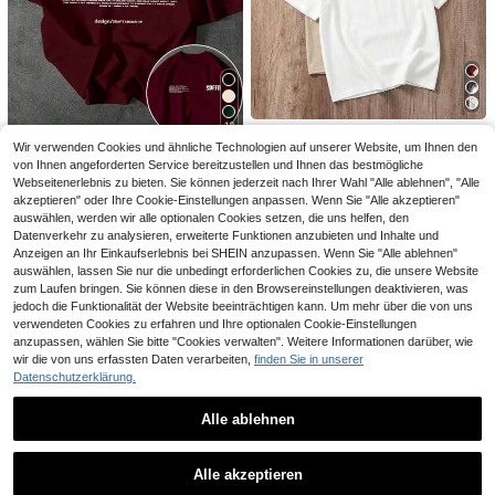
21
,49€
13
Herren-Tanktop im lässigen Stil, schwarz, locker geschnitten, ärmellos, mit ausgewaschenem Destroyed-Look, breitem Schulterschnitt, Vintage-High-Street-Style, auffälliges Sommer-Streetwear-Piece
17
,15€
12
Manfinity Joysei
Wir verwenden Cookies und ähnliche Technologien auf unserer Website, um Ihnen den
SHEIN Herren Slogan & Auto Muster Kurzarm Lässig T-Shirt
Manfinity Joysei Herren Strick Rundhals Urban Kurzarm Regular T-Shirts, Packung mit mehreren Tees, Geschenk für den Freund, Alltagskleidung, minimalistisch
von Ihnen angeforderten Service bereitzustellen und Ihnen das bestmögliche
16
32
Webseitenerlebnis zu bieten. Sie können jederzeit nach Ihrer Wahl "Alle ablehnen", "Alle
,24€
,66€
akzeptieren" oder Ihre Cookie-Einstellungen anpassen. Wenn Sie "Alle akzeptieren"
auswählen, werden wir alle optionalen Cookies setzen, die uns helfen, den
Datenverkehr zu analysieren, erweiterte Funktionen anzubieten und Inhalte und
Anzeigen an Ihr Einkaufserlebnis bei SHEIN anzupassen. Wenn Sie "Alle ablehnen"
auswählen, lassen Sie nur die unbedingt erforderlichen Cookies zu, die unsere Website
zum Laufen bringen. Sie können diese in den Browsereinstellungen deaktivieren, was
jedoch die Funktionalität der Website beeinträchtigen kann. Um mehr über die von uns
verwendeten Cookies zu erfahren und Ihre optionalen Cookie-Einstellungen
anzupassen, wählen Sie bitte "Cookies verwalten". Weitere Informationen darüber, wie
4
wir die von uns erfassten Daten verarbeiten,
finden Sie in unserer
Datenschutzerklärung.
Manfinity Herren-Sommer-T-Shirts mit Lemon Wine Grafikdruck, kurze Ärmel, Rundhalsausschnitt, lässiges Oberteil für Sommer und Frühling, Herren-T-Shirts aus Baumwolle, Sommer-Outfit für
4
,88€
Alle ablehnen
7
Schnellversand
Ähnliche vorrätige Artikel anzeigen
Alle ansehen
FEIAO
Alle akzeptieren
Sorry, dieses Produkt ist ausverkauft.
Fiao Herren Vintage-Stil Kurzarmhemd, aus leichtem gestreiftem Polyesterstoff. Geeignet für ganzjährige lässige leichte Kleidung.