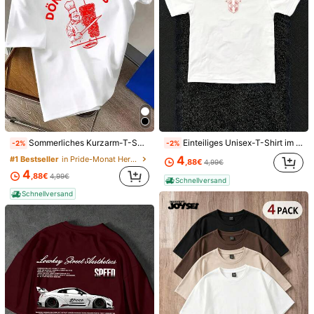
1 Stück Herren Sommer Lässig Gestreiftes Hemd, Grünes Leinenmischgewebe Kurzarm Hemd mit Knöpfen, Geeignet für Sommer Strandurlaub, Tägliche Pendelstrecke und Wochenend Streetwear, Vielseitiges Gestreiftes Hemd für Herren, Essentielles Modeartikel für Herren, Praktisches Geschenk für Herren
#9 Bestseller
in Leinen Herren Oberteile
21
,50€
Vintage-Herrenhemd aus gewaschener Baumwolle mit kurzen Ärmeln und Rundhalsausschnitt, Retro-Streetstyle, geeignet für Freizeit, Sport und Ausgehen, Sommeroberteil
-13%
#8 Bestseller
in Avantgarde - Street Casual Herren T-Shirts
4
,89€
5,65€
Schnellversand
Einteiliges Unisex-T-Shirt im Harajuku-Streetwear-Stil, minimalistisches weißes T-Shirt mit Schild- und Sternenmuster, Rundhalsausschnitt, kurze Ärmel, lässiges Oberteil.
Sommerliches Kurzarm-T-Shirt für Herren mit Grafikprint – Lustiges Döner-Kebab-Design, weich, Rundhalsausschnitt, perfekt für Outdoor-Festivals und Food-Events.
-2%
-2%
4
#1 Bestseller
in Pride-Monat Herren T-Shirts
,88€
4,99€
4
,88€
4,99€
Schnellversand
Schnellversand
6
HIMLAND
HIMLAND Locker sitzendes Herren-Hemd in Unifarbe mit halber Knopfleiste, Kurzarm, lässig, weiß, Old Money, Paar-Accessoire, Urlaub, Vatertagsgeschenk
#7 Bestseller
in Halbe Knopfleiste Herren Hemden