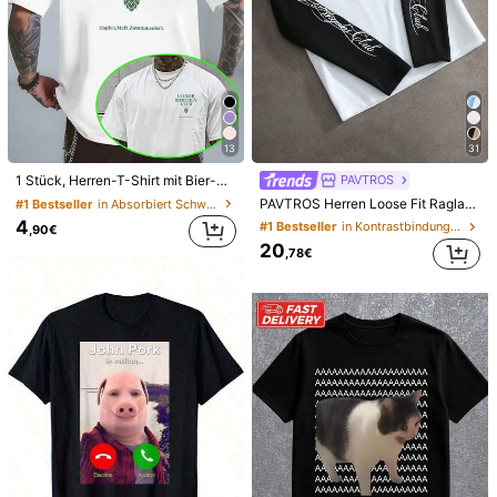
13
31
PAVTROS
1 Stück, Herren-T-Shirt mit Bier-Club-Text-Aufdruck, lässiges, locker geschnittenes Oberteil, atmungsaktives, bequemes Statement-T-Shirt für den Sommer, jugendliche Mode für alltägliche Anlässe.t shirt
PAVTROS Herren Loose Fit Raglan Ärmel T-Shirt, Schwarz & Weiß Kontrast, handgeschriebener englischer Grafikdruck Langarm Herren Herren Langarm T-Shirt Baseball Tee Herren Baseball Shirt Jersey Langarm Old Money, Alltags Lässig, Wochenendausflüge, Outdoor-Aktivitäten, Reiseexpeditionen, entspannte Arbeitsumgebungen oder halbformelle Anlässe, Freund/Ehemann Geschenk, Jahrestags/Geburtstags Geschenkparty Sommerurlaub Neujahr Valentinstag
#1 Bestseller
in Absorbiert Schweiß Herren T-Shirts
4
#1 Bestseller
in Kontrastbindung Herren T-Shirts
,90€
20
,78€
1/12
4
,88€
-2%
5,00€
Preis inkl. MwSt. und Zollgebühren
Preissenkung
Primavera Grafica. 1 Stück. 100% Baumwolle. Sommer Herren
Mode Kurzarm T-Shirt mit Buchstabenmuster Muster. Prim
avera
Größe