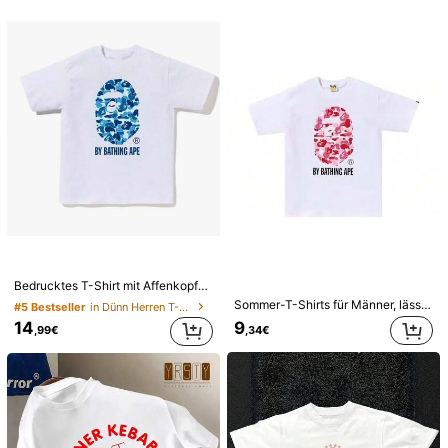
Blitz Valentine Shirt, Hotel Characters Unisex T-Shirt, Cartoon, Unisex Fan Geschenk, Lässiges Alltags Baumwoll T-Shirt, Atmungsaktiv, Kurzarm, Rundhals
13
,99€
Schnellversand
GRDR
GRDR Herren Sommer einfarbiges Rundhals Lässig Loose Tank Top
#1 Bestseller
in Einfarbig Herren Tanktops
7
,39€
Bedrucktes T-Shirt mit Affenkopfmotiv, aus atmungsaktiver reiner Baumwolle mit kurzen Ärmeln, ideal als Valentinstagsgeschenk oder für den täglichen Gebrauch.
Sommer-T-Shirts für Männer, lässige Kurzarm-Rundhals-Oberteile, Unisex.
#5 Bestseller
in Dünn Herren T-Shirts
9
14
,34€
,99€