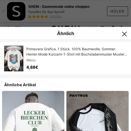
SHEIN - Damenmode online shoppen
×
HOLEN
Genießen Sie App-Special!
(10,830)
Ähnlich
Primavera Grafica. 1 Stück. 100% Baumwolle. Sommer
Herren Mode Kurzarm T-Shirt mit Buchstabenmuster Muster.
Primavera
Weiss
4,88€
Ähnliche Artikel