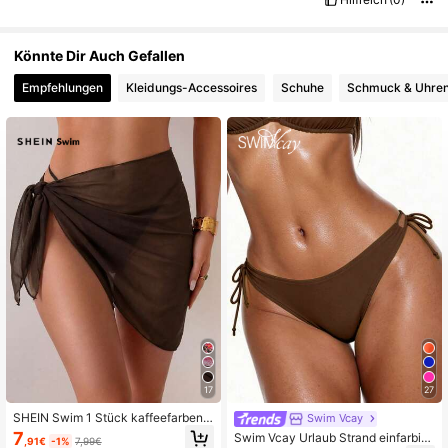
Könnte Dir Auch Gefallen
Empfehlungen
Kleidungs-Accessoires
Schuhe
Schmuck & Uhre
17
27
SHEIN Swim 1 Stück kaffeefarbene
Swim Vcay
r modischer Sommer-Strand-Cover
7
Swim Vcay Urlaub Strand einfarbig
,91€
-1%
7,99€
-Up-Rock für den Urlaub