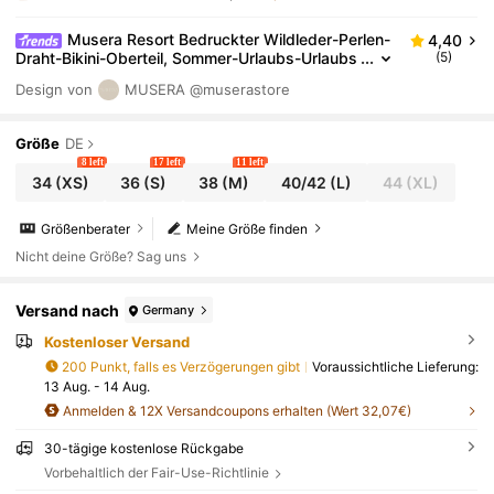
Musera Resort Bedruckter Wildleder-Perlen-
4,40
Draht-Bikini-Oberteil, Sommer-Urlaubs-Urlaubs
(5)
-Sexy-Elegant Y2K-Strand-Beachclub-Ibiza-Fe
Design von
MUSERA
@muserastore
eling
Größe
DE
8 left
17 left
11 left
34
(XS)
36
(S)
38
(M)
40/42
(L)
44
(XL)
Größenberater
Meine Größe finden
Nicht deine Größe? Sag uns
Versand nach
Germany
Kostenloser Versand
200 Punkt, falls es Verzögerungen gibt
Voraussichtliche Lieferung:
13 Aug. - 14 Aug.
Anmelden & 12X Versandcoupons erhalten (Wert 32,07€)
30-tägige kostenlose Rückgabe
Vorbehaltlich der Fair-Use-Richtlinie