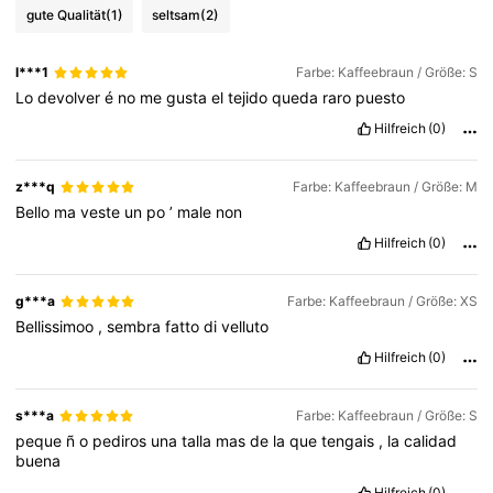
gute Qualität
(1)
seltsam
(2)
4.3M Follower
4,83
l***1
Farbe: Kaffeebraun / Größe: S
Lo
devolver
é
no
me
gusta
el
tejido
queda
raro
puesto
4.3M Follower
4,83
Hilfreich
(0)
4.3M Follower
4,83
z***q
Farbe: Kaffeebraun / Größe: M
Bello
ma
veste
un
po
’
male
non
Hilfreich
(0)
4.3M Follower
4,83
g***a
Farbe: Kaffeebraun / Größe: XS
Bellissimoo
,
sembra
fatto
di
velluto
Hilfreich
(0)
s***a
Farbe: Kaffeebraun / Größe: S
peque
ñ
o
pediros
una
talla
mas
de
la
que
tengais
,
la
calidad
buena
Hilfreich
(0)