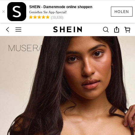
SHEIN - Damenmode online shoppen
×
HOLEN
Genießen Sie App-Special!
(10,830)