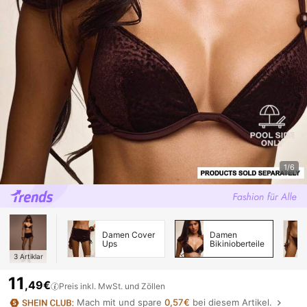
1/6
Damen Cover
Damen
Ups
Bikinioberteile
3
Artiklar
11
,49€
Preis inkl. MwSt. und Zöllen
Mach mit und spare
0,57€
bei diesem Artikel.