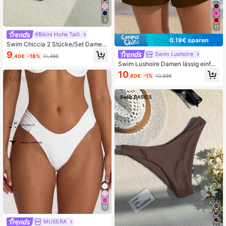
5
17
#Bikini Hohe Taill
0,19€ sparen
Swim Chiccia 2 Stücke/Set Damen
Bikini Set mit dreieckigem Unterteil
9
Swim Lushoire
,40€
-18%
11,49€
Swim Lushoire Damen lässig einfar
bige Taschen Strandshorts
10
,80€
-1%
10,99€
11
MUSERA