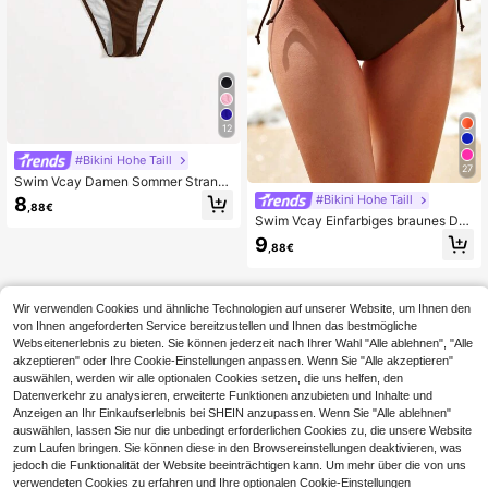
12
#Bikini Hohe Taill
27
Swim Vcay Damen Sommer Strand
einfarbige Bikinihose mit Bindebänd
#Bikini Hohe Taill
8
,88€
ern
Swim Vcay Einfarbiges braunes Da
men Bikini Unterteil für den Sommer
9
,88€
am Strand
Wir verwenden Cookies und ähnliche Technologien auf unserer Website, um Ihnen den
von Ihnen angeforderten Service bereitzustellen und Ihnen das bestmögliche
Webseitenerlebnis zu bieten. Sie können jederzeit nach Ihrer Wahl "Alle ablehnen", "Alle
akzeptieren" oder Ihre Cookie-Einstellungen anpassen. Wenn Sie "Alle akzeptieren"
auswählen, werden wir alle optionalen Cookies setzen, die uns helfen, den
Datenverkehr zu analysieren, erweiterte Funktionen anzubieten und Inhalte und
Anzeigen an Ihr Einkaufserlebnis bei SHEIN anzupassen. Wenn Sie "Alle ablehnen"
auswählen, lassen Sie nur die unbedingt erforderlichen Cookies zu, die unsere Website
zum Laufen bringen. Sie können diese in den Browsereinstellungen deaktivieren, was
jedoch die Funktionalität der Website beeinträchtigen kann. Um mehr über die von uns
verwendeten Cookies zu erfahren und Ihre optionalen Cookie-Einstellungen