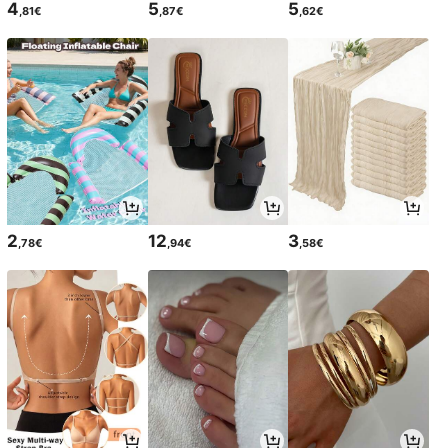
4
5
5
,81€
,87€
,62€
2
12
3
,78€
,94€
,58€