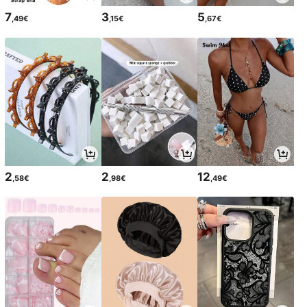
7
3
5
,49€
,15€
,67€
2
2
12
,58€
,98€
,49€