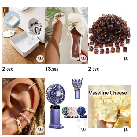
2
13
2
,68€
,38€
,58€