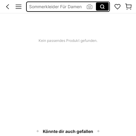
Bikini
Bikini Set Damen
Festival Outfit Damen
Squishies
Kein passendes Produkt gefunden.
Könnte dir auch gefallen