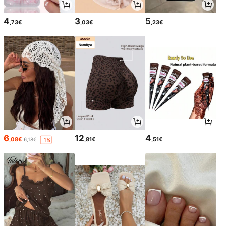
4
3
5
,73€
,03€
,23€
6
12
4
,08€
,81€
,51€
6,18€
-1%