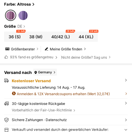
Farbe: Altrosa
Größe
DE
35 left
28 left
10 left
36
(S)
38
(M)
40/42
(L)
44
(XL)
Größenberater
Meine Größe finden
93%
fand es größengetreu
Nicht deine Größe? Sag uns
Versand nach
Germany
Kostenloser Versand
Voraussichtliche Lieferung:
14 Aug. - 17 Aug.
Anmelden & 12X Versandcoupons erhalten (Wert 32,07€)
30-tägige kostenlose Rückgabe
Vorbehaltlich der Fair-Use-Richtlinie
Sichere Zahlungen · Datenschutz
Verkauft und versendet durch den gewerblichen Verkäufer: