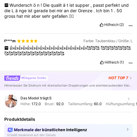
Wundersch
ö
n
!
Die
qualit
ä
t
ist
supper
,
passt
perfekt
und
die
L
ä
nge
ist
gerade
bei
mir
an
der
Grenze
.
Ich
bin
1
.
50
gross
hat
mir
aber
sehr
gefallen
👍🏻
Hilfreich
(2)
f***m
Farbe: Taubenblau / Größe: L
👍👍👍👍👍👍👍👍👍👍👍👍👍👍👍👍👍👍🥰🥰🥰
🥰🥰🥰🥰🥰🥰🥰
🥰🥰🥰🥰🥰🥰🥰🥰🥰🥰🥰🥰🥰🥰
Hilfreich
(1)
HOT
TOP 7
#Elegante Soirée
Hinterlassen Sie Eindruck mit dramatischen Drapierungen und atemberaubenden Kleidern.
Das Model trägt:
S
Höhe:
172.0
Brust :
92.0
Taillenumfang:
60.0
Hüftungsumfang:
Produktdetails
Merkmale der künstlichen Intelligenz
Erstellt basierend auf den Details