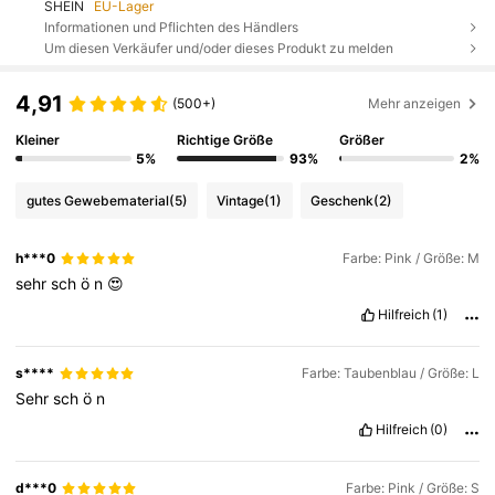
SHEIN
EU-Lager
Informationen und Pflichten des Händlers
Um diesen Verkäufer und/oder dieses Produkt zu melden
4,91
(500+)
Mehr anzeigen
Kleiner
Richtige Größe
Größer
5%
93%
2%
gutes Gewebematerial
(5)
Vintage
(1)
Geschenk
(2)
h***0
Farbe: Pink / Größe: M
sehr
sch
ö
n
😍
Hilfreich
(1)
s****
Farbe: Taubenblau / Größe: L
Sehr
sch
ö
n
Hilfreich
(0)
d***0
Farbe: Pink / Größe: S