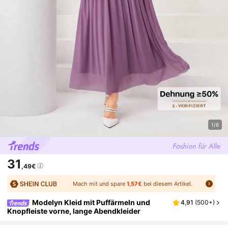
1/6
31
,49€
Mach mit und spare
1,57€
bei diesem Artikel.
Modelyn Kleid mit Puffärmeln und
4,91
(
500+
)
Knopfleiste vorne, lange Abendkleider