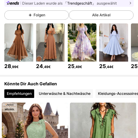
Dieser Laden wurde als
「Trendgeschäft」
ausgewählt
1.2M Follower
4,85
Folgen
Alle Artikel
1.2M Follower
4,85
1.2M Follower
4,85
28
24
25
25
25
,99€
,49€
,49€
,44€
1.2M Follower
4,85
Könnte Dir Auch Gefallen
Empfehlungen
Unterwäsche & Nachtwäsche
Kleidungs-Accessoire
1.2M Follower
4,85
1.2M Follower
4,85
1.2M Follower
4,85