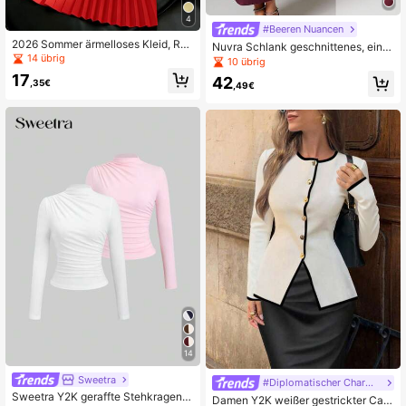
4
#Beeren Nuancen
2026 Sommer ärmelloses Kleid, Run
Nuvra Schlank geschnittenes, einfa
dhalsausschnitt, tailliert, schlankma
14 übrig
rbiges elegantes Langkleid, körperb
10 übrig
chend, plissierter Minirock, geeigne
etontes Kleid mit Perlenverzierung
17
42
t für Sozis, Pendeln, Dates, Partys u
,35€
,49€
nd Urlaub
14
Sweetra
#Diplomatischer Charme Kern
Sweetra Y2K geraffte Stehkragen L
Damen Y2K weißer gestrickter Card