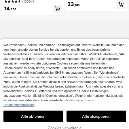
angarm Oberteil
(1000+)
igan, Rundhals Langarm Metallknop
23
,13€
f Pullover, lässiger minimalistischer
14
,35€
Stil Herbst
Wir verwenden Cookies und ähnliche Technologien auf unserer Website, um Ihnen den
von Ihnen angeforderten Service bereitzustellen und Ihnen das bestmögliche
Webseitenerlebnis zu bieten. Sie können jederzeit nach Ihrer Wahl "Alle ablehnen", "Alle
akzeptieren" oder Ihre Cookie-Einstellungen anpassen. Wenn Sie "Alle akzeptieren"
auswählen, werden wir alle optionalen Cookies setzen, die uns helfen, den
Datenverkehr zu analysieren, erweiterte Funktionen anzubieten und Inhalte und
Anzeigen an Ihr Einkaufserlebnis bei SHEIN anzupassen. Wenn Sie "Alle ablehnen"
auswählen, lassen Sie nur die unbedingt erforderlichen Cookies zu, die unsere Website
zum Laufen bringen. Sie können diese in den Browsereinstellungen deaktivieren, was
jedoch die Funktionalität der Website beeinträchtigen kann. Um mehr über die von uns
verwendeten Cookies zu erfahren und Ihre optionalen Cookie-Einstellungen
anzupassen, wählen Sie bitte "Cookies verwalten". Weitere Informationen darüber, wie
wir die von uns erfassten Daten verarbeiten,
finden Sie in unserer
Datenschutzerklärung.
Alle ablehnen
Alle akzeptieren
ZUM WARENKORB
Cookies verwalten