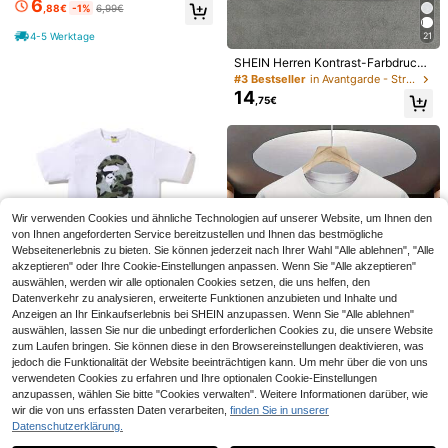
13
6
chen und Jungen (2026), lustige Gr
,65€
assischer Rundhals Streetwear Basi
,88€
-1%
6,99€
afik-T-Shirts für Männer mit dem A
c Tee Weicher Komfortabler Stoff Ur
ufdruck "Was Papa will, bekommt P
laubsgeschenkideen Vatertags Ges
4-5 Werktage
21
apa" – lustiges Werwolf-Bootleg-T-
chenk Geburtstagsgeschenk für Ihn
4
Shirt, Hoodie, Mädchenbekleidung,
SHEIN Herren Kontrast-Farbdruck
Leicht Strapazierfähig Leicht zu Ko
Herrenb
T-Shirt mit Rundhalsausschnitt und
mbinieren Kleiderschrank Essentiell
FEIAO
#3 Bestseller
in Avantgarde - Street Casual Herren T-Shirts
Kurzarm, Standardpassform
Herren Bekleidung Geeignet für Out
14
FEIAO Herren Retro Alte Münze Stil
,75€
door Aktivitäten Hauskleidung Treff
22
einfarbiges Hemd mit Umschlagärm
,97€
en mit Freunden Tägliches Outfit O
eln und Stehkragen - leichtes, atmu
berteil
ngsaktives Langarmhemd, 100% Ba
umwolle lässig Hemd für alle Jahres
zeiten
Wir verwenden Cookies und ähnliche Technologien auf unserer Website, um Ihnen den
von Ihnen angeforderten Service bereitzustellen und Ihnen das bestmögliche
Webseitenerlebnis zu bieten. Sie können jederzeit nach Ihrer Wahl "Alle ablehnen", "Alle
akzeptieren" oder Ihre Cookie-Einstellungen anpassen. Wenn Sie "Alle akzeptieren"
auswählen, werden wir alle optionalen Cookies setzen, die uns helfen, den
Datenverkehr zu analysieren, erweiterte Funktionen anzubieten und Inhalte und
14
Anzeigen an Ihr Einkaufserlebnis bei SHEIN anzupassen. Wenn Sie "Alle ablehnen"
auswählen, lassen Sie nur die unbedingt erforderlichen Cookies zu, die unsere Website
GloMan
zum Laufen bringen. Sie können diese in den Browsereinstellungen deaktivieren, was
Unisex T-Shirt mit Camo-Affenkopf
GloMan Herren Leinenhemd mit hal
8
-Grafik, lässiges Streetwear-Shirt
jedoch die Funktionalität der Website beeinträchtigen kann. Um mehr über die von uns
18
ber Knopfleiste und Stehkragen, lan
,00€
,91€
Blitz Valentine Shirt, Hotel Characte
verwendeten Cookies zu erfahren und Ihre optionalen Cookie-Einstellungen
gärmlig, leicht, atmungsaktiv, locke
13
rs Unisex T-Shirt, Cartoon, Unisex F
,99€
anzupassen, wählen Sie bitte "Cookies verwalten". Weitere Informationen darüber, wie
r, lässiger Stil, geeignet für Sommer
an Geschenk, Lässiges Alltags Bau
urlaub, Party, Büro und tägliches Tr
wir die von uns erfassten Daten verarbeiten,
finden Sie in unserer
mwoll T-Shirt, Atmungsaktiv, Kurza
Minimalistisch. 100 % Baumwolle.
4-5 Werktage
agen, Geschenk für Männer
Datenschutzerklärung.
rm, Rundhals
Ähnliche vorrätige Artikel anzeigen
Alle ansehen
4
Herren-T-Shirt mit Rundhalsaussch
,88€
-2%
5,00€