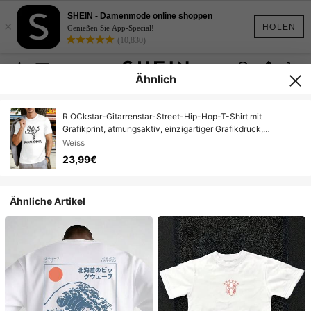
SHEIN - Damenmode online shoppen
×
HOLEN
Genießen Sie App-Special!
(10,830)
Ähnlich
R OCkstar-Gitarrenstar-Street-Hip-Hop-T-Shirt mit
Grafikprint, atmungsaktiv, einzigartiger Grafikdruck,
Neuerscheinung
Weiss
23,99€
Ähnliche Artikel