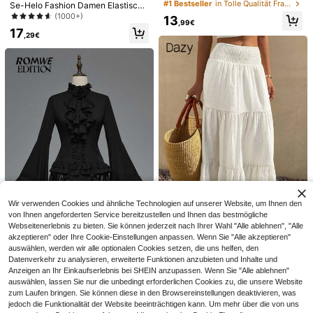
astischem Satin, A-Linie, klassisch
#1 Bestseller
in Tolle Qualität Frauen Röcke
Se-Helo Fashion Damen Elastische
elegant für Sommerpartys und Urla
r Satin-Finish Maxirock - Beige Läs
(1000+)
13
ub, ästhetisch
,99€
sig Frühling, müheloser Stil
17
,29€
18
#Whimsy Röcke
Schwarze Capri-Leggings mit hohe
COSMINA Damen eleganter, asym
m Bund und Seitenschlitz für zierlic
metrischer geraffte brauner Rock fü
12
16
,68€
,82€
he Frauen - elastische lässige Som
r Frühling/Sommer, Lässig
mer-Crop-Hose
Wir verwenden Cookies und ähnliche Technologien auf unserer Website, um Ihnen den
von Ihnen angeforderten Service bereitzustellen und Ihnen das bestmögliche
13
Webseitenerlebnis zu bieten. Sie können jederzeit nach Ihrer Wahl "Alle ablehnen", "Alle
akzeptieren" oder Ihre Cookie-Einstellungen anpassen. Wenn Sie "Alle akzeptieren"
#Clean Girl
auswählen, werden wir alle optionalen Cookies setzen, die uns helfen, den
ROMWE
DAZY Damen Sommer Urlaub einfa
Datenverkehr zu analysieren, erweiterte Funktionen anzubieten und Inhalte und
rbiger strukturierter Rüschen-Saum
#1 Bestseller
in Boho Frauen Unterteile
ROMWE EDITION Frühlings-/Somm
Anzeigen an Ihr Einkaufserlebnis bei SHEIN anzupassen. Wenn Sie "Alle ablehnen"
A-Linien Rock im Boho-Stil
er-Urlaubs Gothic-Stil Spitze Gloc
3 übrig
(1000+)
auswählen, lassen Sie nur die unbedingt erforderlichen Cookies zu, die unsere Website
kenärmel Saum Damen Bluse, geei
zum Laufen bringen. Sie können diese in den Browsereinstellungen deaktivieren, was
24
19
gnet für Halloween
,49€
,49€
jedoch die Funktionalität der Website beeinträchtigen kann. Um mehr über die von uns
14