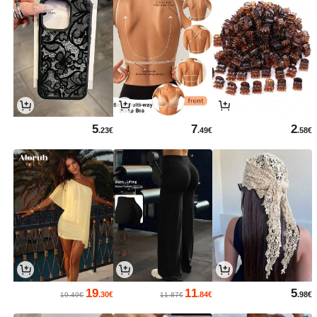
5
7
2
.23€
.49€
.58€
19
11
5
.30€
.84€
.98€
19.49€
11.87€