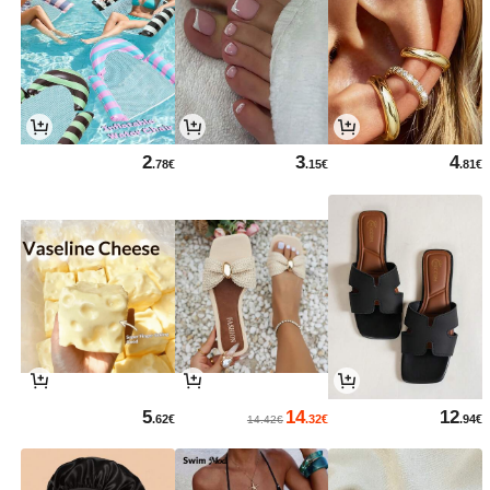
2
3
4
.78€
.15€
.81€
5
14
12
.62€
.32€
.94€
14.42€