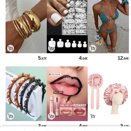
5
4
12
.67€
.04€
.84€
2
4
3
.58€
.85€
.17€