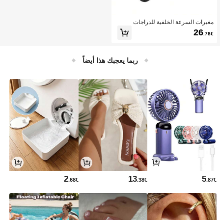
مغيرات السرعة الخلفية للدراجات
26
.78€
ربما يعجبك هذا أيضاً
2
13
5
.68€
.38€
.87€