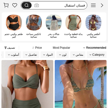
motf
dazy
فستان يخفي الكرش
أطقم بيكيني
بدلة قطعة واحدة
شالات بحر
تانكيني سباحة
طقم بيكيني حجم
ق
نسائية
نسائية
نسائية
نسائية
كبير
م
Recommended
Most Popular
Price
تصنيف
Category
مقاس
لون
المواد
تفاصيل
أسلوب
نو