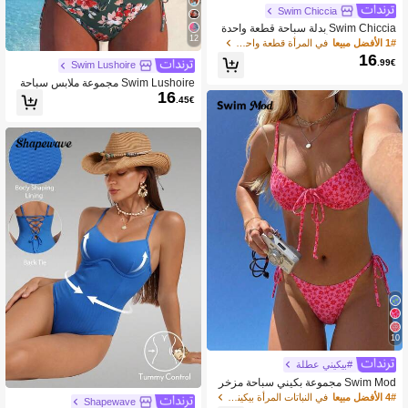
Swim Chiccia
Swim Chiccia بدلة سباحة قطعة واحدة
12
مطوية باللون الأحادي، مناسبة للعطلات ال
1# الأفضل مبيعا
في المرأة قطعة واحدة
شاطئية وحفلات المسبح وحفلات الشاط
16
.99€
Swim Lushoire
ئ
Swim Lushoire مجموعة ملابس سباحة
16
Lushoire من قطعتين للنساء، موضة ناض
.45€
جة وجذابة، ملابس سباحة بلون أزرق-أخض
ر طاووسي مع ربطة أمامية بلون موحد و
شورت بطبعة زهور، أسلوب عطلة صيفية
على الشاطئ
10
#بيكيني عطلة
Swim Mod مجموعة بكيني سباحة مزخر
فة بنقوش الزهور الصيفية، مجموعة بكين
4# الأفضل مبيعا
في النباتات المرأة بيكيني مجموعات
Shapewave