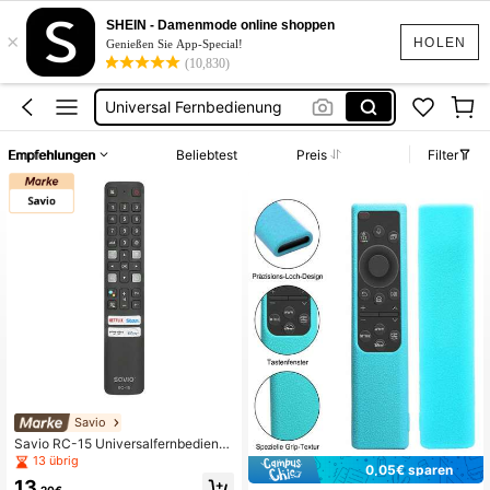
Samsung Fernbedienung
SHEIN - Damenmode online shoppen
×
Lg Fernbedienung
HOLEN
Genießen Sie App-Special!
(10,830)
Fernbedingung
Universal Fernbedienung
Sony Fernbedienung
Empfehlungen
Beliebtest
Preis
Filter
Samsung Fernbedienung
Savio
Savio RC-15 Universalfernbedienu
ng/Ersatz für die drahtlosen IR-Fern
13 übrig
0,05€ sparen
bedienungstasten von TCL Smart T
13
V