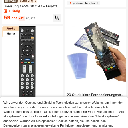
Samsung
n leuchtend für bessere Nutzung be
1
andere Händler
i Nacht
Samsung AA59-00714A – Ersatzfer
nbedienung für Fernseher, Schwarz
11 übrig
59
,44€
-5%
62,57€
20 Stück klare Fernbedienungsabd
eckung, PVC staubdichte Folie für F
(1000+)
ernbedienungsabdeckung für Schul
Wir verwenden Cookies und ähnliche Technologien auf unserer Website, um Ihnen den
3
e, Büro, Haushalt, Reise, Tasche, Or
,58€
von Ihnen angeforderten Service bereitzustellen und Ihnen das bestmögliche
ganizer, Isolierung, Galentines, Welp
Hama
Webseitenerlebnis zu bieten. Sie können jederzeit nach Ihrer Wahl "Alle ablehnen", "Alle
3
andere Händler
e, Karneval, Partydekorationen, Kü
akzeptieren" oder Ihre Cookie-Einstellungen anpassen. Wenn Sie "Alle akzeptieren"
Hama Thomson ROC1128SON Drah
chendekor, Haushaltswaren, Mutter
tlose IR-TV-Fernbedienungstasten
auswählen, werden wir alle optionalen Cookies setzen, die uns helfen, den
4 übrig
tagsgeschenk, Schlafzimmerdekor
Datenverkehr zu analysieren, erweiterte Funktionen anzubieten und Inhalte und
ation, Garten, Küchendekor, Somme