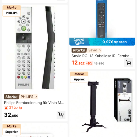
limaanlagen Fernbedienungen, flexi
bles Design Isolierung, Galentines,
Welpe, Karneval, Party Dekoratione
n, Küchendekoration, Haushaltswar
en, Muttertags Geschenk, Schlafzi
mmerdekoration, Garten, Küchende
koration, Sommer, Strand, Reiseacc
essoires, Raumdekoration, Quetsch
spielzeug, Abschluss
0,97€ sparen
Savio
Savio RC-13 Kabellose IR-Fernbedi
enung für TV-Tasten
12
,92€
-6%
13,89€
PHILIPS
Philips Fernbedienung für Vista MC
E-Fernbedienung
21 übrig
32
,85€