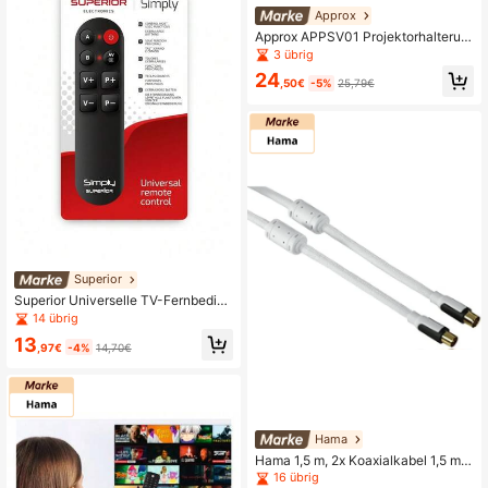
Approx
Approx APPSV01 Projektorhalterun
g - Halterung (Deckenmontage, -15
3 übrig
-15°)
24
,50€
-5%
25,79€
Superior
Superior Universelle TV-Fernbedien
ung, programmierbar per PC, einfac
14 übrig
h SUPTLB001
13
,97€
-4%
14,70€
Hama
Hama 1,5 m, 2x Koaxialkabel 1,5 m
Weiß
16 übrig