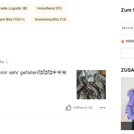
elle Logistik (8)
hinreißend (51)
Zum 
dem Bild (100+)
Sommeroutfits (13)
999K
ße:
L
ZUSA
mir sehr gefallen🥰🥰🥰🌹🌹🌺
Hilfreich (6)