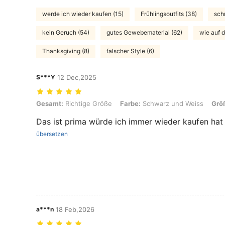
werde ich wieder kaufen (15)
Frühlingsoutfits (38)
schn
kein Geruch (54)
gutes Gewebematerial (62)
wie auf 
Thanksgiving (8)
falscher Style (6)
S***Y
12 Dec,2025
Gesamt: Richtige Größe, Farbe: Schwarz und Weiss, Größe: L
Gesamt:
Richtige Größe
Farbe:
Schwarz und Weiss
Grö
Das ist prima würde ich immer wieder kaufen hat 
übersetzen
a***n
18 Feb,2026