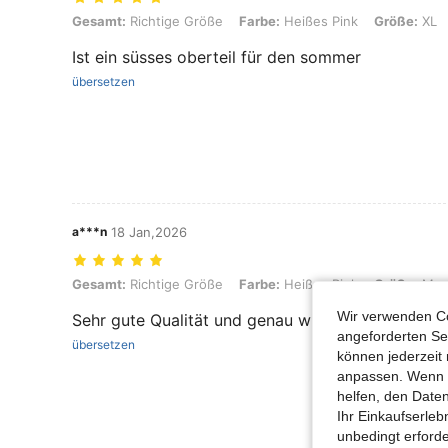
Gesamt: Richtige Größe, Farbe: Heißes Pink, Größe: XL
Gesamt:
Richtige Größe
Farbe:
Heißes Pink
Größe:
XL
Ist ein süsses oberteil für den sommer
übersetzen
a***n
18 Jan,2026
Gesamt: Richtige Größe, Farbe: Heißes Pink, Größe: M
Gesamt:
Richtige Größe
Farbe:
Heißes Pink
Größe:
M
Wir verwenden Co
Sehr gute Qualität und genau wie auf den Bildern
angeforderten Ser
übersetzen
können jederzeit 
anpassen. Wenn Si
helfen, den Date
Ihr Einkaufserle
unbedingt erford