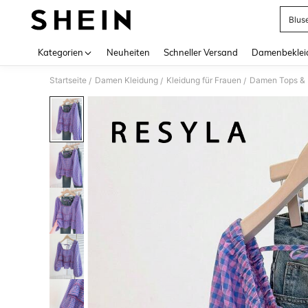
Blus
Use up 
Kategorien
Neuheiten
Schneller Versand
Damenbeklei
Startseite
Damen Kleidung
Kleidung für Frauen
Damen Tops & B
/
/
/