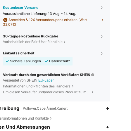
Kostenloser Versand
Voraussichtliche Lieferung:
13 Aug. - 14 Aug.
Anmelden & 12X Versandcoupons erhalten (Wert
32,07€)
30-tägige kostenlose Rückgabe
Vorbehaltlich der Fair-Use-Richtlinie
Einkaufssicherheit
Sichere Zahlungen
Datenschutz
Verkauft durch den gewerblichen Verkäufer: SHEIN
Versendet von SHEIN
EU-Lager
Informationen und Pflichten des Händlers
Um diesen Verkäufer und/oder dieses Produkt zu melden
hreibung
Pullover,Cape Ärmel,Kariert
eitsinformationen und Kontakte
4,66
6.5K
457K
en Und Abmessungen