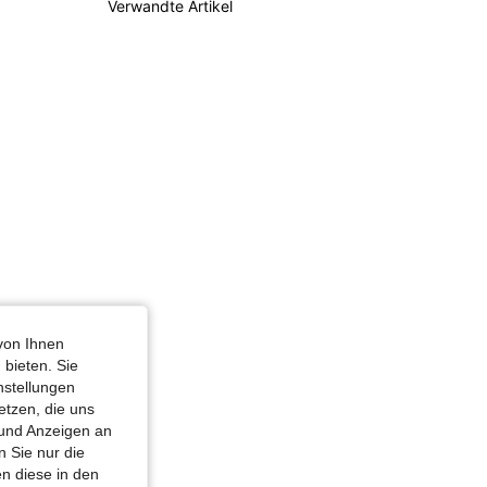
4,66
6.5K
457K
Verwandte Artikel
4,66
6.5K
457K
von Ihnen
 bieten. Sie
nstellungen
etzen, die uns
 und Anzeigen an
 Sie nur die
n diese in den