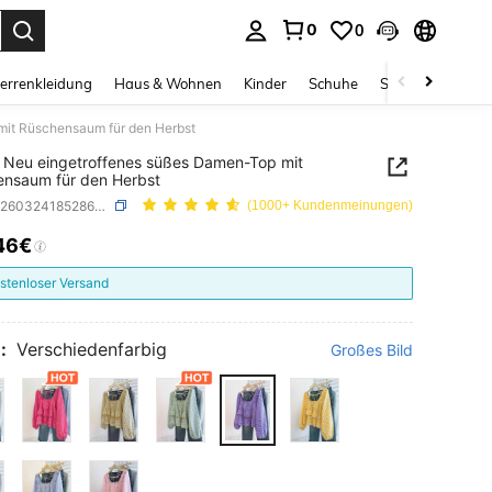
0
0
ess Enter to select.
errenkleidung
Haus & Wohnen
Kinder
Schuhe
Schmuck & Acces
mit Rüschensaum für den Herbst
 Neu eingetroffenes süßes Damen-Top mit
nsaum für den Herbst
SKU: sz260324185286925195734
(1000+ Kundenmeinungen)
46€
ICE AND AVAILABILITY
stenloser Versand
:
Verschiedenfarbig
Großes Bild