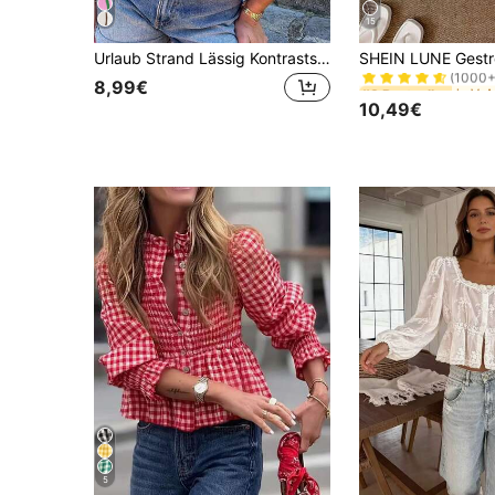
15
#3 Bestseller
Urlaub Strand Lässig Kontraststreifen Camisole Rosa Sommer, Ästhetisch
(1000+
#3 Bestseller
#3 Bestseller
8,99€
(1000+
(1000+
10,49€
#3 Bestseller
(1000+
5