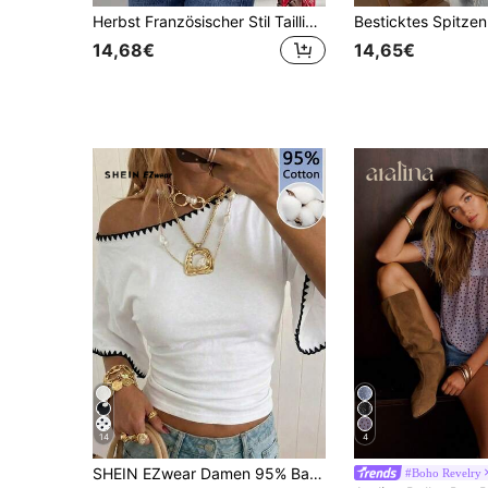
Herbst Französischer Stil Tailliertes Karo-Design Schick Jung Vielseitig Top Schulanfang Rot
14,68€
14,65€
14
4
SHEIN EZwear Damen 95% Baumwolle weiß gestrickt Fledermaus Kurzarm Crop Top mit Boho Stickerei Saum - perfekt für Western Festival, Frühlings- & Sommer Strandurlaub, Frühlingspause, Boho Tropical Island Hochzeit, Jahrestag, Brautjungfern Party, Date Night, sexy Hochzeitsgast, Bridal-Shower, Urlaub am Meer, Insel Mädchen Vintage Stil, romantische Urlaubsstimmung, Südfrankreich
#Boho Revelry