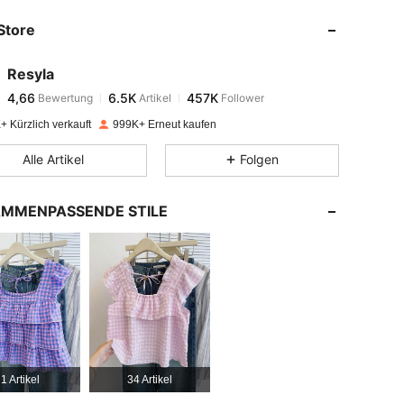
Store
4,66
6.5K
457K
Resyla
4,66
6.5K
457K
Bewertung
Artikel
Follower
l***5
bezahlt
Vor 1 Tag
+ Kürzlich verkauft
999K+ Erneut kaufen
4,66
6.5K
457K
Alle Artikel
Folgen
4,66
6.5K
457K
MMENPASSENDE STILE
4,66
6.5K
457K
4,66
6.5K
457K
4,66
6.5K
457K
1 Artikel
34 Artikel