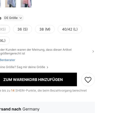
e
DE Größe
(XS)
36 (S)
38 (M)
40/42 (L)
(XL)
der Kunden waren der Meinung, dass dieser Artikel
größengerecht ist
ßenberater
eine Größe? Sag mir deine Größe
ZUM WARENKORB HINZUFÜGEN
e bis zu
14
SHEIN-Punkte, die beim Bezahlvorgang berechnet
.
rsand nach
Germany