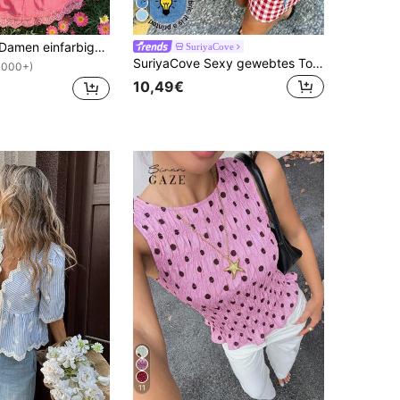
Comfortcana Damen einfarbiges Trägerhemd, modisch für den Sommer
SuriyaCove
SuriyaCove Sexy gewebtes Top aus Kunstleinen mit seitlicher Bindung, modisch, lässig, für Urlaub und Strand
1000+)
10,49€
11