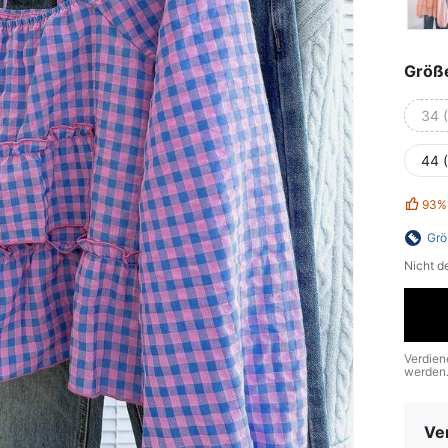
Größ
34 
44 
93%
Grö
Nicht d
Verdien
werden
Ve