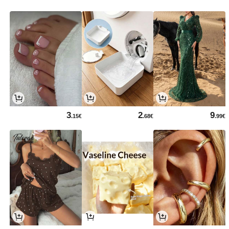
3
2
9
.15€
.68€
.99€