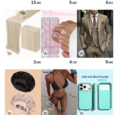
13
5
4
.36€
.62€
.81€
3
4
9
.58€
.73€
.99€