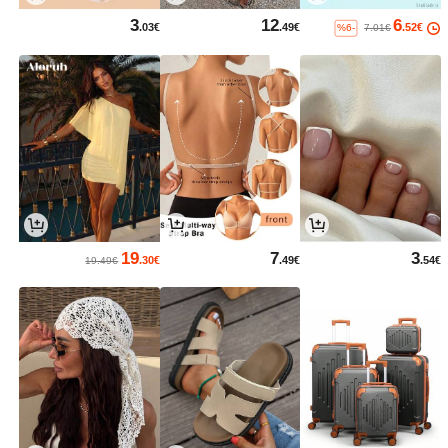
3
12
6
.03€
.49€
.52€
%6-
7.01€
19
7
3
.30€
.49€
.54€
19.49€