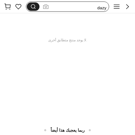
dazy
فستان اكمام طويله
بيجامات شتوية مقاس كبير
motf
.لا يوجد منتج متطابق أخرى
ربما يعجبك هذا أيضاً