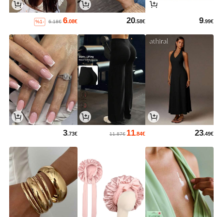
6
20
9
.08€
.58€
.99€
%1-
6.18€
3
11
23
.73€
.84€
.49€
11.87€