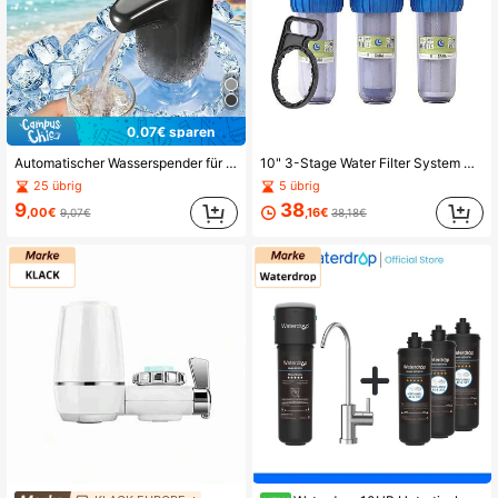
0,07€ sparen
Automatischer Wasserspender für Flaschenwasser, USB aufladbar, kabellose Wasserpumpe, zeitgesteuerte Pumpe, Batteriekapazität: 300mAh
10" 3-Stage Water Filter System Domestic Water Cistern Fountain Pump 1/2" Inch-
25 übrig
5 übrig
9
38
,00€
,16€
9,07€
38,18€