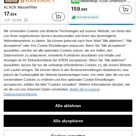
KLACK EUROPE
Waterdrop 10UB Untertisch Wasserfiltersystem mit Dediziertem Wasserhahn,11000 Gallonen Wasserfilter Trinkwasser, Chlor, Schlechten Geschmack mit 3 RF10 Ersatzwasserfilter
NEW
KLACK Wasserfilter
159
,99€
17
,82€
Schnellversand
UVP:
29,90€
Wir verwenden Cookies und ähnliche Technologien auf unserer Website, um Ihnen den
von Ihnen angeforderten Service bereitzustellen und Ihnen das bestmögliche
Webseitenerlebnis zu bieten. Sie können jederzeit nach Ihrer Wahl "Alle ablehnen", "Alle
akzeptieren" oder Ihre Cookie-Einstellungen anpassen. Wenn Sie "Alle akzeptieren"
auswählen, werden wir alle optionalen Cookies setzen, die uns helfen, den
Datenverkehr zu analysieren, erweiterte Funktionen anzubieten und Inhalte und
Anzeigen an Ihr Einkaufserlebnis bei SHEIN anzupassen. Wenn Sie "Alle ablehnen"
auswählen, lassen Sie nur die unbedingt erforderlichen Cookies zu, die unsere Website
zum Laufen bringen. Sie können diese in den Browsereinstellungen deaktivieren, was
jedoch die Funktionalität der Website beeinträchtigen kann. Um mehr über die von uns
verwendeten Cookies zu erfahren und Ihre optionalen Cookie-Einstellungen
anzupassen, wählen Sie bitte "Cookies verwalten". Weitere Informationen darüber, wie
wir die von uns erfassten Daten verarbeiten,
finden Sie in unserer
1 Stück glänzende schwarze und weiße elektrische Wasserpumpe, USB-aufladbare elektrische Wasserpumpe, Ein-Klick-Bedienung, auslaufsicher, blaues Lichtdisplay, motorgetriebene Pumpe. Geeignet für Küche zu Hause, Wohnzimmer, Party, Outdoor-Camping, praktisches Werkzeug, kleines Geschenk für Feiertage
NEW
Datenschutzerklärung.
10/20/30 Stücke Ersatz-Filterpatronen für Wasserhahn-Wasserreiniger, entfernt Chlor, Fluorid, Schwermetalle und hartes Wasser, geeignet für Küchen- und Badezimmerwasserhahn-Wasserreiniger
20 übrig
4
,85€
Alle ablehnen
8
,68€
Alle akzeptieren