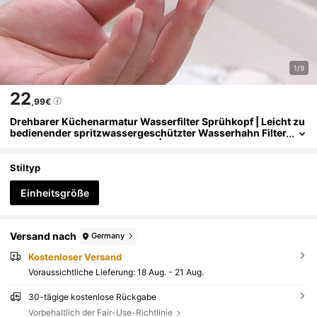
1/9
22
,99€
Drehbarer Küchenarmatur Wasserfilter Sprühkopf | Leicht zu
bedienender spritzwassergeschützter Wasserhahn Filter
aufsatz für den Hausgebrauch | Wasserhahn Wasserfilte
r Sprühkopf, Wasserfilterkaraffe
Stiltyp
Einheitsgröße
Versand nach
Germany
Kostenloser Versand
Voraussichtliche Lieferung:
18 Aug. - 21 Aug.
30-tägige kostenlose Rückgabe
Vorbehaltlich der Fair-Use-Richtlinie