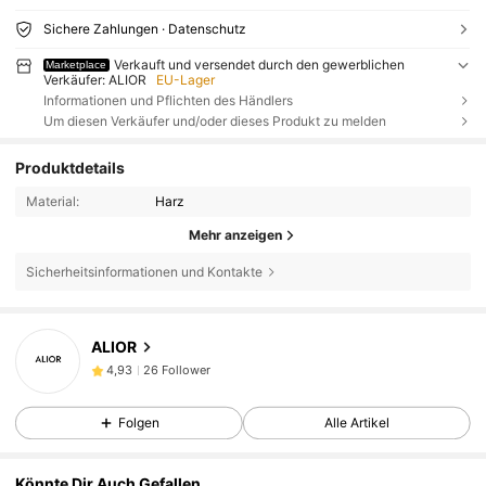
Sichere Zahlungen · Datenschutz
Verkauft und versendet durch den gewerblichen
Marketplace
Verkäufer: ALIOR
EU-Lager
Informationen und Pflichten des Händlers
Um diesen Verkäufer und/oder dieses Produkt zu melden
Produktdetails
Material:
Harz
Mehr anzeigen
Sicherheitsinformationen und Kontakte
26 Follower
4,93
26 Follower
4,93
ALIOR
26 Follower
4,93
26 Follower
4,93
Folgen
Alle Artikel
26 Follower
4,93
26 Follower
4,93
Könnte Dir Auch Gefallen