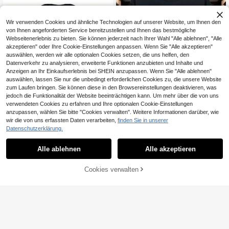
Wir verwenden Cookies und ähnliche Technologien auf unserer Website, um Ihnen den
von Ihnen angeforderten Service bereitzustellen und Ihnen das bestmögliche
Webseitenerlebnis zu bieten. Sie können jederzeit nach Ihrer Wahl "Alle ablehnen", "Alle
akzeptieren" oder Ihre Cookie-Einstellungen anpassen. Wenn Sie "Alle akzeptieren"
auswählen, werden wir alle optionalen Cookies setzen, die uns helfen, den
Datenverkehr zu analysieren, erweiterte Funktionen anzubieten und Inhalte und
Anzeigen an Ihr Einkaufserlebnis bei SHEIN anzupassen. Wenn Sie "Alle ablehnen"
auswählen, lassen Sie nur die unbedingt erforderlichen Cookies zu, die unsere Website
zum Laufen bringen. Sie können diese in den Browsereinstellungen deaktivieren, was
jedoch die Funktionalität der Website beeinträchtigen kann. Um mehr über die von uns
verwendeten Cookies zu erfahren und Ihre optionalen Cookie-Einstellungen
anzupassen, wählen Sie bitte "Cookies verwalten". Weitere Informationen darüber, wie
Choso T-Shirt Mädchen Horror Ani
wir die von uns erfassten Daten verarbeiten,
finden Sie in unserer
me Manga JJK Geschenk-Shirt Alle
11
,49€
Größen
Datenschutzerklärung.
4-5 Werktage
Frag mich nach meinem Mikropenis
Lustiges Unangebrachtes Erwachs
13
Alle ablehnen
Alle akzeptieren
,36€
enen-Humor-T-Shirt 225 Com
4-5 Werktage
ZUM WARENKORB
Cookies verwalten
JETZT EINKAUFEN
HINZUFÜGEN