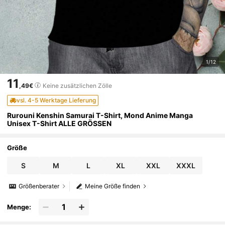
1/12
11
,49€
Keine zusätzlichen Zölle
vsl. 4-5 Werktage Lieferung
Rurouni Kenshin Samurai T-Shirt, Mond Anime Manga
Unisex T-Shirt ALLE GRÖSSEN
Größe
S
M
L
XL
XXL
XXXL
Größenberater
Meine Größe finden
Menge: