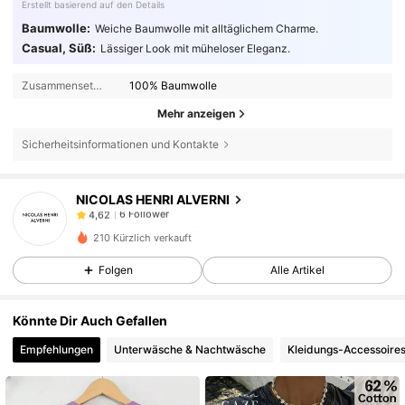
Erstellt basierend auf den Details
Baumwolle:
Weiche Baumwolle mit alltäglichem Charme.
Casual, Süß:
Lässiger Look mit müheloser Eleganz.
Zusammensetzung:
100% Baumwolle
Mehr anzeigen
Sicherheitsinformationen und Kontakte
6 Follower
4,62
NICOLAS HENRI ALVERNI
6 Follower
4,62
g***i
ist
Vor 1 Tag
gefolgt
6 Follower
4,62
210 Kürzlich verkauft
6 Follower
4,62
Folgen
Alle Artikel
6 Follower
4,62
Könnte Dir Auch Gefallen
6 Follower
4,62
Empfehlungen
Unterwäsche & Nachtwäsche
Kleidungs-Accessoire
6 Follower
4,62