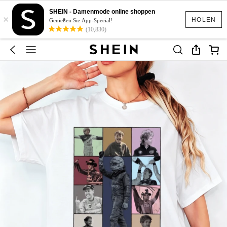
SHEIN - Damenmode online shoppen
×
HOLEN
Genießen Sie App-Special!
(10,830)