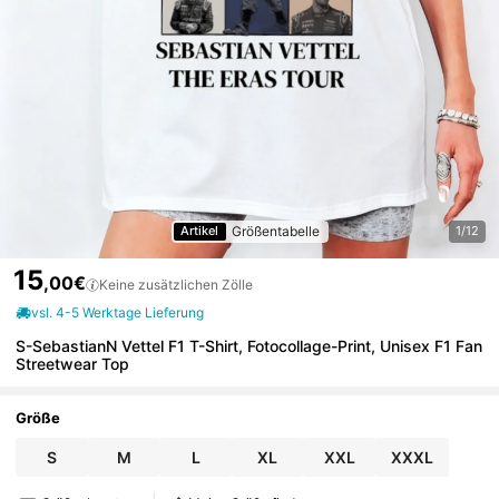
Größentabelle
Artikel
1/12
15
,00€
Keine zusätzlichen Zölle
vsl. 4-5 Werktage Lieferung
S-SebastianN Vettel F1 T-Shirt, Fotocollage-Print, Unisex F1 Fan
Streetwear Top
Größe
S
M
L
XL
XXL
XXXL