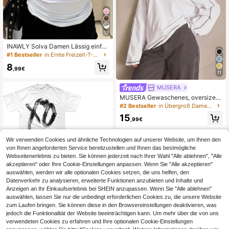
13
INAWLY Solva Damen Lässig einfar
biges minimalistisches V-Ausschnitt
#1 Bestseller
in Ernte Freizeit-T-Shirts
Kurzarm T-Shirt
8
,99€
11
MUSERA
MUSERA Gewaschenes, oversized
Langarmoberteil für den Sommer, sp
#2 Bestseller
in Übergroß Damen Oberteile
ortlich, lässig, Tag, Straßenstil, Stre
15
etwear Frühling
,99€
Wir verwenden Cookies und ähnliche Technologien auf unserer Website, um Ihnen den
von Ihnen angeforderten Service bereitzustellen und Ihnen das bestmögliche
Webseitenerlebnis zu bieten. Sie können jederzeit nach Ihrer Wahl "Alle ablehnen", "Alle
akzeptieren" oder Ihre Cookie-Einstellungen anpassen. Wenn Sie "Alle akzeptieren"
auswählen, werden wir alle optionalen Cookies setzen, die uns helfen, den
Datenverkehr zu analysieren, erweiterte Funktionen anzubieten und Inhalte und
0,21€ sparen
Anzeigen an Ihr Einkaufserlebnis bei SHEIN anzupassen. Wenn Sie "Alle ablehnen"
auswählen, lassen Sie nur die unbedingt erforderlichen Cookies zu, die unsere Website
The Weekndd After Hours Til Dawn
zum Laufen bringen. Sie können diese in den Browsereinstellungen deaktivieren, was
Tour Oversized Weißes Unisex-T-S
#4 Bestseller
in Elegant Alltags-T-Shirts
hirt, beidseitig bedruckt, großes met
jedoch die Funktionalität der Website beeinträchtigen kann. Um mehr über die von uns
15
allisches XO-Logo, Herz auf der Vor
,96€
-1%
16,17€
verwendeten Cookies zu erfahren und Ihre optionalen Cookie-Einstellungen
derseite, Tourtitel, Liste der Städte