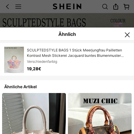
Ähnlich
SCULPTEDSTYLE BAGS 1 Stück Meerjungfrau Pailletten
Kontrast Mesh Stickerei Jacquard buntes Blumenmuster
elegante Leinen Tragetasche mit glänzenden Pünktchen,
Verschiedenfarbig
Vintage Bambusgriff, modisch für Sommer Strand Reise
19,28€
Lässig Urlaub (Blumenmuster zufällig versendet)
Ähnliche Artikel