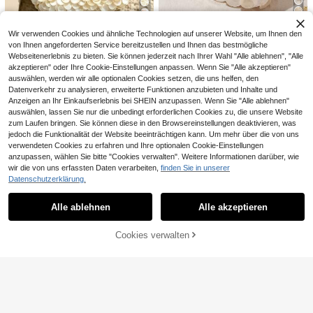
6
9
Wir verwenden Cookies und ähnliche Technologien auf unserer Website, um Ihnen den
von Ihnen angeforderten Service bereitzustellen und Ihnen das bestmögliche
0,89€ sparen
Damen Muschel-Dekor gestrickte
Webseitenerlebnis zu bieten. Sie können jederzeit nach Ihrer Wahl "Alle ablehnen", "Alle
Mini-Handtasche, Boho-Stil, geeig
#1 Bestseller
in Häkeltaschen Frauen Top-Griff-Taschen
Chaika&Kilter
akzeptieren" oder Ihre Cookie-Einstellungen anpassen. Wenn Sie "Alle akzeptieren"
net für Strandurlaub, Reisen und So
16
mmerferien, leichte Tragetasche, g
auswählen, werden wir alle optionalen Cookies setzen, die uns helfen, den
,93€
Modische gewebte Handtasche mit
eeignet für Mädchen und Damen, S
Datenverkehr zu analysieren, erweiterte Funktionen anzubieten und Inhalte und
glänzendem Pailletten-Dekor, (eins
#1 Bestseller
in Satteltasche Frauen Top-Griff-Taschen
trandutensilie
eitig paillettenbesetzt) runder Griff,
Anzeigen an Ihr Einkaufserlebnis bei SHEIN anzupassen. Wenn Sie "Alle ablehnen"
29
geeignet für Abendpartys, Urlaub, R
,93€
-2%
30,82€
auswählen, lassen Sie nur die unbedingt erforderlichen Cookies zu, die unsere Website
eisen, Einkaufen oder Bankette
zum Laufen bringen. Sie können diese in den Browsereinstellungen deaktivieren, was
7
jedoch die Funktionalität der Website beeinträchtigen kann. Um mehr über die von uns
Luxus-Zugverschluss-Handtasche
verwendeten Cookies zu erfahren und Ihre optionalen Cookie-Einstellungen
mit Buchstabenmuster, geräumig
9 übrig
anzupassen, wählen Sie bitte "Cookies verwalten". Weitere Informationen darüber, wie
wir die von uns erfassten Daten verarbeiten,
finden Sie in unserer
31
,58€
4
Datenschutzerklärung.
Ähnliche vorrätige Artikel anzeigen
Alle ansehen
TBW
Alle ablehnen
Alle akzeptieren
Damen-Stroh-Handtasche in Halb
Sorry, dieses Produkt ist ausverkauft.
mondform, bunt, vielseitig modisch,
1 übrig
mit geknotetem Einzelgriff, geeignet
12
Cookies verwalten
AUSVERKAUFT
zum Tragen unter dem Arm und für
,08€
Strandurlaub und Reisen
5
0,20€ sparen
19
Mutter-Tochter V-förmige Patchwo
rk Taschensatz - Eine modische Da
8 übrig