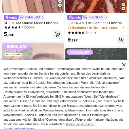
5
SHEGLAM
SHEGLAM
SHEGLAM Mauve Mood Lidschatte
SHEGLAM The Centuries Lidschatt
n-Palette Marken-Schönheit Kosm
en Palette Marken-SchöNheit Kos
(1000+)
#2 Bestseller
in Nicht verklumpend Lidschattenpaletten
etik Make-up für Frauen und Mädc
metik Make-Up FüR Frauen Und M
(1000+)
5
hen
äDchen
,78€
9
,38€
Wir verwenden Cookies und ähnliche Technologien auf unserer Website, um Ihnen den
von Ihnen angeforderten Service bereitzustellen und Ihnen das bestmögliche
Webseitenerlebnis zu bieten. Sie können jederzeit nach Ihrer Wahl "Alle ablehnen", "Alle
akzeptieren" oder Ihre Cookie-Einstellungen anpassen. Wenn Sie "Alle akzeptieren"
auswählen, werden wir alle optionalen Cookies setzen, die uns helfen, den
Datenverkehr zu analysieren, erweiterte Funktionen anzubieten und Inhalte und
Anzeigen an Ihr Einkaufserlebnis bei SHEIN anzupassen. Wenn Sie "Alle ablehnen"
auswählen, lassen Sie nur die unbedingt erforderlichen Cookies zu, die unsere Website
zum Laufen bringen. Sie können diese in den Browsereinstellungen deaktivieren, was
jedoch die Funktionalität der Website beeinträchtigen kann. Um mehr über die von uns
verwendeten Cookies zu erfahren und Ihre optionalen Cookie-Einstellungen
anzupassen, wählen Sie bitte "Cookies verwalten". Weitere Informationen darüber, wie
6
wir die von uns erfassten Daten verarbeiten,
finden Sie in unserer
Datenschutzerklärung.