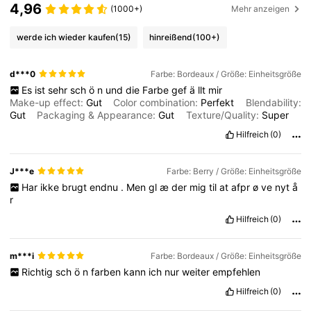
4,96
(1000+)
Mehr anzeigen
werde ich wieder kaufen
(15)
hinreißend
(100+)
d***0
Farbe: Bordeaux / Größe: Einheitsgröße
Es
ist
sehr
sch
ö
n
und
die
Farbe
gef
ä
llt
mir
Make-up effect:
Gut
Color combination:
Perfekt
Blendability:
Gut
Packaging & Appearance:
Gut
Texture/Quality:
Super
Hilfreich
(0)
J***e
Farbe: Berry / Größe: Einheitsgröße
Har
ikke
brugt
endnu
.
Men
gl
æ
der
mig
til
at
afpr
ø
ve
nyt
å
r
Hilfreich
(0)
m***i
Farbe: Bordeaux / Größe: Einheitsgröße
Richtig
sch
ö
n
farben
kann
ich
nur
weiter
empfehlen
Hilfreich
(0)