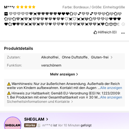
M***r
Farbe: Bordeaux / Größe: Einheitsgröße
💛💛💛💛💛🧡💓🧡🧡🧡🧡🧡❤️❤️❤️💞🩷💕💚💚💕💚💚🩵💞🩵💞🩵
💞🩵💞💙💓💙💓💜🤎🤎💗🤎💗🤎💗🤍💓🤍💓💓🩶💞💚💚💚🩷❤️❤️❤️
❤️💞❤️🧡💙💓💓💙💓💙💜💗💜💜💗💜💜💜💓💙💓💙💙💓🧡💞😍😍😍
😍😍😍🌺🌺🌷🌺🌷🌺🌺🌷🌺🌷🌺🌷🌺🌷🌺🌷🌺🌷🌺🌺🌺🌷🌺🌷🌺🌷
Hilfreich
(0)
🌺🌷🌺🌷🌺🌷🌺🌺🌷🌺🌷🌺🌺🌺🌷🌺🌷🌺🌷🌺🌷🌺🌷🌺🌷🌺🌺🌷🌺
🌷🌺🌺🌺🌷🌺🌷🌺🌺🌷🌺
Produktdetails
Zutaten:
Alkoholfrei、Ohne Duftstoffe、Gluten-frei
Funktion:
verschönern
Mehr anzeigen
Warnhinweis: Nur zur äußerlichen Anwendung. Außerhalb der Reich
weite von Kindern aufbewahren. Kontakt mit den Augen vermeiden. Nic
...
Alle anzeigen
ht auf verletzter oder gereizter Haut anwenden. Bei Hautreizungen die
Hinweis zur Haltbarkeit: Gemäß EU-Verordnung (EG) Nr. 1223/2009:
Anwendung abbrechen.
1. Bei Produkten mit einer Gesamthaltbarkeit von ≤ 30 Monaten: Das Ve
...
Alle anzeigen
rfallsdatum wird auf der Verpackung durch ein Sanduhrsymbol ⌛ + Datu
Sicherheitsinformationen und Kontakte
m oder auf Deutsch durch „Mindestens haltbar bis“ oder „Mindestens ha
ltbar bis Ende“ + Datum angegeben; 2. Bei Produkten mit einer Gesamth
4.7M Follower
altbarkeit von > 30 Monaten: Die Kennzeichnung erfolgt mit einem Sym
4,91
bol für ein offenes Glas + M, wobei M für Monate steht. Hinweis: Produk
SHEGLAM
te in Einwegverpackungen, nicht zu öffnende Waren und andere spezifi
m***d
ist
Vor 10 Minuten
gefolgt
zierte Artikel sind von der Kennzeichnungspflicht ausgenommen. Bitte
m***p
ist am Durchsuchen