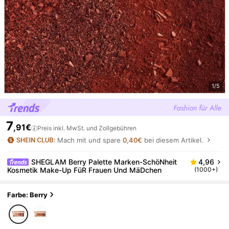
1/5
7
,91€
Preis inkl. MwSt. und Zollgebühren
Mach mit und spare
0,40€
bei diesem Artikel.
SHEGLAM Berry Palette Marken-SchöNheit
4,96
Kosmetik Make-Up FüR Frauen Und MäDchen
(1000+)
Farbe: Berry