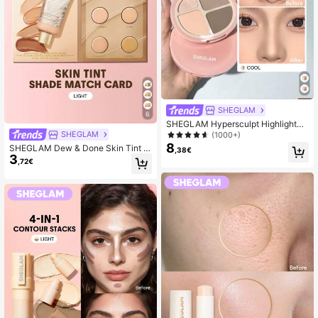
SHEGLAM
6
SHEGLAM Hypersculpt Highlighter
- und Konturpalette-Cool, Mehrzwe
SHEGLAM
(1000+)
ck-Matte-Palette für Highlighter, Ro
8
SHEGLAM Dew & Done Skin Tint w
,38€
uge, Kontur, Lidschatten und Modell
3
ith SPF20 Sample-Light Marken-S
,72€
ierpuder Marken-Schönheit Kosmet
chönheit Kosmetik Make-up für Fra
ik Make-up für Frauen und Mädche
uen und Mädchen
n