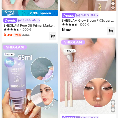
2,33€ sparen
SHEGLAM
SHEGLAM Glow Bloom FlüSsiger Hi
SHEGLAM
ghlighter-Vanilla Frost Marken-Sch
(1000+)
SHEGLAM Pore Off Primer Marken-
öNheit Kosmetik Make-Up FüR Fra
6
Schönheit Kosmetik Make-up für Fr
(1000+)
,78€
uen Und MäDchen
auen und Mädchen
5
,45€
-29%
7,78€
SHEGLAM