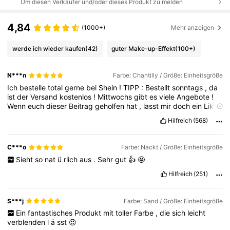
Um diesen Verkäufer und/oder dieses Produkt zu melden
4,84
(1000+)
Mehr anzeigen
werde ich wieder kaufen
(42)
guter Make-up-Effekt
(100+)
N***n
Farbe: Chantilly / Größe: Einheitsgröße
Ich
bestelle
total
gerne
bei
Shein
!
TIPP
:
Bestellt
sonntags
,
da
ist
der
Versand
kostenlos
!
Mittwochs
gibt
es
viele
Angebote
!
Wenn
euch
dieser
Beitrag
geholfen
hat
,
lasst
mir
doch
ein
Like
da
👍🏼!
Lasst
uns
gegenseitig
unterst
ü
tzen
!
💕💕💕💕💕💕
Hilfreich
(568)
C***o
Farbe: Nackt / Größe: Einheitsgröße
Sieht
so
nat
ü
rlich
aus
.
Sehr
gut
👍
🤩
Hilfreich
(251)
S***j
Farbe: Sand / Größe: Einheitsgröße
Ein
fantastisches
Produkt
mit
toller
Farbe
,
die
sich
leicht
verblenden
l
ä
sst
😍