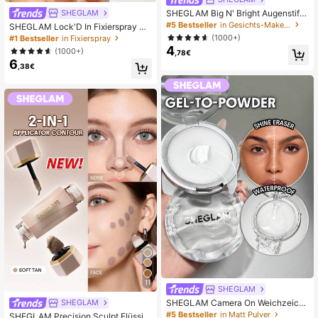
SHEGLAM Big N' Bright Augenstift-
SHEGLAM
Frost Marken-SchöNheit Kosmetik
#5 Bestseller
in Gesichts-Make-up
SHEGLAM Lock'D In Fixierspray M
Make-Up FüR Frauen Und MäDche
arken-SchöNheit Kosmetik Make-
(1000+)
#1 Bestseller
in Fixierspray
n
Up FüR Frauen Und MäDchen
4
(1000+)
,78€
6
,38€
11
SHEGLAM
SHEGLAM Camera On Weichzeich
SHEGLAM
nender Fixierpuder-Balm Marken-S
#5 Bestseller
in Matt Pulver
SHEGLAM Precision Sculpt Flüssig