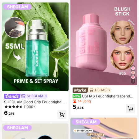
5
USHAS
USHAS Feuchtigkeitsspenden
SHEGLAM
NEW
der Rouge Stick, Multifunktions Rou
14 übrig
SHEGLAM Good Grip Feuchtigkeits
ge Creme, 8 Farben erhältlich, erze
5
spendendes Primer & Fixier-Spray
(1000+)
,84€
ugt einen natürlichen strahlenden
Marken-Schönheit Kosmetik Make
6
Make-up-freien Look, wasserfest &
,27€
-up für Frauen und Mädchen
langanhaltend, geeignet für täglich
es, Party- und Date-Make-up