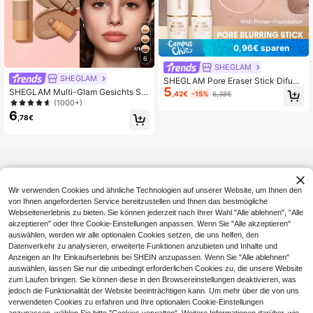
0,96€ sparen
6
SHEGLAM
SHEGLAM
SHEGLAM Pore Eraser Stick Difumi
5
nador Marken-SchöNheit Kosmetik
SHEGLAM Multi-Glam Gesichts Stif
,42€
-15%
6,38€
Make-Up FüR Frauen Und MäDche
t-Light Marken-SchöNheit Kosmeti
(1000+)
n
k Make-Up FüR Frauen Und MäDc
6
,78€
hen
Wir verwenden Cookies und ähnliche Technologien auf unserer Website, um Ihnen den
von Ihnen angeforderten Service bereitzustellen und Ihnen das bestmögliche
Webseitenerlebnis zu bieten. Sie können jederzeit nach Ihrer Wahl "Alle ablehnen", "Alle
akzeptieren" oder Ihre Cookie-Einstellungen anpassen. Wenn Sie "Alle akzeptieren"
auswählen, werden wir alle optionalen Cookies setzen, die uns helfen, den
Datenverkehr zu analysieren, erweiterte Funktionen anzubieten und Inhalte und
Anzeigen an Ihr Einkaufserlebnis bei SHEIN anzupassen. Wenn Sie "Alle ablehnen"
auswählen, lassen Sie nur die unbedingt erforderlichen Cookies zu, die unsere Website
zum Laufen bringen. Sie können diese in den Browsereinstellungen deaktivieren, was
jedoch die Funktionalität der Website beeinträchtigen kann. Um mehr über die von uns
verwendeten Cookies zu erfahren und Ihre optionalen Cookie-Einstellungen