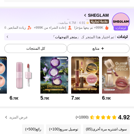
"يُفضل استخدامه قبل" أو "يُفضل استخدامه قبل نهاية" + التاريخ؛ 2. بالنسبة للمنتجا
4.7M متابعون
4.91
ت التي تزيد مدة صلاحيتها الإجمالية عن 30 شهرًا: يُشار إلى تاريخ انتهاء الصلاحية بر
مز البرطمان المفتوح + M، حيث يُمثل M عدد الأشهر. ملاحظة: تُستثنى منتجات التغ
ليف ذات الاستخدام الواحد، والسلع غير القابلة للفتح، وغيرها من العناصر المحددة م
SHEGLAM
ن وضع علامة PAO الإلزامية. يُرجى الرجوع حصريًا إلى العلامات المطبوعة على عبو
4.7M متابعون
4.91
ة المنتج؛ والتوقف عن الاستخدام فورًا في حالة حدوث أي تلف.
999K+ تم بيعها مؤخرًا
إعادة الشراء من 999K+
زيادة المتابعين 16%
تم اختيار هذا المتجر كـ
「متجر التوجهات」
4.7M متابعون
4.91
متابع
كل المنتجات
4.7M متابعون
4.91
4.7M متابعون
4.91
6
5
7
6
.78€
.78€
.38€
.78€
4.7M متابعون
4.91
4.92
(1000+)
عرض المزيد
4.7M متابعون
4.91
سوف اشتريه مرة أخرى
(85)
توصيل سريع
(100+)
رائع
(500+)