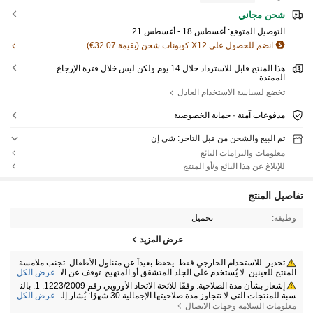
شحن مجاني
التوصيل المتوقع:
أغسطس 18 - أغسطس 21
انضم للحصول على X12 كوبونات شحن (بقيمة 32.07€)
هذا المنتج قابل للاسترداد خلال 14 يوم ولكن ليس خلال فترة الإرجاع
الممتدة
تخضع لسياسة الاستخدام العادل
مدفوعات آمنة · حماية الخصوصية
تم البيع والشحن من قبل التاجر: شي إن
معلومات والتزامات البائع
للإبلاغ عن هذا البائع و/أو المنتج
تفاصيل المنتج
وظيفة:
تجميل
عرض المزيد
تحذير: للاستخدام الخارجي فقط. يحفظ بعيداً عن متناول الأطفال. تجنب ملامسة
...
المنتج للعينين. لا يُستخدم على الجلد المتشقق أو المتهيج. توقف عن الاستخدام في
عرض الكل
حال حدوث تهيج.
إشعار بشأن مدة الصلاحية: وفقًا للائحة الاتحاد الأوروبي رقم 1223/2009: 1. بالن
...
سبة للمنتجات التي لا تتجاوز مدة صلاحيتها الإجمالية 30 شهرًا: يُشار إلى تاريخ انتها
عرض الكل
ء الصلاحية برمز الساعة الرملية ⌛ + التاريخ على العبوة، أو باللغة الإنجليزية، بعبارة
معلومات السلامة وجهات الاتصال