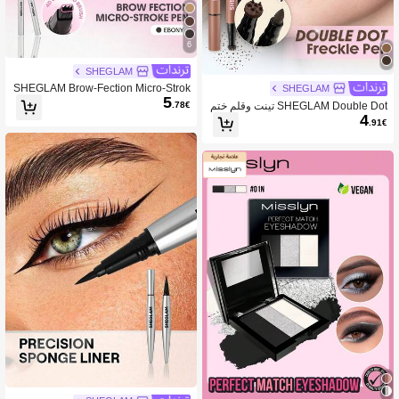
6
SHEGLAM
SHEGLAM Brow-Fection Micro-Strok
SHEGLAM
5
e قلم حواجب سائل-11 Ebony ماركة تج
SHEGLAM Double Dot تينت وقلم ختم
.78€
ميل ومكياج للنساء والفتيات
4
النمش-Dark Chocolate ماركة تجميل و
.91€
مكياج للنساء والفتيات