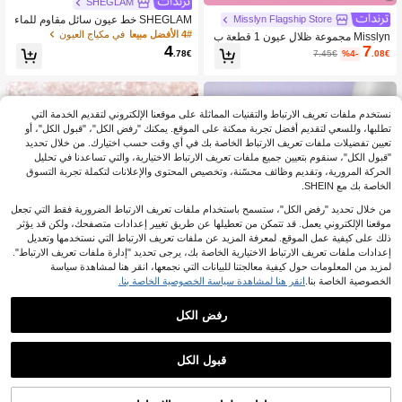
SHEGLAM
SHEGLAM خط عيون سائل مقاوم للماء
Misslyn Flagship Store
بدون انقطاع، قلم تحديد عيون أسود ماط
4# الأفضل مبيعا
في مكياج العيون
Misslyn مجموعة ظلال عيون 1 قطعة ب
عالي الصبغة، سريع الجفاف، رأس فرشا
4
7
- 3 ألوان متناسقة تماماً: عالية الصبغة، م
.78€
7.45€
%4-
.08€
ة دقيقة مقاوم للماء والعرق، سهل الاست
طفية ولامعة براقة. قوام متعدد الأبعاد، ناع
خدام لمكياج العيون. علامة تجارية جمالية
م عند التطبيق وسهل الدمج. مثالية لموض
للنساء والفتيات، مثالي للخريف والشتاء،
ة الشتاء Y2K، ضرورية لعيد الحب أو رأ
مناسب لموضة Y2K، جاهز للحفلات والهد
س السنة
ايا في عيد الميلاد والمناسبات
نستخدم ملفات تعريف الارتباط والتقنيات المماثلة على موقعنا الإلكتروني لتقديم الخدمة التي
تطلبها، وللسعي لتقديم أفضل تجربة ممكنة على الموقع. يمكنك "رفض الكل"، "قبول الكل"، أو
تعيين تفضيلات ملفات تعريف الارتباط الخاصة بك في أي وقت حسب اختيارك. من خلال تحديد
"قبول الكل"، سنقوم بتعيين جميع ملفات تعريف الارتباط الاختيارية، والتي تساعدنا في تحليل
الحركة المرورية، وتقديم وظائف محسّنة، وتخصيص المحتوى والإعلانات لتكملة تجربة التسوق
الخاصة بك مع SHEIN.
من خلال تحديد "رفض الكل"، ستسمح باستخدام ملفات تعريف الارتباط الضرورية فقط التي تجعل
موقعنا الإلكتروني يعمل. قد تتمكن من تعطيلها عن طريق تغيير إعدادات متصفحك، ولكن قد يؤثر
ذلك على كيفية عمل الموقع. لمعرفة المزيد عن ملفات تعريف الارتباط التي نستخدمها وتعديل
إعدادات ملفات تعريف الارتباط الاختيارية الخاصة بك، يرجى تحديد "إدارة ملفات تعريف الارتباط".
لمزيد من المعلومات حول كيفية معالجتنا للبيانات التي نجمعها، انقر هنا لمشاهدة سياسة
الخصوصية الخاصة بنا.
انقر هنا لمشاهدة سياسة الخصوصية الخاصة بنا.
رفض الكل
5
SHEGLAM
SHEGLAM
قبول الكل
SHEGLAM Smoke Clouds Kohl كحل
SHEGLAM Prismalight Baked Gelee
9
4
للعيون-Jet Set محدد كحل ماركة تجميل
ثنائي ظلال العيون-01 Quartz Rising ما
.38€
.06€
ومكياج للنساء والفتيات
ركة تجميل ومكياج للنساء والفتيات