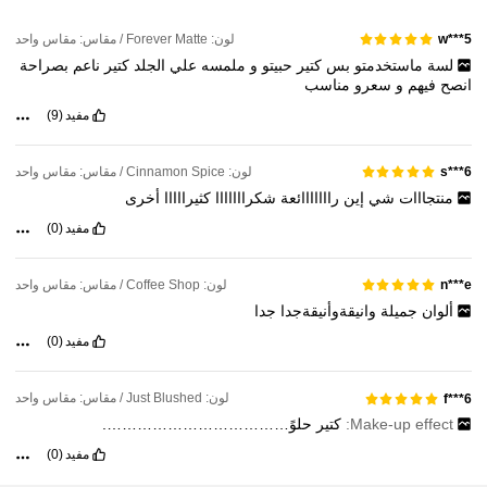
4.7M متابعون
4.91
لون: Forever Matte / مقاس: مقاس واحد
w***5
لسة
ماستخدمتو
بس
كتير
حبيتو
و
ملمسه
علي
الجلد
كتير
ناعم
بصراحة
انصح
فيهم
و
سعرو
مناسب
4.7M متابعون
4.91
مفيد
(9)
لون: Cinnamon Spice / مقاس: مقاس واحد
s***6
4.7M متابعون
4.91
منتجااات
شي
إين
رااااااائعة
شكرااااااا
كثيرااااا
أخرى
مفيد
(0)
4.7M متابعون
4.91
لون: Coffee Shop / مقاس: مقاس واحد
n***e
ألوان
جميلة
وانيقةوأنيقةجدا
جدا
مفيد
(0)
لون: Just Blushed / مقاس: مقاس واحد
f***6
Make-up effect:
كتير
حلوً……………………………….
مفيد
(0)