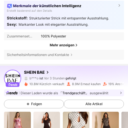
Merkmale der künstlichen Intelligenz
Erstellt basierend auf den Details
Strickstoff:
Strukturierter Strick mit entspannter Ausstrahlung.
Sexy:
Markanter Look mit eleganter Ausstrahlung.
Zusammensetzung:
100% Polyester
Mehr anzeigen
Sicherheitsinformationen und Kontakte
2.7M Follower
4,83
SHEIN BAE
b***o
ist
Vor 3 Stunden
gefolgt
d***8
ist am Durchsuchen
10.8M Kürzlich verkauft
8.9M Erneut kaufen
19% Anstieg 
2.7M Follower
4,83
Dieser Laden wurde als
「Trendgeschäft」
ausgewählt
Folgen
Alle Artikel
2.7M Follower
4,83
2.7M Follower
4,83