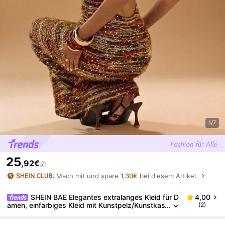
1/7
25
,92€
Mach mit und spare
1,30€
bei diesem Artikel.
SHEIN BAE Elegantes extralanges Kleid für D
4,00
amen, einfarbiges Kleid mit Kunstpelz/Kunstkas
(2)
chmir-Pailletten, rückenfreies Design, für Herbs
t/Winter