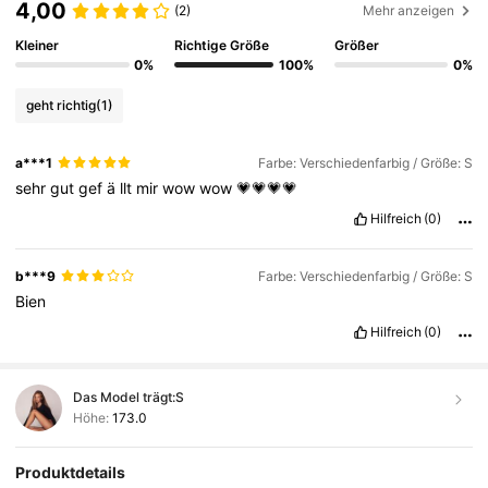
4,00
(2)
Mehr anzeigen
Kleiner
Richtige Größe
Größer
0%
100%
0%
geht richtig
(1)
a***1
Farbe: Verschiedenfarbig / Größe: S
sehr
gut
gef
ä
llt
mir
wow
wow
💗💗💗💗
Hilfreich
(0)
b***9
Farbe: Verschiedenfarbig / Größe: S
Bien
Hilfreich
(0)
Das Model trägt:
S
Höhe:
173.0
Produktdetails