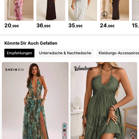
2.7M Follower
4,83
20
36
35
24
15
,99€
,99€
,99€
,99€
2.7M Follower
4,83
Könnte Dir Auch Gefallen
Empfehlungen
Unterwäsche & Nachtwäsche
Kleidungs-Accessoire
2.7M Follower
4,83
2.7M Follower
4,83
2.7M Follower
4,83
2.7M Follower
4,83
7