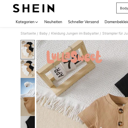
Body
Use up 
Kategorien
Neuheiten
Schneller Versand
Damenbeklei
Startseite
Baby
Kleidung Jungen im Babyalter
Strampler für J
/
/
/