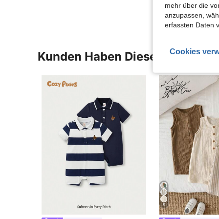
mehr über die vo
anzupassen, wähle
erfassten Daten 
Cookies verw
Kunden Haben Diese Artikel A
5