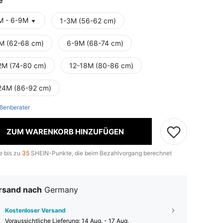
e
M - 6-9M
1-3M (56-62 cm)
M (62-68 cm)
6-9M (68-74 cm)
2M (74-80 cm)
12-18M (80-86 cm)
24M (86-92 cm)
ßenberater
ZUM WARENKORB HINZUFÜGEN
e bis zu
35
SHEIN-Punkte, die beim Bezahlvorgang berechnet
.
rsand nach
Germany
Kostenloser Versand
Voraussichtliche Lieferung:
14 Aug. - 17 Aug.