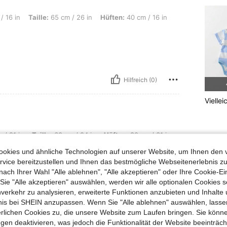
lle: 65 cm / 26 in, Hüften: 40 cm / 16 in, Farbe: Verschiedenfarbig, Größe: 18-24M
/ 16 in
Taille:
65 cm / 26 in
Hüften:
40 cm / 16 in
Hilfreich (0)
Viellei
ille: 60 cm / 24 in, Hüften: 80 cm / 31 in, Farbe: Verschiedenfarbig, Größe: 12-18M
 / 21 in
Taille:
60 cm / 24 in
Hüften:
80 cm / 31 in
okies und ähnliche Technologien auf unserer Website, um Ihnen den 
vice bereitzustellen und Ihnen das bestmögliche Webseitenerlebnis zu
nach Ihrer Wahl "Alle ablehnen", "Alle akzeptieren" oder Ihre Cookie-Ei
e "Alle akzeptieren" auswählen, werden wir alle optionalen Cookies s
nverkehr zu analysieren, erweiterte Funktionen anzubieten und Inhalte
Hilfreich (0)
bnis bei SHEIN anzupassen. Wenn Sie "Alle ablehnen" auswählen, lassen
erlichen Cookies zu, die unsere Website zum Laufen bringen. Sie könne
gen deaktivieren, was jedoch die Funktionalität der Website beeinträc
en Ansehen