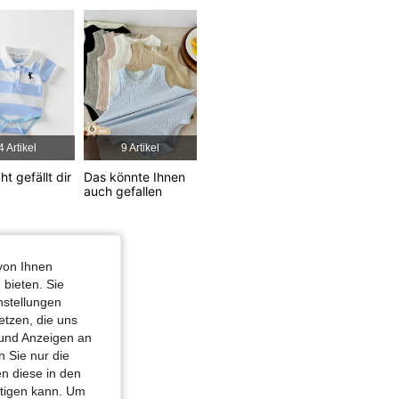
4,89
2.5K
225K
4 Artikel
9 Artikel
cht gefällt dir
Das könnte Ihnen
auch gefallen
von Ihnen
 bieten. Sie
nstellungen
etzen, die uns
 und Anzeigen an
 Sie nur die
n diese in den
htigen kann. Um