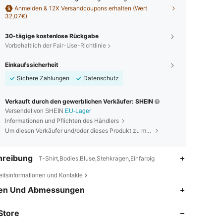
Anmelden & 12X Versandcoupons erhalten (Wert
32,07€)
30-tägige kostenlose Rückgabe
Vorbehaltlich der Fair-Use-Richtlinie
Einkaufssicherheit
Sichere Zahlungen
Datenschutz
Verkauft durch den gewerblichen Verkäufer: SHEIN
Versendet von SHEIN
EU-Lager
Informationen und Pflichten des Händlers
Um diesen Verkäufer und/oder dieses Produkt zu melden
hreibung
T-Shirt,Bodies,Bluse,Stehkragen,Einfarbig
eitsinformationen und Kontakte
4,89
2.5K
225K
en Und Abmessungen
Store
4,89
2.5K
225K