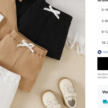
Größ
0-1
3-6
9-1
18-
Grö
Verdien
werden
Ve