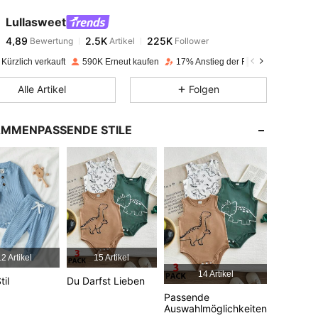
Lullasweet
4,89
2.5K
225K
Bewertung
Artikel
Follower
e***1
bezahlt
Vor 1 Tag
Kürzlich verkauft
590K Erneut kaufen
17% Anstieg der Follower
4,89
2.5K
225K
Alle Artikel
Folgen
4,89
2.5K
225K
MMENPASSENDE STILE
4,89
2.5K
225K
4,89
2.5K
225K
4,89
2.5K
225K
2 Artikel
15 Artikel
14 Artikel
til
Du Darfst Lieben
4,89
2.5K
225K
Passende
Auswahlmöglichkeiten