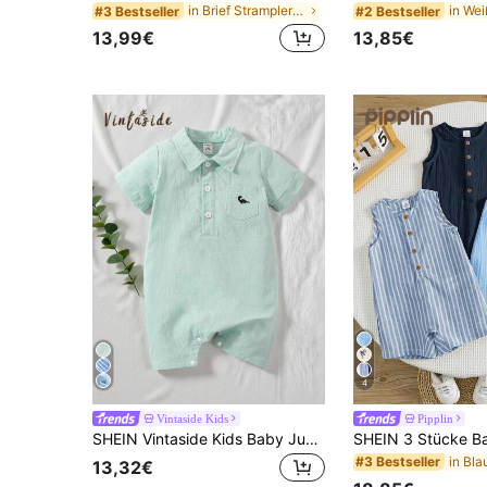
in Brief Strampler für Babyjungen
#3 Bestseller
#2 Bestseller
13,99€
13,85€
4
Vintaside Kids
Pipplin
SHEIN Vintaside Kids Baby Jungen Strampler mit Dinosaurier Stickerei, Knöpfen und halber Knopfleiste
#3 Bestseller
13,32€