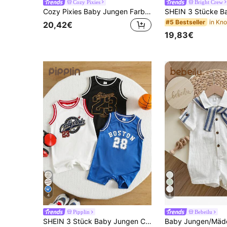
Cozy Pixies
Bright Crew
Cozy Pixies Baby Jungen Farbblock flach gestrickter Kragen Kurzarm-Romper-Set
#5 Bestseller
20,42€
19,83€
4
6
Pipplin
Bebeilu
SHEIN 3 Stück Baby Jungen Casual Sport Ärmellos Romper mit Buchstaben Muster, Farbblöcke, Basic Multipack, Sommer Romper Shorts