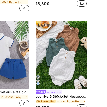
in Weiß Baby-Strampelanzug für Jungen
18,80€
Baby Jungen Set aus einfarbigem Hemd mit Druckknöpfen und Shorts, 2-teilig, minimalistisch
Loomiva
Loomiva 3 Stück/Set Neugeborenen Baby Jungen süße einfarbige Krepp Ärmellos Body Grundausstattung, Sommer
in Tasche Baby-Bodys für Jungen
in Lose Baby-Bodys für Jungen
#6 Bestseller