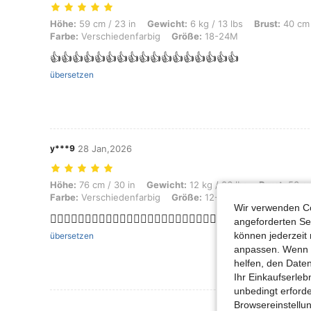
Höhe: 59 cm / 23 in, Gewicht: 6 kg / 13 lbs, Brust: 40 cm / 16 in, Tai
Höhe:
59 cm / 23 in
Gewicht:
6 kg / 13 lbs
Brust:
40 cm 
Farbe:
Verschiedenfarbig
Größe:
18-24M
👍👍👍👍👍👍👍👍👍👍👍👍👍👍👍👍👍
übersetzen
y***9
28 Jan,2026
Höhe: 76 cm / 30 in, Gewicht: 12 kg / 26 lbs, Brust: 53 cm / 21 in, Ta
Höhe:
76 cm / 30 in
Gewicht:
12 kg / 26 lbs
Brust:
53 cm
Farbe:
Verschiedenfarbig
Größe:
12-18M
Wir verwenden Co
👍🏽👍🏽👍🏽👍🏽👍🏽👍🏽👍🏽👍🏽👍🏽👍🏽👍🏽👍🏽👍🏽
angeforderten Ser
können jederzeit 
übersetzen
anpassen. Wenn Si
helfen, den Date
Ihr Einkaufserle
unbedingt erford
Browsereinstellun
Mehr Bewertung