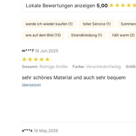
Lokale Bewertungen anzeigen
5,00
werde ich wieder kaufen (1)
toller Service (1)
Sommerou
wie auf dem Bild (15)
Strandkleidung (1)
hält warm (2)
m***7
16 Jun,2025
Gesamt: Richtige Größe, Farbe: Verschiedenfarbig, Größe: 12-18M
Gesamt:
Richtige Größe
Farbe:
Verschiedenfarbig
Größ
sehr schönes Material und auch sehr bequem
übersetzen
a***s
16 May,2026