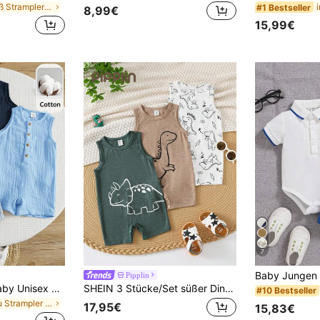
in Weiß Strampler für Babyjungen
#1 Bestseller
8,99€
15,99€
7
Pipplin
SHEIN 3 Stücke Baby Unisex Lässig gestreifter ärmelloser Romper & Lätzchen-Shorts Set, geeignet für Ausflüge und Urlaub
SHEIN 3 Stücke/Set süßer Dinosaurier Muster ärmelloser Romper & Shorts Set, unisex Baby Jungen/Mädchen Frühling/Sommer Kleidung
#10 Bestseller
in Blau Strampler für Babyjungen
17,95€
15,83€