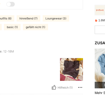
tfits (6)
hinreißend (7)
Loungewear (3)
1.6M 
basic (1)
gefällt nicht (1)
ZUSA
e:
12-18M
1
Hilfreich (1)
Mehr S