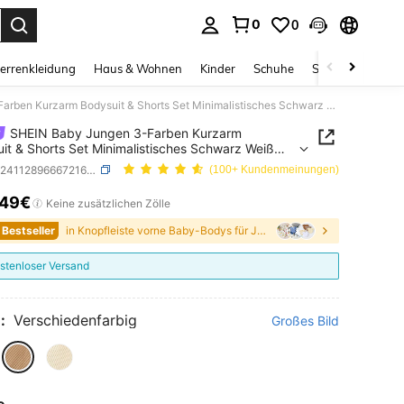
0
0
ess Enter to select.
errenkleidung
Haus & Wohnen
Kinder
Schuhe
Schmuck & Acces
SHEIN Baby Jungen 3-Farben Kurzarm Bodysuit & Shorts Set Minimalistisches Schwarz Weiß Khaki Baumwolle Rippen Sommer Lässig Urlaub Outfit Lockerer Schnitt Frühling
SHEIN Baby Jungen 3-Farben Kurzarm
it & Shorts Set Minimalistisches Schwarz Weiß
Baumwolle Rippen Sommer Lässig Urlaub Outfit
SKU: sa2411289666721625
(100+ Kundenmeinungen)
er Schnitt Frühling
,49€
ICE AND AVAILABILITY
Keine zusätzlichen Zölle
 Bestseller
in Knopfleiste vorne Baby-Bodys für Jungen
stenloser Versand
:
Verschiedenfarbig
Großes Bild