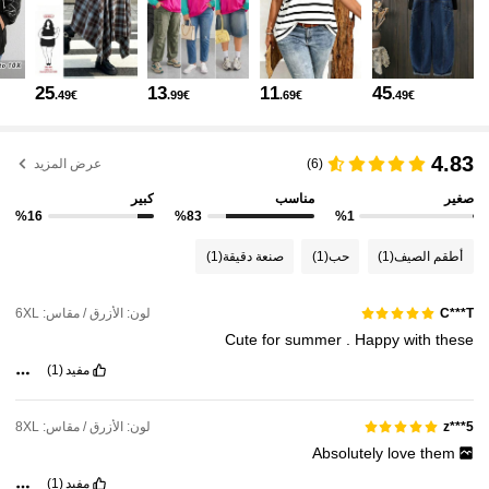
513K متابعون
4.81
25
13
11
45
.49€
.99€
.69€
.49€
513K متابعون
4.81
4.83
(6)
عرض المزيد
صغير
مناسب
كبير
513K متابعون
4.81
%16
%83
%1
أطقم الصيف
(1)
حب
(1)
صنعة دقيقة
(1)
513K متابعون
4.81
لون: الأزرق / مقاس: 6XL
C***T
Cute
for
summer
.
Happy
with
these
513K متابعون
4.81
مفيد
(1)
513K متابعون
4.81
لون: الأزرق / مقاس: 8XL
z***5
Absolutely
love
them
مفيد
(1)