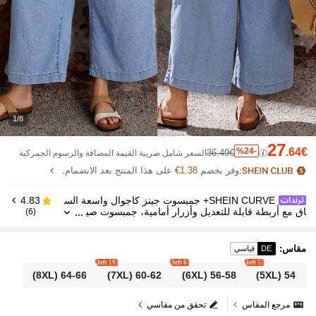
1/8
27
%24-
.64€
36.49€
السعر شامل ضريبة القيمة المضافة والرسوم الجمركية
وفر بخصم
1.38€
على هذا المنتج بعد الانضمام.
SHEIN CURVE+ جمبسوت جينز كاجوال واسعة الس
4.83
اق مع أربطة قابلة للتعديل وأزرار أمامية، جمبسوت صي
(6)
فية متعددة الاستخدامات للاستخدام اليومي والحفلات وال
خريف والعطلات والتخرج والحفلات والزفاف والأعمال الرسم
ية والشاطئ والعيد
مقاس
:
DE
قياسي
19 left
6 left
5 left
(8XL)
64-66
(7XL)
60-62
(6XL)
56-58
(5XL)
54
مرجع المقاس
تحقق من مقاسي