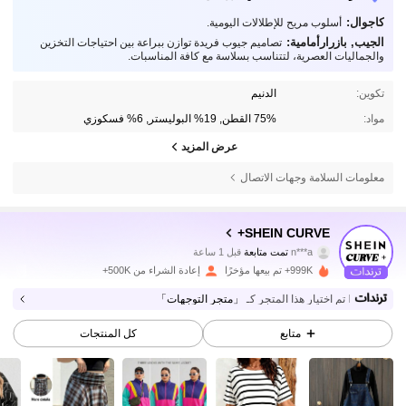
كاجوال:
أسلوب مريح للإطلالات اليومية.
الجيب, بازرارأمامية:
تصاميم جيوب فريدة توازن ببراعة بين احتياجات التخزين
والجماليات العصرية، لتتناسب بسلاسة مع كافة المناسبات.
تكوين:
الدنيم
مواد:
75% القطن, 19% البوليستر, 6% فسكوزي
عرض المزيد
معلومات السلامة وجهات الاتصال
513K متابعون
4.81
SHEIN CURVE+
n***a
تمت متابعة
قبل 1 ساعة
m***3
تتصفح
513K متابعون
4.81
999K+ تم بيعها مؤخرًا
إعادة الشراء من 500K+
تم اختيار هذا المتجر كـ
「متجر التوجهات」
513K متابعون
4.81
متابع
كل المنتجات
513K متابعون
4.81