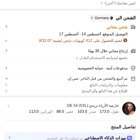
ليس مقاسك؟ أخبرنا
الشحن الي
Germany
شحن مجاني
التوصيل المتوقع:
أغسطس 14 - أغسطس 17
انضم للحصول على X12 كوبونات شحن (بقيمة 32.07€)
إرجاع مجاني خلال 30 يومًا
تخضع لسياسة الاستخدام العادل
مدفوعات آمنة · حماية الخصوصية
تم البيع والشحن من قبل التاجر: شي إن
معلومات والتزامات البائع
للإبلاغ عن هذا البائع و/أو المنتج
عارضة الأزياء ترتدي:
DE 54 (5XL)
طول:
173.0
صدر:
103.0
خصر:
88.0
الوركين:
113.0
تفاصيل المنتج
ميزات الذكاء الاصطناعي
تم إنشاؤه بناءً على التفاصيل