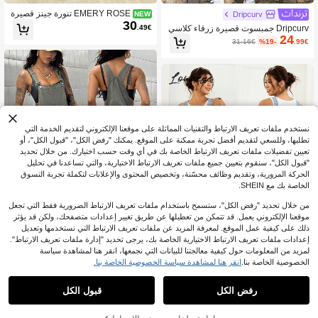
EMERY ROSE تنورة جينز قصيرة
Dripcurv
NEW
30
بحزام خصر بتصميم بسيط للمقاسات الكب
Dripcurv جمبسوت قصيرة زرقاء كلاسي
.49€
يرة
24
كية للمرأة البدينة، جمبسوت جينز قصيرة
31.16€
%19-
.99€
بطراز الشارع الأنيق، ملابس لحفل رأس ا
لسنة الجديدة
نستخدم ملفات تعريف الارتباط والتقنيات المماثلة على موقعنا الإلكتروني لتقديم الخدمة التي
تطلبها، وللسعي لتقديم أفضل تجربة ممكنة على الموقع. يمكنك "رفض الكل"، "قبول الكل"، أو
تعيين تفضيلات ملفات تعريف الارتباط الخاصة بك في أي وقت حسب اختيارك. من خلال تحديد
"قبول الكل"، سنقوم بتعيين جميع ملفات تعريف الارتباط الاختيارية، والتي تساعدنا في تحليل
الحركة المرورية، وتقديم وظائف محسّنة، وتخصيص المحتوى والإعلانات لتكملة تجربة التسوق
الخاصة بك مع SHEIN.
من خلال تحديد "رفض الكل"، ستسمح باستخدام ملفات تعريف الارتباط الضرورية فقط التي تجعل
موقعنا الإلكتروني يعمل. قد تتمكن من تعطيلها عن طريق تغيير إعدادات متصفحك، ولكن قد يؤثر
ذلك على كيفية عمل الموقع. لمعرفة المزيد عن ملفات تعريف الارتباط التي نستخدمها وتعديل
إعدادات ملفات تعريف الارتباط الاختيارية الخاصة بك، يرجى تحديد "إدارة ملفات تعريف الارتباط".
لمزيد من المعلومات حول كيفية معالجتنا للبيانات التي نجمعها، انقر هنا لمشاهدة سياسة
5
الخصوصية الخاصة بنا.
انقر هنا لمشاهدة سياسة الخصوصية الخاصة بنا.
StreetHx
SHEIN HypeZone بدلة نسائية كاجوال م
Lounesse
51
ريحة رمادي أخضر من الجينز غير القابل لل
رفض الكل
قبول الكل
Lounesse جمبسوت جينز مريحة مقطعة
.49€
تمدد مقاس كبير
45
للنساء كبيرات الحجم مع جيوب، متعددة ا
45.62€
.60€
لاستخدامات للارتداء اليومي
أضف إلى عربة