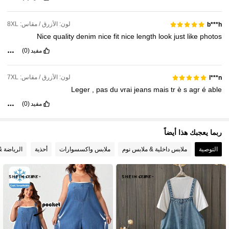
513K متابعون
4.81
لون: الأزرق / مقاس: 8XL
b***h
Nice
quality
denim
nice
fit
nice
length
look
just
like
photos
مفيد
(0)
لون: الأزرق / مقاس: 7XL
l***n
Leger
,
pas
du
vrai
jeans
mais
tr
è
s
agr
é
able
مفيد
(0)
ربما يعجبك هذا أيضاً
التوصية
ملابس داخلية & ملابس نوم
ملابس واكسسوارات
أحذية
الرياضة &