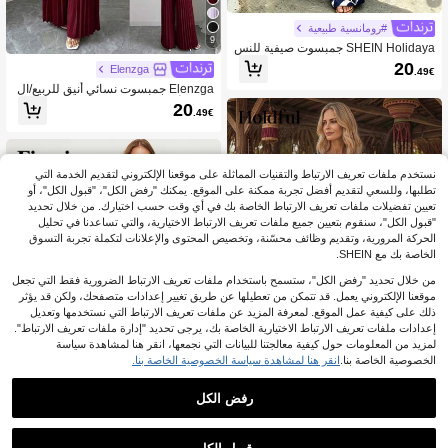
#رومانسية طبيعية
9
SHEIN Holidaya جمبسوت صيفية للنس
اء مع تضييق الخصر، مجموعة بنطلون وا
20
Elenzga
.49€
سع الساق، جمبسوت مطبوعة بطبعة نبات
Elenzga جمبسوت نسائي أنيق للربيع/ال
ية
صيف، أصفر، بياقة على شكل حرف V، بد
20
.49€
ون أكمام، مع إبزيم معدني، خصر مشدود ب
تصميم مطوي، بقصة ضيقة ومخصرة
نستخدم ملفات تعريف الارتباط والتقنيات المماثلة على موقعنا الإلكتروني لتقديم الخدمة التي
تطلبها، وللسعي لتقديم أفضل تجربة ممكنة على الموقع. يمكنك "رفض الكل"، "قبول الكل"، أو
تعيين تفضيلات ملفات تعريف الارتباط الخاصة بك في أي وقت حسب اختيارك. من خلال تحديد
"قبول الكل"، سنقوم بتعيين جميع ملفات تعريف الارتباط الاختيارية، والتي تساعدنا في تحليل
الحركة المرورية، وتقديم وظائف محسّنة، وتخصيص المحتوى والإعلانات لتكملة تجربة التسوق
الخاصة بك مع SHEIN.
من خلال تحديد "رفض الكل"، ستسمح باستخدام ملفات تعريف الارتباط الضرورية فقط التي تجعل
موقعنا الإلكتروني يعمل. قد تتمكن من تعطيلها عن طريق تغيير إعدادات متصفحك، ولكن قد يؤثر
ذلك على كيفية عمل الموقع. لمعرفة المزيد عن ملفات تعريف الارتباط التي نستخدمها وتعديل
إعدادات ملفات تعريف الارتباط الاختيارية الخاصة بك، يرجى تحديد "إدارة ملفات تعريف الارتباط".
لمزيد من المعلومات حول كيفية معالجتنا للبيانات التي نجمعها، انقر هنا لمشاهدة سياسة
الخصوصية الخاصة بنا.
انقر هنا لمشاهدة سياسة الخصوصية الخاصة بنا.
8
رفض الكل
Holdful Holdful جمبسوت بلون موحد بد
ون أكمام مع ياقة دائرية وجيب، صيفي
17
.81€
Firerie