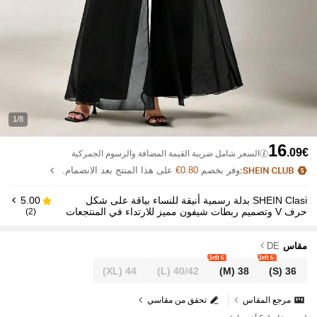
1/8
16
.09€
السعر شامل ضريبة القيمة المضافة والرسوم الجمركية
وفر بخصم
0.80€
على هذا المنتج بعد الانضمام.
SHEIN Clasi بدلة رسمية أنيقة للنساء بياقة على شكل
5.00
حرف V وتصميم ربطات شيفون مميز للارتداء في المنتجعات
(2)
مقاس
DE
6 left
6 left
(XL)
44
(L)
40/42
(M)
38
(S)
36
مرجع المقاس
تحقق من مقاسي