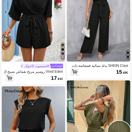
822K متابعون
4.84
822K متابعون
4.84
822K متابعون
4.84
822K متابعون
4.84
4
SHEIN Clasi بدلة نسائية فضفاضة ذات
#جمبسوت كاجوال
عنق دائري أنيق ومشدود بحزام
15
Vivid Eden رومبير مريح بقماش نسيج ال
.49€
822K متابعون
4.84
دانتيل ذو الزهور والرباط على الخصر و يأت
17
.81€
ي برقبة V عبر الصدر للنساء لقضاء العط
لات الصيفية.
822K متابعون
4.84
822K متابعون
4.84