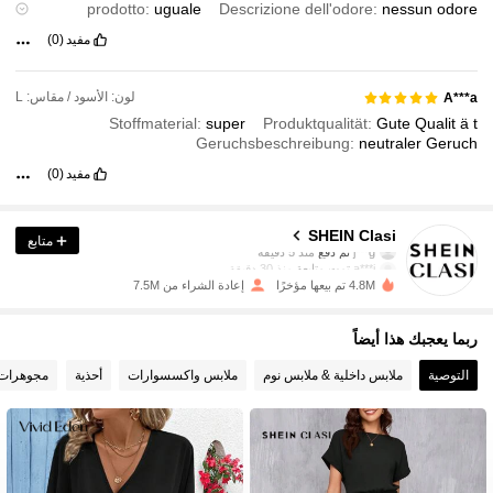
prodotto:
uguale
Descrizione dell'odore:
nessun
odore
Materiale del tessuto:
buona
In forma:
veste
un
po
'
piccola
di
مفيد
(0)
vita
لون: الأسود / مقاس: L
A***a
Stoffmaterial:
super
Produktqualität:
Gute
Qualit
ä
t
Geruchsbeschreibung:
neutraler
Geruch
مفيد
(0)
822K متابعون
4.84
SHEIN Clasi
متابع
j***g
تم دفع
منذ 5 دقيقة
a***i
تمت متابعة
منذ 30 دقيقة
4.8M تم بيعها مؤخرًا
إعادة الشراء من 7.5M
822K متابعون
4.84
ربما يعجبك هذا أيضاً
822K متابعون
4.84
التوصية
ملابس داخلية & ملابس نوم
ملابس واكسسوارات
أحذية
مجوهرات
822K متابعون
4.84