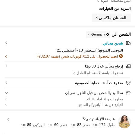
ليس مقاسك؟ أخبرنا
المزيد من الخيارات
الفستان ماكسي
الشحن الي
Germany
شحن مجاني
التوصيل المتوقع:
أغسطس 18 - أغسطس 21
انضم للحصول على X12 كوبونات شحن (بقيمة 32.07€)
إرجاع مجاني خلال 30 يومًا
تخضع لسياسة الاستخدام العادل
مدفوعات آمنة · حماية الخصوصية
تم البيع والشحن من قبل التاجر: شي إن
معلومات والتزامات البائع
للإبلاغ عن هذا البائع و/أو المنتج
عارضة الأزياء ترتدي:
S
طول:
174 cm
صدر:
82 cm
خصر:
60 cm
الوركين:
89 cm