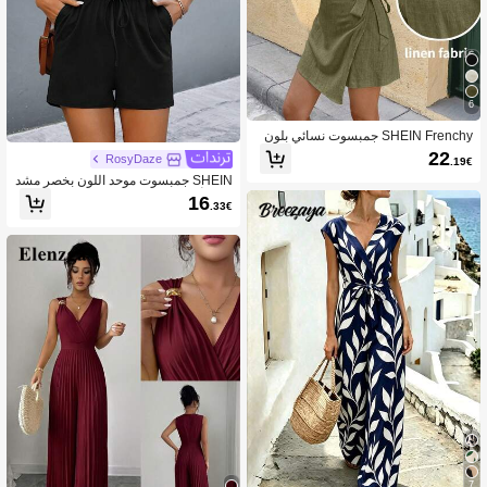
6
SHEIN Frenchy جمبسوت نسائي بلون
موحد بياقة V عميقة بتصميم عصري بسي
22
RosyDaze
.19€
ط
SHEIN جمبسوت موحد اللون بخصر مشد
ود بلا أكمام
16
.33€
7