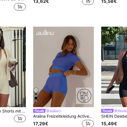
13,62€
15,58€
19
2 Stück/Set Damen Shorts mit hoher Taille und ärmelloses V-Ausschnitt Top, sportlich-lässiger figurbetonter Outfit, geeignet für Tennis, Büro, Party, Lässig, Festivals, Strand, Abschluss, Frühling/Sommer/Herbst Sport
aralina
Dewbe
Aralina Freizeitkleidung Activewear Set mit Kontrastfarben, süßes Sommer-Top und Radlerhose Kombination, perfekt für Frauen Workout Fitnessstudio Sommer Lässig Weltcup Outfit
17,29€
15,49€