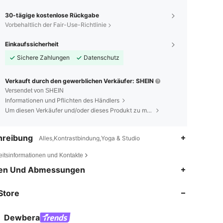
30-tägige kostenlose Rückgabe
Vorbehaltlich der Fair-Use-Richtlinie
Einkaufssicherheit
Sichere Zahlungen
Datenschutz
Verkauft durch den gewerblichen Verkäufer: SHEIN
Versendet von SHEIN
Informationen und Pflichten des Händlers
Um diesen Verkäufer und/oder dieses Produkt zu melden
hreibung
Alles,Kontrastbindung,Yoga & Studio
eitsinformationen und Kontakte
4,79
2.7K
211K
en Und Abmessungen
Store
4,79
2.7K
211K
Dewbera