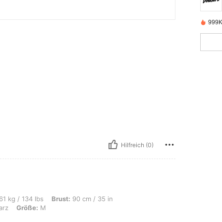
999K
Hilfreich (0)
s, Brust: 90 cm / 35 in, Taille: 72 cm / 28 in, Hüften: 101 cm / 40 in, Farbe: Sch
61 kg / 134 lbs
Brust:
90 cm / 35 in
arz
Größe:
M