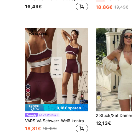
16,49€
18,86€
19,49€
13
4
0,18€ sparen
VARSIVA
VARSIVA Schwarz-Weiß kontrastierendes Patchwork-Streifendesign, hoch geschnittenes Taillenhosen-Sport-Set für Frauen
12,13€
18,31€
18,49€