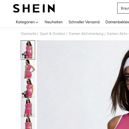
Brau
Use up 
Kategorien
Neuheiten
Schneller Versand
Damenbeklei
Startseite
Sport & Outdoor
Damen Aktivkleidung
Damen Aktiv
/
/
/