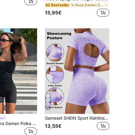
in Rosa Damen Sport-Sets
#2 Bestseller
15,95€
4
Gameset SHEIN Sport Nahtloser Leoparden-Muster Rückenfrei Ärmelloses T-Shirt und Shorts Sport-Anzug für Frauen
ra
SHEIN Dewbera Damen Polka Dot Muster Neckholder Rückenfrei Top und Shorts Sport Set
13,55€