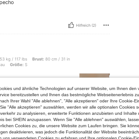
l pecho
Hilfreich (2)
s, Brust: 80 cm / 31 in, Taille: 64 cm / 25 in, Hüften: 94 cm / 37 in, Farbe: Babyb
53 kg / 117 lbs
Brust:
80 cm / 31 in
lau
Größe:
S
okies und ähnliche Technologien auf unserer Website, um Ihnen den 
vice bereitzustellen und Ihnen das bestmögliche Webseitenerlebnis zu
nach Ihrer Wahl "Alle ablehnen", "Alle akzeptieren" oder Ihre Cookie-Ei
e "Alle akzeptieren" auswählen, werden wir alle optionalen Cookies s
Hilfreich (0)
nverkehr zu analysieren, erweiterte Funktionen anzubieten und Inhalte
bnis bei SHEIN anzupassen. Wenn Sie "Alle ablehnen" auswählen, lassen
erlichen Cookies zu, die unsere Website zum Laufen bringen. Sie könne
en Ansehen
gen deaktivieren, was jedoch die Funktionalität der Website beeinträc
n uns verwendeten Cookies zu erfahren und Ihre optionalen Cookie-Ei