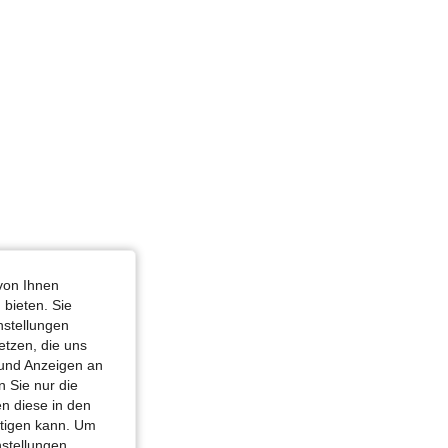
lau, Größe: S
von Ihnen
 bieten. Sie
nstellungen
etzen, die uns
 und Anzeigen an
 Sie nur die
n diese in den
htigen kann. Um
nstellungen