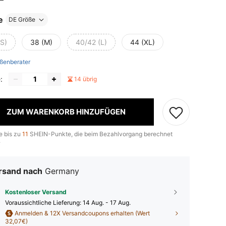
e
DE Größe
(S)
38 (M)
40/42 (L)
44 (XL)
ßenberater
:
14 übrig
ZUM WARENKORB HINZUFÜGEN
e bis zu
11
SHEIN-Punkte, die beim Bezahlvorgang berechnet
.
rsand nach
Germany
Kostenloser Versand
Voraussichtliche Lieferung:
14 Aug. - 17 Aug.
Anmelden & 12X Versandcoupons erhalten (Wert
32,07€)