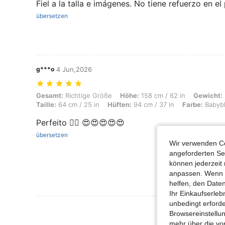
Fiel a la talla e imágenes. No tiene refuerzo en e
übersetzen
g***o
4 Jun,2026
Gesamt: Richtige Größe, Höhe: 158 cm / 62 in, Gewicht: 53 kg / 117 lb
Gesamt:
Richtige Größe
Höhe:
158 cm / 62 in
Gewicht:
Taille:
64 cm / 25 in
Hüften:
94 cm / 37 in
Farbe:
Babyb
Perfeito 👌🏾 😍😍😍😍😍
übersetzen
Wir verwenden Co
angeforderten Ser
können jederzeit 
anpassen. Wenn Si
helfen, den Date
Ihr Einkaufserle
unbedingt erford
Mehr Bewertung
Browsereinstellun
mehr über die vo