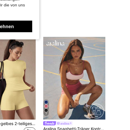
ir die von uns
lehnen
7
6pecil Creme-gelbes 2-teiliges Damen-Set, Kurzarm-T-Shirt und hochgeschnittene Radlerhose mit Taschen, sommerliches, ästhetisches und weiches Fitness-Sportset
aralina
Aralina Spaghetti-Träger Kontrast-Saum Rundhals Crop Top Hochbund Bodycon Shorts Workout Sets Damen Sommerkleidung Gym Shorts Lässig Weltcup Fan Outfit