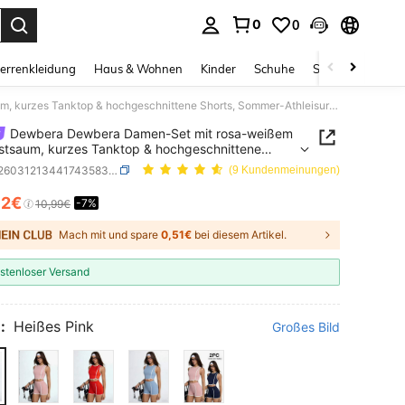
0
0
ess Enter to select.
errenkleidung
Haus & Wohnen
Kinder
Schuhe
Schmuck & Acces
Dewbera Dewbera Damen-Set mit rosa-weißem Kontrastsaum, kurzes Tanktop & hochgeschnittene Shorts, Sommer-Athleisure-Gym-Sport-Zweiteiler, körperformendes Workout-Yoga-Laufen
Dewbera Dewbera Damen-Set mit rosa-weißem
stsaum, kurzes Tanktop & hochgeschnittene
, Sommer-Athleisure-Gym-Sport-Zweiteiler,
SKU: st260312134417435838223
(9 Kundenmeinungen)
rformendes Workout-Yoga-Laufen
12€
-7%
ICE AND AVAILABILITY
10,99€
Mach mit und spare
0,51€
bei diesem Artikel.
stenloser Versand
:
Heißes Pink
Großes Bild