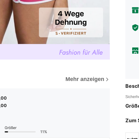
Mehr anzeigen
Besc
Sicherh
,00
Größ
,00
Zum 
Größer
11%