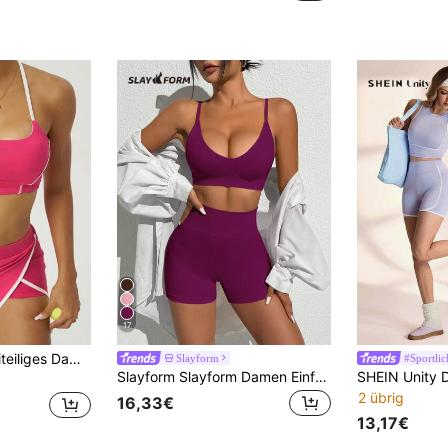
17
SHEIN Sports Zweiteiliges Damen Sport-Set mit Trägertop mit Halskrause und Rüschen-Shorts für den Valentinstag
Slayform
#Sportlic
Slayform Slayform Damen Einfarbiges minimalistisches nahtloses Yoga-Set, Damen Sommer 2-teiliges Set, Damen Sommer Co-Ord, Damen Workout-Sets, Damen Aktivbekleidungs-Sets, Workout-Kleidung für Damen-Sets, Gym Zwei-Teiler-Set
2 übrig
16,33€
13,17€