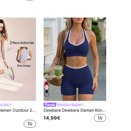
10
he Sets
#Schicker Radeln
SHEIN Unity Damen Outdoor 2-teiliges Set, Sommer T-Shirt & Tanktop mit Sporthose, Sportoutfit für Wandern, Laufen & Training
Dewbera Dewbera Damen Kontrast Saum rückenfrei Trägertop und Shorts Sportanzug
14,99€