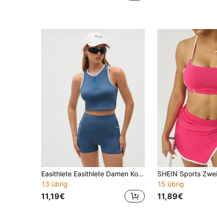
Easithlete Easithlete Damen Kontrast Einfassung Halb Reißverschluss Kurze Weste und Radfahrer Shorts Outdoor Sport Set
13 übrig
15 übrig
11,19€
11,89€