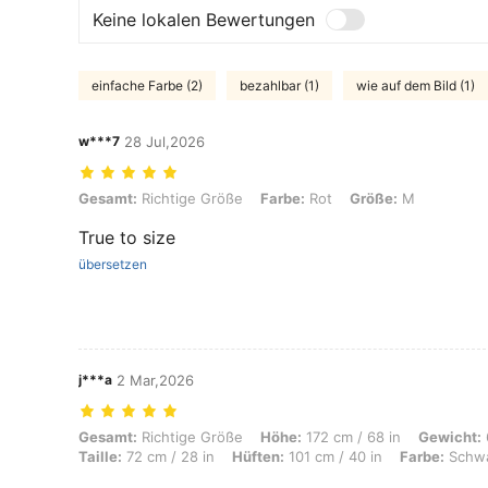
Keine lokalen Bewertungen
einfache Farbe (2)
bezahlbar (1)
wie auf dem Bild (1)
w***7
28 Jul,2026
Gesamt: Richtige Größe, Farbe: Rot, Größe: M
Gesamt:
Richtige Größe
Farbe:
Rot
Größe:
M
True to size
übersetzen
j***a
2 Mar,2026
Gesamt: Richtige Größe, Höhe: 172 cm / 68 in, Gewicht: 61 kg / 134 lb
Gesamt:
Richtige Größe
Höhe:
172 cm / 68 in
Gewicht:
Taille:
72 cm / 28 in
Hüften:
101 cm / 40 in
Farbe:
Schw