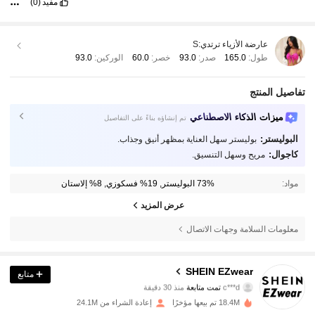
مفيد
(0)
عارضة الأزياء ترتدي:
S
طول:
165.0
صدر:
93.0
خصر:
60.0
الوركين:
93.0
تفاصيل المنتج
ميزات الذكاء الاصطناعي
تم إنشاؤه بناءً على التفاصيل
البوليستر:
بوليستر سهل العناية بمظهر أنيق وجذاب.
كاجوال:
مريح وسهل التنسيق.
مواد:
73% البوليستر, 19% فسكوزي, 8% إلاستان
عرض المزيد
معلومات السلامة وجهات الاتصال
1.9M متابعون
4.85
SHEIN EZwear
متابع
c***d
تمت متابعة
منذ 30 دقيقة
p***n
تتصفح
18.4M تم بيعها مؤخرًا
إعادة الشراء من 24.1M
1.9M متابعون
4.85