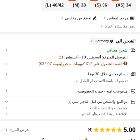
(L)
40/42
(M)
38
(S)
36
(XS)
34
مرجع المقاس
تحقق من مقاسي
ليس مقاسك؟ أخبرنا
الشحن الي
Germany
شحن مجاني
التوصيل المتوقع:
أغسطس 18 - أغسطس 21
انضم للحصول على X12 كوبونات شحن (بقيمة 32.07€)
إرجاع مجاني خلال 30 يومًا
تخضع لسياسة الاستخدام العادل
مدفوعات آمنة · حماية الخصوصية
تم البيع والشحن من قبل التاجر: شي إن
معلومات والتزامات البائع
للإبلاغ عن هذا البائع و/أو المنتج
5.00
(4)
عرض المزيد
صغير
مناسب
كبير