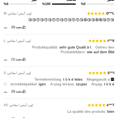
%0
%100
%0
لون: أبيض / مقاس: M
G***L
😘😙😘🤪🤪😘😘🤪😘😙😙😘😙😘😙😙😘😙😘😙😘😘
مفيد
(0)
لون: أبيض / مقاس: L
t***0
Produktqualität:
sehr
gute
Qualit
ä
t
Getreu den
Produktbildern:
wie
auf
dem
Bild
مفيد
(1)
لون: أبيض / مقاس: S
S***i
Termékminőség:
t
ö
k
é
letes
Megegyezik a
termékképekkel:
igen
A szag leírása:
szuper
Anyag:
t
ö
k
é
letes
Szabás:
szuper
مفيد
(0)
لون: أبيض / مقاس: XS
e***7
La qualité des produits:
bien