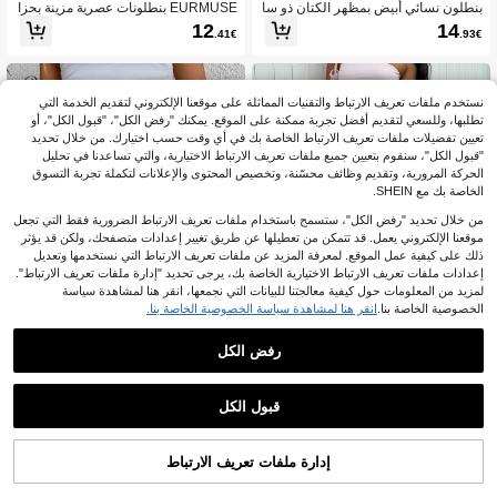
بنطلون نسائي أبيض بمظهر الكتان ذو سا
EURMUSE بنطلونات عصرية مزينة بحزا
ق واسعة مع خصر برباط، بنطلون كاجوال
م ذات ساق مستقيمة كاجوال للنساء
12
14
.41€
.93€
صيفي للشاطئ والعطلات
نستخدم ملفات تعريف الارتباط والتقنيات المماثلة على موقعنا الإلكتروني لتقديم الخدمة التي
تطلبها، وللسعي لتقديم أفضل تجربة ممكنة على الموقع. يمكنك "رفض الكل"، "قبول الكل"، أو
تعيين تفضيلات ملفات تعريف الارتباط الخاصة بك في أي وقت حسب اختيارك. من خلال تحديد
"قبول الكل"، سنقوم بتعيين جميع ملفات تعريف الارتباط الاختيارية، والتي تساعدنا في تحليل
الحركة المرورية، وتقديم وظائف محسّنة، وتخصيص المحتوى والإعلانات لتكملة تجربة التسوق
الخاصة بك مع SHEIN.
من خلال تحديد "رفض الكل"، ستسمح باستخدام ملفات تعريف الارتباط الضرورية فقط التي تجعل
موقعنا الإلكتروني يعمل. قد تتمكن من تعطيلها عن طريق تغيير إعدادات متصفحك، ولكن قد يؤثر
ذلك على كيفية عمل الموقع. لمعرفة المزيد عن ملفات تعريف الارتباط التي نستخدمها وتعديل
إعدادات ملفات تعريف الارتباط الاختيارية الخاصة بك، يرجى تحديد "إدارة ملفات تعريف الارتباط".
لمزيد من المعلومات حول كيفية معالجتنا للبيانات التي نجمعها، انقر هنا لمشاهدة سياسة
الخصوصية الخاصة بنا.
انقر هنا لمشاهدة سياسة الخصوصية الخاصة بنا.
رفض الكل
8
9
SHEIN EZwear بنطلون مرأة عادي بلون
Pariaura
قبول الكل
واحد منخفض الخصر واسع الساق
20
Pariaura شورت كاجوال للنساء بخصر م
.49€
ربوط بربطة، لون أحادي، صيفي
12
.86€
إدارة ملفات تعريف الارتباط
أضف إلى عربة التسوق بنجاح