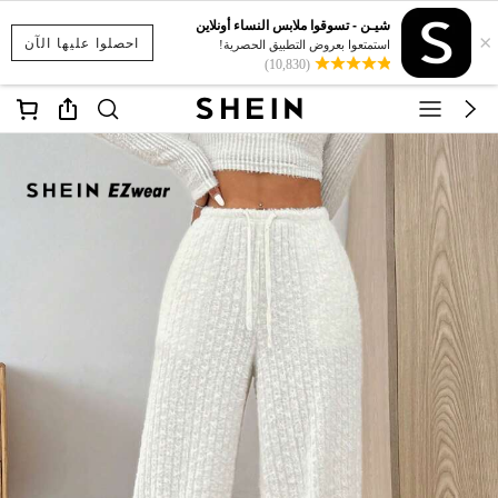
شيـن - تسوقوا ملابس النساء أونلاين
×
احصلوا عليها الآن
استمتعوا بعروض التطبيق الحصرية!
(10,830)