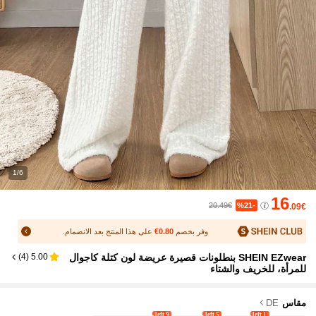
1/6
16
20.49€
%21-
.09€
وفر بخصم
0.80€
على هذا المنتج بعد الانضمام.
SHEIN EZwear بنطلونات قصيرة عريضة لون كتلة كاجوال
)
4
(
5.00
للمرأة، للخريف والشتاء
مقاس
DE
9 left
5 left
1 left