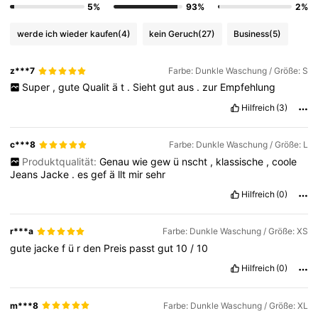
5%
93%
2%
werde ich wieder kaufen
(4)
kein Geruch
(27)
Business
(5)
z***7
Farbe: Dunkle Waschung / Größe: S
Super
,
gute
Qualit
ä
t
.
Sieht
gut
aus
.
zur
Empfehlung
Hilfreich
(3)
c***8
Farbe: Dunkle Waschung / Größe: L
Produktqualität:
Genau
wie
gew
ü
nscht
,
klassische
,
coole
Jeans
Jacke
.
es
gef
ä
llt
mir
sehr
Hilfreich
(0)
r***a
Farbe: Dunkle Waschung / Größe: XS
gute
jacke
f
ü
r
den
Preis
passt
gut
10
/
10
Hilfreich
(0)
m***8
Farbe: Dunkle Waschung / Größe: XL