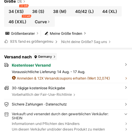
Größe
DE
33 left
34
(XS)
36
(S)
38
(M)
40/42
(L)
44
(XL)
33 left
46
(XXL)
Curve
Größenberater
Meine Größe finden
93%
fand es größengetreu
Nicht deine Größe? Sag uns
Versand nach
Germany
Kostenloser Versand
Voraussichtliche Lieferung:
14 Aug. - 17 Aug.
Anmelden & 12X Versandcoupons erhalten (Wert 32,07€)
30-tägige kostenlose Rückgabe
Vorbehaltlich der Fair-Use-Richtlinie
Sichere Zahlungen · Datenschutz
Verkauft und versendet durch den gewerblichen Verkäufer:
SHEIN
Informationen und Pflichten des Händlers
Um diesen Verkäufer und/oder dieses Produkt zu melden