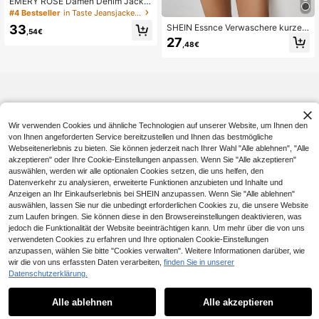
EMERY ROSE Damen Denim Jacke
in Große Größen mit langen Ärmeln,
#4 Bestseller
in Taste Jeansjacken in Übergröße
Lässig-Stil
SHEIN Essnce Verwaschere kurze
33
,54€
Denim Jacke, Lässig für Frühling un
27
,48€
d Herbst
Wir verwenden Cookies und ähnliche Technologien auf unserer Website, um Ihnen den
von Ihnen angeforderten Service bereitzustellen und Ihnen das bestmögliche
Webseitenerlebnis zu bieten. Sie können jederzeit nach Ihrer Wahl "Alle ablehnen", "Alle
akzeptieren" oder Ihre Cookie-Einstellungen anpassen. Wenn Sie "Alle akzeptieren"
auswählen, werden wir alle optionalen Cookies setzen, die uns helfen, den
Datenverkehr zu analysieren, erweiterte Funktionen anzubieten und Inhalte und
Anzeigen an Ihr Einkaufserlebnis bei SHEIN anzupassen. Wenn Sie "Alle ablehnen"
auswählen, lassen Sie nur die unbedingt erforderlichen Cookies zu, die unsere Website
zum Laufen bringen. Sie können diese in den Browsereinstellungen deaktivieren, was
jedoch die Funktionalität der Website beeinträchtigen kann. Um mehr über die von uns
verwendeten Cookies zu erfahren und Ihre optionalen Cookie-Einstellungen
anzupassen, wählen Sie bitte "Cookies verwalten". Weitere Informationen darüber, wie
wir die von uns erfassten Daten verarbeiten,
finden Sie in unserer
Datenschutzerklärung.
Alle ablehnen
Alle akzeptieren