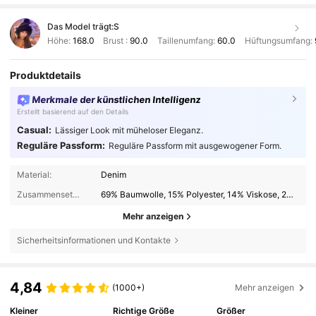
Das Model trägt:
S
Höhe:
168.0
Brust :
90.0
Taillenumfang:
60.0
Hüftungsumfang:
Produktdetails
Merkmale der künstlichen Intelligenz
Erstellt basierend auf den Details
Casual:
Lässiger Look mit müheloser Eleganz.
Reguläre Passform:
Reguläre Passform mit ausgewogener Form.
Material:
Denim
Zusammensetzung:
69% Baumwolle, 15% Polyester, 14% Viskose, 2% Modal
Mehr anzeigen
Sicherheitsinformationen und Kontakte
4,84
(1000+)
Mehr anzeigen
Kleiner
Richtige Größe
Größer