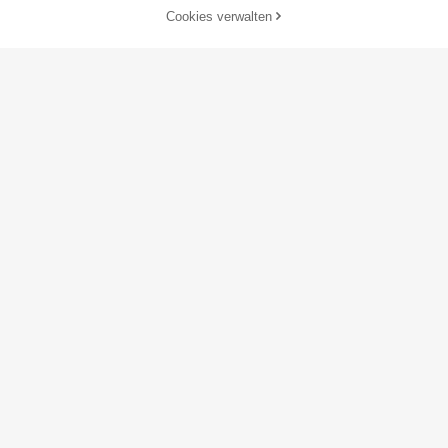
Cookies verwalten
ZUM WARENKORB HINZUFÜGEN