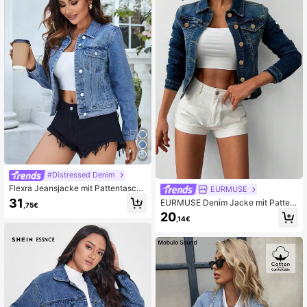
#Distressed Denim
Flexra Jeansjacke mit Pattentasch
EURMUSE
e, Knopf vorne
31
EURMUSE Denim Jacke mit Pattent
,75€
aschen für Frühling & Herbst
20
,14€