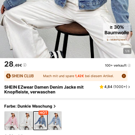
1/6
28
,49€
100+ verkauft
Mach mit und spare
1,42€
bei diesem Artikel.
SHEIN EZwear Damen Denim Jacke mit
4,84
(
1000+
)
Knopfleiste, verwaschen
Farbe: Dunkle Waschung