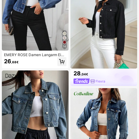
14
EMERY ROSE Damen Langarm Einf
achknopf Lässig & Vielseitige Deni
26
,68€
m Jacke
28
,04€
Flexra