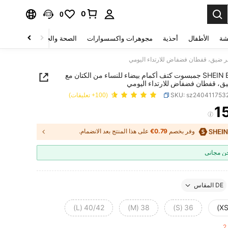
0
0
شة
الأطفال
أحذية
مجوهرات واكسسوارات
الصحة والجمال
منسوجات 
SHEIN EZwear جمبسوت كتف أكمام بيضاء للنساء من الكتان مع
، قفطان فضفاض للارتداء اليومي
SKU: sz240411753
(100+ تعليقات)
1
PRICE AND AVAILABIL
وفر بخصم
0.79€
على هذا المنتج بعد الانضمام.
 مجاني
DE المقاس
40/42 (L)
38 (M)
36 (S)