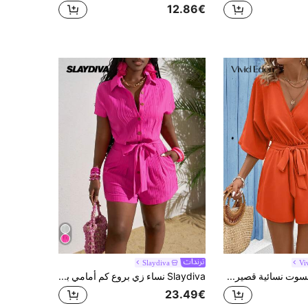
12.86€
Slaydiva
Vi
Vivid Eden جمبسوت نسائية قصيرة بياقة على شكل حرف V وخصر مربوط بشريط وقصة مكسرة من قماش مخملي، جمبسوت صيفية كاجوال باللون البرتقالي
Slaydiva نساء زي بروع كم أمامي بجيب ووسط رباط الخصر، أحادي اللون صيفي
23.49€