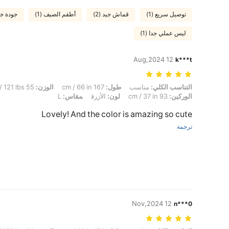
توصيل سريع (1)
قماش جيد (2)
أطقم الصيف (1)
جودة جيد
ليس عملي جدا (1)
12 Aug,2024
k***t
التناسب الكلي: مناسب, طول: 167 cm / 66 in, الوزن: 55 kg / 121 lbs, تمثال نصفي: 92 cm / 36 in, الخصر: 73 cm / 29 in, الوركين: 93 cm / 37 in, لون: الأزرق, مقاس: L
التناسب الكلي:
مناسب
طول:
167 cm / 66 in
الوزن:
55 kg / 121 lbs
الوركين:
93 cm / 37 in
لون:
الأزرق
مقاس:
L
Lovely! And the color is amazing so cute
ترجمة
12 Nov,2024
n***0