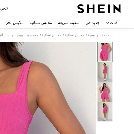
لانجور
 navigate search
فئات
جديد في
سفينة سريعة
ملابس نسائية
ملابس بحر
/
/
/
الصفحة الرئيسية
ملابس نسائية
ملابس نسائية
جمبسوت وبوديسوت نسائية