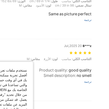
التناسب الكلي: مناسب, طول: 174 cm / 69 in, الوزن: 69 kg / 152 lbs, الخصر: 78 cm / 31 in, الوركين: 97 cm / 38 in, تمثال نصفي: 98 cm / 39 in, لون: الأسود, مقاس: M
التناسب الكلي:
مناسب
طول:
174 cm / 69 in
الوزن:
69 kg / 152 lbs
تمثال نصفي:
98 cm / 39 in
لون:
الأسود
مقاس:
M
Same as picture perfect
ترجمة
20 Jul,2025
B***z
التناسب الكلي: مناسب, لون: الأزرق, مقاس: M
التناسب الكلي:
مناسب
لون:
الأزرق
مقاس:
M
Product quality
:
good quality
نستخدم ملفات تعريف 
أفضل تجربة ممكنة ع
Smell description
:
no smell
بك في أي وقت حسب ا
ترجمة
والتي تساعدنا في ت
الخاصة بك مع SHEIN.
من خلال تحديد "رفض
يعمل. قد تتمكن من 
المزيد عن ملفات تع
عرض المزيد من ا