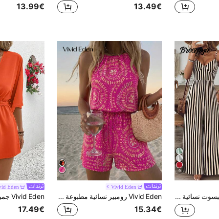
13.99€
13.49€
9
vid Eden
Vivid Eden
Breezaya جمبسوت نسائية كاجوال بدون أكمام وبطن مكشوف بطبعة أزهار، مناسبة للربيع/الصيف
Vivid Eden رومبير نسائية مطبوعة بالزهور مع رباط للشد، مناسبة للعطلات الشاطئية
17.49€
15.34€