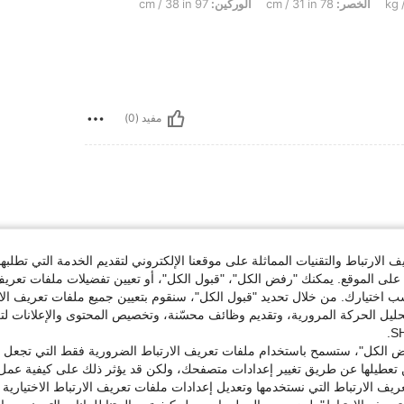
الخصر:
78 cm / 31 in
الوركين:
97 cm / 38 in
مفيد (0)
الارتباط والتقنيات المماثلة على موقعنا الإلكتروني لتقديم الخدمة التي تطلبه
لى الموقع. يمكنك "رفض الكل"، "قبول الكل"، أو تعيين تفضيلات ملفات تعريف
ختيارك. من خلال تحديد "قبول الكل"، سنقوم بتعيين جميع ملفات تعريف الارتب
حليل الحركة المرورية، وتقديم وظائف محسّنة، وتخصيص المحتوى والإعلانات لت
مفيد (0)
 الكل"، ستسمح باستخدام ملفات تعريف الارتباط الضرورية فقط التي تجعل مو
تعطيلها عن طريق تغيير إعدادات متصفحك، ولكن قد يؤثر ذلك على كيفية عمل 
ريف الارتباط التي نستخدمها وتعديل إعدادات ملفات تعريف الارتباط الاختيارية
لمراجعات