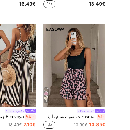
16.49€
13.49€
4
Breezaya
Easowa
Easowa جمبسوت نسائية أنيقة للعطلات بياقة مربعة وربطة خصر عقدة الفراشة، قصة A-line، تصميم لوني متباين، طباعة نمر فينتاج، مناسبة للاستخدام اليومي
%61-
%1-
7.10€
13.85€
18.49€
13.99€