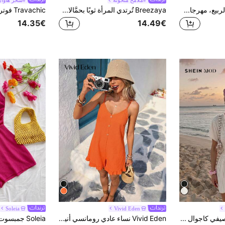
#ملامح منحوتة
#سحر هاوا
Slaydiva جديد بداية الربيع، مهرجان الموسيقى في الربيع والصيف، عيد الحب، عيد الفصح، كاجوال، أسلوب بسيط وأساسي، Y2K شارع حلو، العناصر الأكثر مبيعًا، موعد يومي، أسلوب الفتاة الساخنة، مثير، أسلوب رياضي وأنيق، أسلوب السترة، بنطلون بياقة U وساق واسعة، بنطلون قصير جدًا، تصميم رقعة الوجه، جمبسوت أحمر، شورت، جمبسوت نسائي -A
Breezaya تُرتدي المرأة ثوبًا بحمَّالات كتف وخصر برباط وحاشية مزيَّنة بالكشكشة
14.35€
14.49€
Soleia
Vivid Eden
SHEIN MOD رومبر صيفي كاجوال بلون موحد للنساء
Vivid Eden نساء عادي رومانسي أنيق بسيط فستان شاطئ عطلة فضفاض بلا أكمام جمبسوت، فستان برتقالي للنساء، ملابس ربيعية للنساء، ملابس مهرجان للنساء، ملابس عيد الفصح للنساء، بذلات أنيقة للنساء، بذلات عادية للنساء، طراز ريفي للنساء، ملابس حفلات الموسيقى الريفية، ملابس طراز ريفي للنساء، ملابس رياضية عادية للنساء، فساتين رومبر للنساء ملابس صيفية للنساء ملابس عطلة للنساء فستان عادي رومبر صيفي للنساء