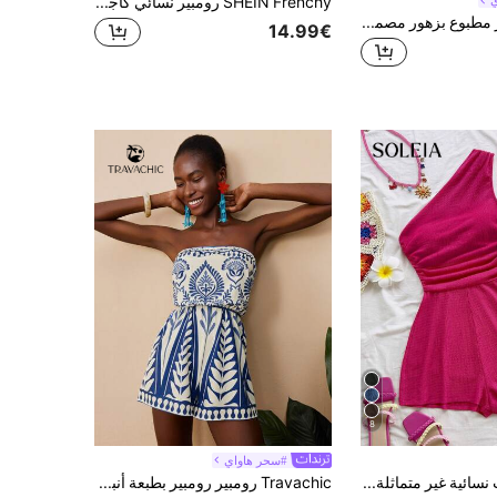
ي
SHEIN Frenchy رومبير نسائي كاجوال بتصميم بسيط عتيق أنيق متعدد الاستخدامات مريح بألوان مخططة وحمالات رفيعة وقصة فضفاضة مع عقدة ربط، ملابس تنقل نسائية، ملابس شاطئ، ملابس عطلة، ملابس صيفية نسائية
Travachic فوتر مطبوع بزهور مصمم بشكل فضفاض للنساء ، فستان طويل مطبوع منسوج للنساء ، بأسلوب بسيط و أنيق ، مناسب للصيف ، إطلالة العطلة ، مطبوع بشكل معماري ، إطلالات كاجوال صيفية للأجازات ، إطلالات شاطئية بوهيمية ، أسلوب بوهو شيك ، إطلالة حفلة ريفية ، إطلالات احتفالات الأعياد ، إطلالات شاطئية للمرأة ، إطلالات صيفية للنساء ، إطلالة التخرج ، أسلوب المال القديم للمرأة ، إطلالة صيفية ، عيد الأم ، إطلالة التخرج ، إطلالة الأم والابنة
14.99€
8
#سحر هاواي
Soleia جمبسوت نسائية غير متماثلة الكتف، مناسبة للعطلات الصيفية، الغداء، عيد الأم، التخرج، الكنيسة، الشاطئ، مهرجان الموسيقى، المطار، وتناول الشاي بعد الظهر
Travachic رومبير رومبير بطبعة أنبوبية الرقبة، صيفي، أزياء صيفية للسيدات، ملابس شاطئية، ملابس شاطئية للمرأة، أزياء عطلات النساء، مريحة، منسابة، بذلات قصيرة للمرأة'