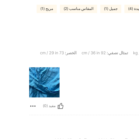
ة (4)
جميل (1)
المقاس مناسب (2)
مريح (1)
تمثال نصفي:
92 cm / 36 in
الخصر:
73 cm / 29 in
مفيد (0)