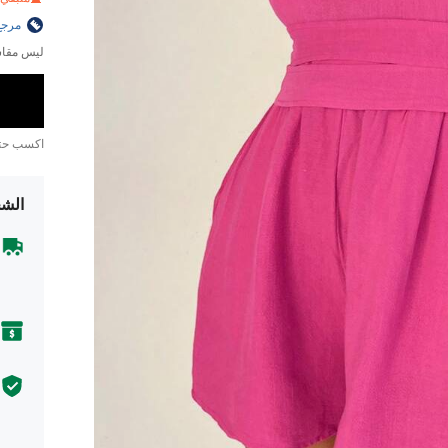
مرجع
ليس مقاس
اكسب ح
الشح