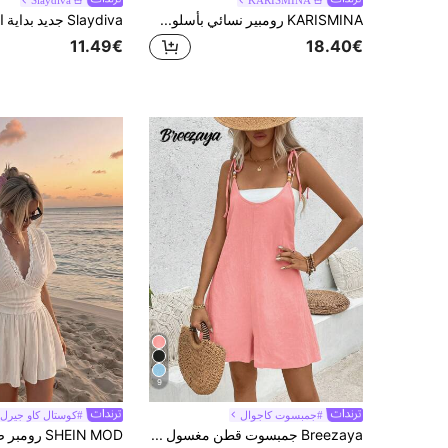
Slaydiva
KARISMINA
KARISMINA رومبير نسائي بأسلوب عطلة الصيف مع حزام الخصر ومظهر نسيجي
11.49€
18.40€
9
#جمبسوت كاجوال
#كوستال كاو جيرل
Breezaya جمبسوت قطن مغسول لون سادة بياقة دائرية مزينة باللؤلؤ لأجازات