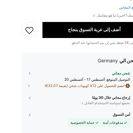
 المقاس
ك؟ اخبرنا ما هو مقاسك
أضف إلى عربة التسوق بنجاح
تى
18
نقطة شي إن يتم احتسابها عند الدفع.
ن الي
Germany
شحن مجاني
التوصيل المتوقع:
أغسطس 17 - أغسطس 20
انضم للحصول على X12 كوبونات شحن (بقيمة 32.07€)
إرجاع مجاني خلال 30 يومًا
تخضع لسياسة الاستخدام العادل
أمن التسوق
مدفوعات آمنة
حماية الخصوصية