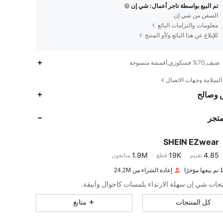
تم البيع بواسطة تاجر أعمال: شي إن
السفن من شي إن
معلومات والتزامات البائع
للإبلاغ عن هذا البائع و/أو المنتج
صيف,70% فسكوزي,أقمشة منسوجة
لسلامة وجهات الاتصال
1.9M
19K
4.85
 وصالح
متجر
1.9M
19K
4.85
SHEIN EZwear
1.9M
19K
4.85
تقييم
قطع
متابعون
b***k
تم دفع
منذ 1 يوم
رًا
إعادة الشراء من 24.2M
1.9M
19K
4.85
تجات شي إن سهلة الارتداء بلمسات كاجوال وأنيقة.
كل المنتجات
متابع
1.9M
19K
4.85