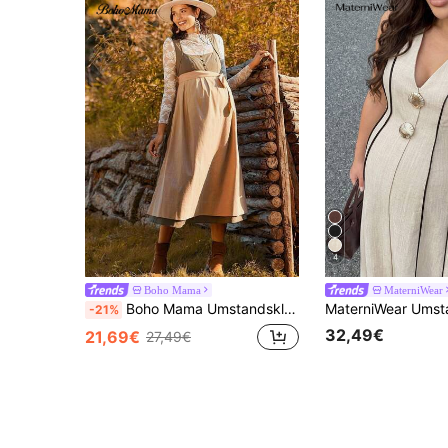
4
Boho Mama
MaterniWear
Boho Mama Umstandskleid mit Kontrastfarben, ärmellos, lässiges Boho-Sommerkleid für die Schwangerschaft, Dirndl
-21%
32,49€
21,69€
27,49€