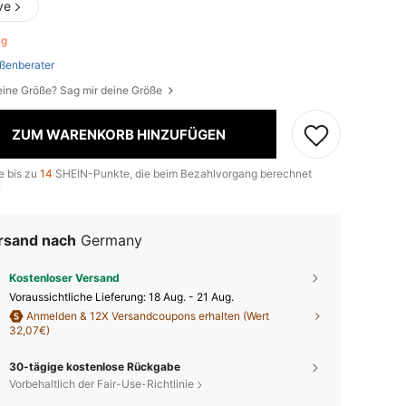
ve
rig
ßenberater
eine Größe? Sag mir deine Größe
ZUM WARENKORB HINZUFÜGEN
e bis zu
14
SHEIN-Punkte, die beim Bezahlvorgang berechnet
.
rsand nach
Germany
Kostenloser Versand
Voraussichtliche Lieferung:
18 Aug. - 21 Aug.
Anmelden & 12X Versandcoupons erhalten (Wert
32,07€)
30-tägige kostenlose Rückgabe
Vorbehaltlich der Fair-Use-Richtlinie