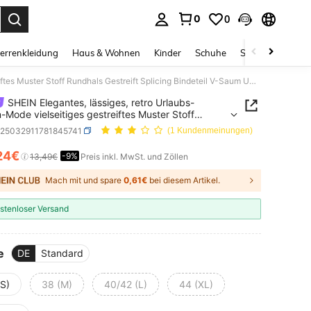
0
0
ess Enter to select.
errenkleidung
Haus & Wohnen
Kinder
Schuhe
Schmuck & Acces
SHEIN Elegantes, lässiges, retro Urlaubs-Damen-Mode vielseitiges gestreiftes Muster Stoff Rundhals Gestreift Splicing Bindeteil V-Saum Umstandskleid, Schwarz & Weiß
SHEIN Elegantes, lässiges, retro Urlaubs-
Mode vielseitiges gestreiftes Muster Stoff
ls Gestreift Splicing Bindeteil V-Saum
z25032911781845741
(1 Kundenmeinungen)
dskleid, Schwarz & Weiß
24€
-9%
ICE AND AVAILABILITY
13,49€
Preis inkl. MwSt. und Zöllen
Mach mit und spare
0,61€
bei diesem Artikel.
stenloser Versand
e
DE
Standard
(S)
38 (M)
40/42 (L)
44 (XL)