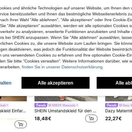
uch Angeschaut
okies und ähnliche Technologien auf unserer Website, um Ihnen den 
vice bereitzustellen und Ihnen das bestmögliche Webseitenerlebnis zu
nach Ihrer Wahl "Alle ablehnen", "Alle akzeptieren" oder Ihre Cookie-Ei
e "Alle akzeptieren" auswählen, werden wir alle optionalen Cookies s
nverkehr zu analysieren, erweiterte Funktionen anzubieten und Inhalte
bnis bei SHEIN anzupassen. Wenn Sie "Alle ablehnen" auswählen, lassen
erlichen Cookies zu, die unsere Website zum Laufen bringen. Sie könne
gen deaktivieren, was jedoch die Funktionalität der Website beeinträc
n uns verwendeten Cookies zu erfahren und Ihre optionalen Cookie-Ei
n Sie bitte "Cookies verwalten". Weitere Informationen darüber, wie w
verarbeiten,
finden Sie in unserer Datenschutzerklärung.
alten
Alle akzeptieren
Alle ab
5
chaft
SHEIN Maternity
Dazy M
standskleider
Slowluna Umstandskleid Einfarbig mit kurzen Ärmeln für den Sommer
SHEIN Umstandskleid für den Sommer, lässig, gestreift, Patchwork
standskleider
standskleider
18,48€
22,27€
standskleider