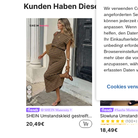
Kunden Haben Diese Artikel A
Wir verwenden Co
angeforderten Ser
können jederzeit 
anpassen. Wenn Si
helfen, den Date
Ihr Einkaufserle
unbedingt erford
Browsereinstellun
mehr über die vo
anzupassen, wähle
erfassten Daten 
Cookies verw
5
10
SHEIN Maternity
#Sanfte Mutters
in Um
#5 Bestseller
SHEIN Umstandskleid gestreift lässig Urlaub Schnürung Seitenschlitz
(100+)
in Um
in Um
#5 Bestseller
#5 Bestseller
20,49€
(100+)
(100+)
18,49€
in Um
#5 Bestseller
(100+)