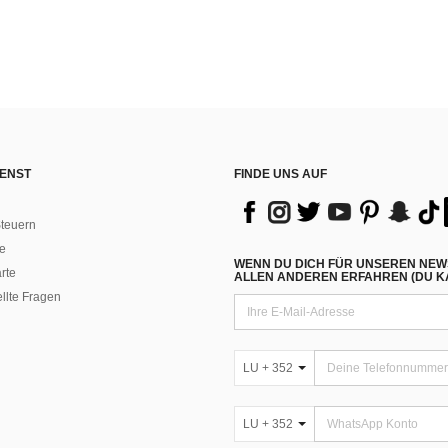
ENST
FINDE UNS AUF
teuern
e
WENN DU DICH FÜR UNSEREN NEW
rte
ALLEN ANDEREN ERFAHREN (DU KA
ellte Fragen
LU + 352
LU + 352