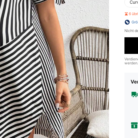
Cur
6 üb
Grö
Nicht d
Verdien
werden
Ve