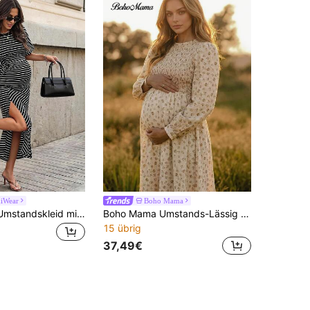
niWear
Boho Mama
MaterniWear Umstandskleid mit Streifen, Rundhalsausschnitt, Fledermausärmeln und kurzen Ärmeln, lässig
Boho Mama Umstands-Lässig Kleid mit kleinem Blumenmuster für den Urlaub
15 übrig
37,49€