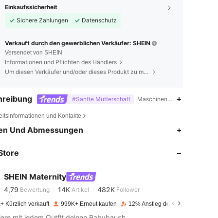
Einkaufssicherheit
Sichere Zahlungen
Datenschutz
Verkauft durch den gewerblichen Verkäufer: SHEIN
Versendet von SHEIN
Informationen und Pflichten des Händlers
Um diesen Verkäufer und/oder dieses Produkt zu melden
hreibung
#Sanfte Mutterschaft
Maschinenwaschbar, keine ch
eitsinformationen und Kontakte
4,79
14K
482K
en Und Abmessungen
Store
4,79
14K
482K
SHEIN Maternity
4,79
14K
482K
Bewertung
Artikel
Follower
c***0
bezahlt
Vor 1 Tag
+ Kürzlich verkauft
999K+ Erneut kaufen
12% Anstieg der Follower
4,79
14K
482K
iere mit jedem Outfit deinen Babybauch.