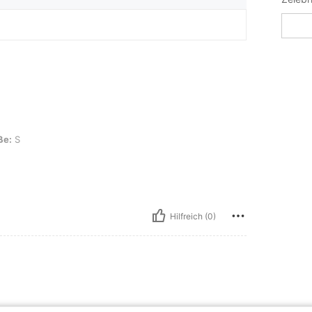
ße:
S
Hilfreich (0)