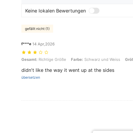
Keine lokalen Bewertungen
gefällt nicht (1)
f***e
14 Apr,2026
Gesamt: Richtige Größe, Farbe: Schwarz und Weiss, Größe: S
Gesamt:
Richtige Größe
Farbe:
Schwarz und Weiss
Grö
didn't like the way it went up at the sides
übersetzen