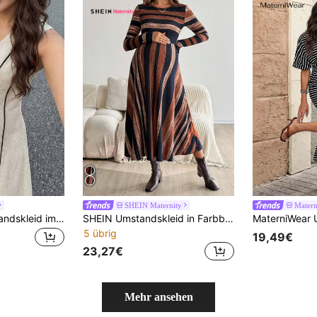
SHEIN Maternity
Mater
MaterniWear Umstandskleid im Lässig-Stil mit Farbblock Verzierung und ärmellos
SHEIN Umstandskleid in Farbblockstreifen, Lässig, Herbst
5 übrig
19,49€
23,27€
Mehr ansehen