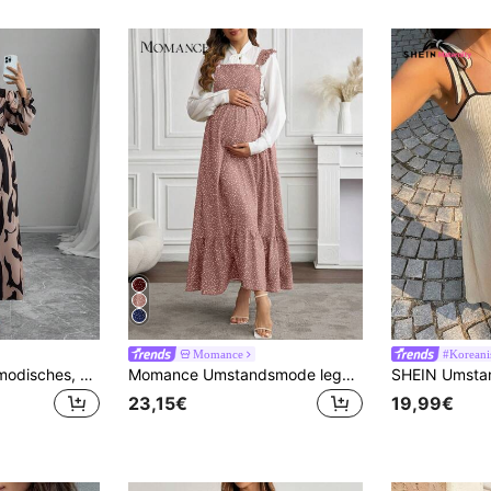
Momance
#Koreanis
Momance Damen modisches, elegantes Kleid mit rundem Ausschnitt, verdrehter asymmetrischer geometrischer Drucktaille-Schleife, Langarm, für Schwangere, Frühling/Herbst
Momance Umstandsmode legeres Langarm-Strickkleid mit Polka Punkt Muster für den Herbst
23,15€
19,99€