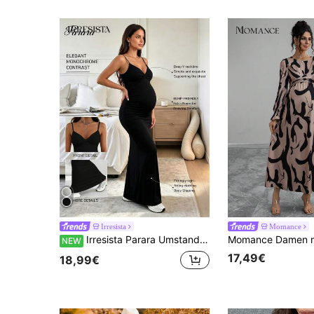
Irresista
Momance
Irresista Parara Umstands-Spaghettiträger-Kleid mit hoher Elastizität, figurbetont, Schwarz, Sommer
NEW
17,49€
18,99€