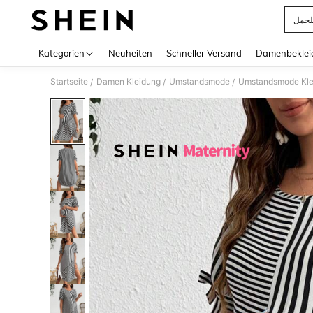
لحمل
Use up 
Kategorien
Neuheiten
Schneller Versand
Damenbeklei
Startseite
Damen Kleidung
Umstandsmode
Umstandsmode Kle
/
/
/