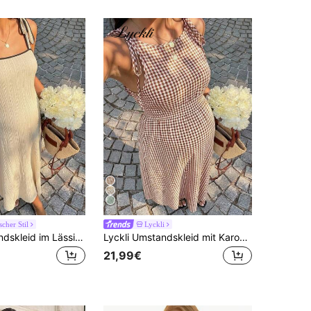
cher Stil
Lyckli
SHEIN Umstandskleid im Lässig-Stil ohne Ärmel
Lyckli Umstandskleid mit Karomuster, Schulterknoten, lässig, ärmellos
21,99€