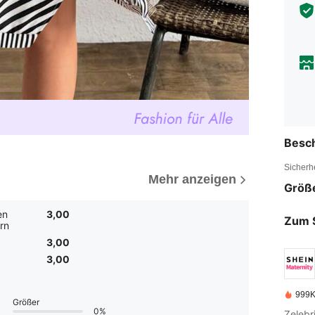
Besc
Sicherh
Mehr anzeigen
Größ
en
3,00
Zum 
rn
3,00
3,00
999K
Größer
0%
Zelebr