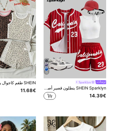
12
Sparklyn
SHEIN Sparklyn بنطلون قصير أصفر، وسترة فضفاضة مطبوع عليها حرف بنمط خطوط أسود للفتيات المراهقات، وحمالة صدر مطابقة باللون الأصفر
11.68€
14.39€