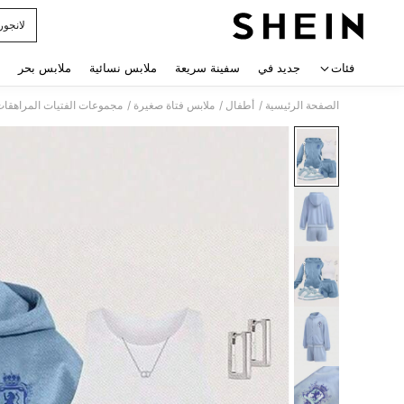
لانجور
 navigate search
فئات
جديد في
سفينة سريعة
ملابس نسائية
ملابس بحر
/
/
/
الصفحة الرئيسية
أطفال
ملابس فتاة صغيرة
مجموعات الفتيات المراهقا