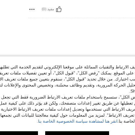
مفيد (0)
الارتباط والتقنيات المماثلة على موقعنا الإلكتروني لتقديم الخدمة التي تطلبه
لى الموقع. يمكنك "رفض الكل"، "قبول الكل"، أو تعيين تفضيلات ملفات تعريف
مفيد (0)
ختيارك. من خلال تحديد "قبول الكل"، سنقوم بتعيين جميع ملفات تعريف الارتب
حليل الحركة المرورية، وتقديم وظائف محسّنة، وتخصيص المحتوى والإعلانات لت
لمراجعات
 الكل"، ستسمح باستخدام ملفات تعريف الارتباط الضرورية فقط التي تجعل مو
تعطيلها عن طريق تغيير إعدادات متصفحك، ولكن قد يؤثر ذلك على كيفية عمل 
ريف الارتباط التي نستخدمها وتعديل إعدادات ملفات تعريف الارتباط الاختيارية
تعريف الارتباط". لمزيد من المعلومات حول كيفية معالجتنا للبيانات التي نجمعها،
اصة بنا.
انقر هنا لمشاهدة سياسة الخصوصية الخاصة بنا.