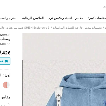
ي
Use up and down arrow keys to البحث الأخير and البحث والعثور. Press Enter to select.
مقاسات كبيرة
ملابس داخلية، وملابس نوم
الملابس الرجالية
المنزل والمعي
/
/
ت
تنسيقات ملابس خارجية للفتيات المراهقات
وسحاب، 
أمريكي 
4448400
0
.42€
ITY
شحن
لون:
ا
مقاس