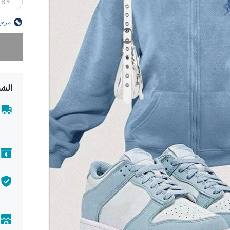
8Y
مرجع
عذراً، لقد 
الشح