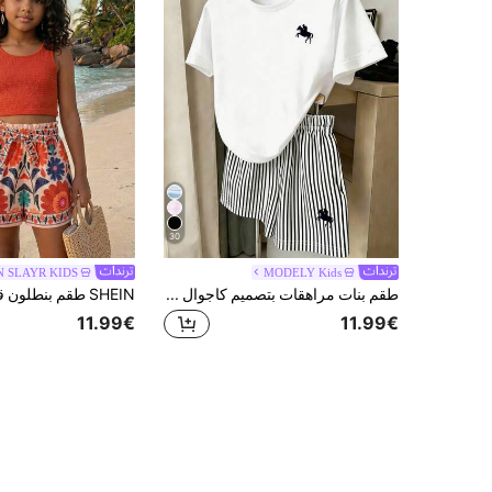
30
N SLAYR KIDS
MODELY Kids
طقم بنات مراهقات بتصميم كاجوال عصري بطبعة فارس الحصان، تي شيرت بياقة دائرية وأكمام قصيرة وشورت مخطط باللونين الأبيض والأسود، طقم صيفي مناسب للعطلات العائلية والخروجات
11.99€
11.99€