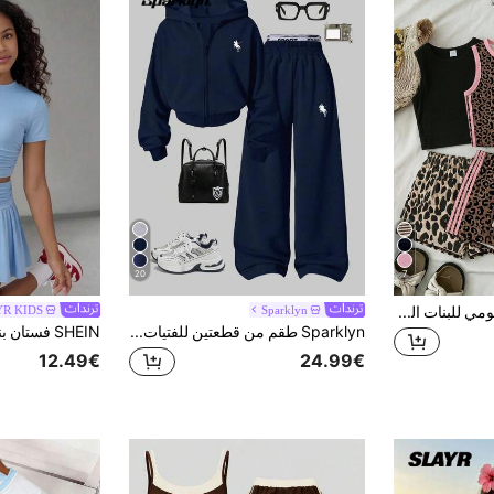
20
7
SHEIN طقم كاجوال يومي للبنات المراهقات للصيف والعطلات، توب بلون سادة بياقة دائرية وشورت بطبعة نمر، أسود وبيج
Sparklyn
YR KIDS
Sparklyn طقم من قطعتين للفتيات المراهقات: جاكيت قصير بغطاء رأس وسحاب كاجوال وبنطال واسع الساق بخصر مطاطي، خريف
12.49€
24.99€