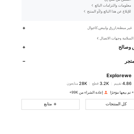
معلومات والتزامات البائع
للإبلاغ عن هذا البائع و/أو المنتج
غير مبطنة,ازرق وابيض,كاجوال
لسلامة وجهات الاتصال
28K
3.2K
4.86
 وصالح
متجر
28K
3.2K
4.86
Explorewe
28K
3.2K
4.86
تقييم
قطع
متابعون
o***0
تم دفع
منذ 1 يوم
إعادة الشراء من 99K+
28K
3.2K
4.86
كل المنتجات
متابع
28K
3.2K
4.86
28K
3.2K
4.86