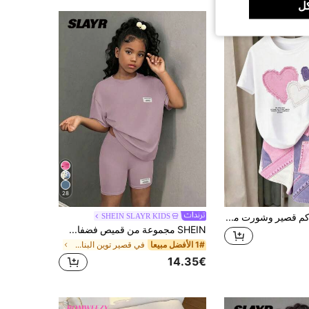
ل
28
مجموعة قميص كم قصير وشورت مناسب للفتيات بنمط قلب كاجوال، طقم ملابس صيفي/خريفي أنيق للفتيات، طباعة قلب على الدنيم مريح للاستخدام اليومي، مناسب للربيع والصيف والخريف والشتاء
SHEIN SLAYR KIDS
SHEIN مجموعة من قميص فضفاض وشورت ضيق للفتيات المراهقات، إطلالة كاجوال عصرية - 2 قطعة
1# الأفضل مبيعا
في قصير توين البنات تي شيرت Co-ords
14.35€