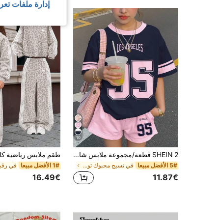
إدارة ملفات تعر
10
SHEIN 2 قطعة/مجموعة ملابس شارع للفتيات المراهقات باللون الأزرق الداكن والوردي، تي شيرت رقم 95 مطبوع وشورت، للعودة إلى المدرسة، الصيف، المدرسة، ملابس الكاوبوي
5# الأفضل مبيعا
في نسيج محبوك توين البنات تي شيرت Co-ords
1# الأفضل مبيعا
16.49€
11.87€