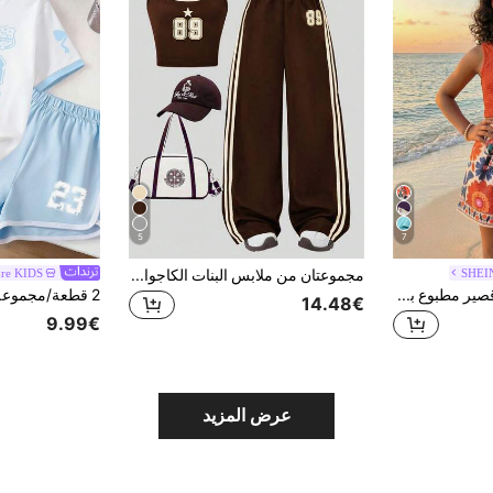
5
7
SHEI
مجموعتان من ملابس البنات الكاجوال الجديدة والعصرية، ملابس علوية مطبوع رقميًا مقترن مع شورت ذو خطوط جانبية أو بنطلون أبيض مخطط، مناسب للأنشطة الخارجية الصيفية والتجمعات اليومية والسفر وغير ذلك
ure KIDS
SHEIN طقم بنطلون قصير مطبوع بطراز رجعي ولباس علوي كاجوال برتقالية مناسب للبنات المراهقات للعطلات الصيفية والشاطئ والبحر
14.48€
9.99€
عرض المزيد