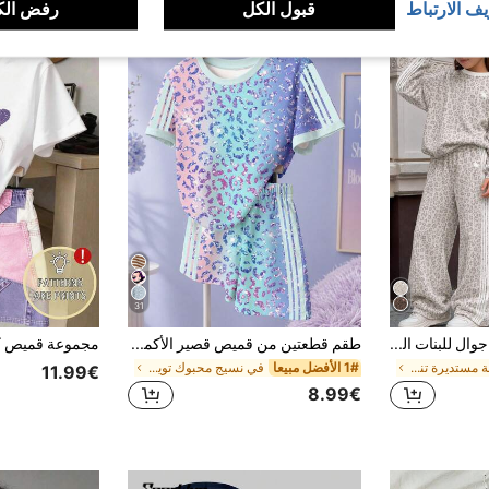
يف الارتباط
قبول الكل
رفض الك
31
طقم ملابس رياضية كاجوال للبنات المراهقات بطبعة نمر وخطوط رمادية فاتحة وبيضاء، سويت شيرت فضفاض ناعم سميك بأكمام طويلة وأكتاف منسدلة وياقة دائرية مع بنطال رياضي واسع الساق، مناسب للخريف/الشتاء للاستخدام اليومي والشارع والخارج والرياضة والحرم الجامعي والعودة إلى المدرسة
طقم قطعتين من قميص قصير الأكمام وشورت بطبعة نمر نمط لامعة للبنات المراهقات، كاجوال بسيط، مناسب للصيف والاستخدام اليومي، أنيق للصيف، الرياضة، الحرم الجامعي، أجواء الإجازة، العودة للمنزل
في رقبة مستديرة تنسيقات هودي وسويت شيرت للفتيات ال
1# الأفضل مبيعا
في نسيج محبوك توين البنات تي شيرت Co-ords
11.99€
8.99€