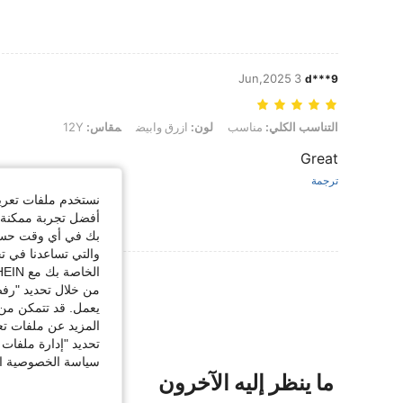
3 Jun,2025
d***9
التناسب الكلي: مناسب, لون: ازرق وابيض, مقاس: 12Y
التناسب الكلي:
مناسب
لون:
ازرق وابيض
مقاس:
12Y
Great
ترجمة
نستخدم ملفات تعريف 
أفضل تجربة ممكنة ع
بك في أي وقت حسب ا
والتي تساعدنا في ت
الخاصة بك مع SHEIN.
عرض المزيد من ا
من خلال تحديد "رفض
يعمل. قد تتمكن من 
المزيد عن ملفات تع
تحديد "إدارة ملفات 
سياسة الخصوصية الخ
ما ينظر إليه الآخرون