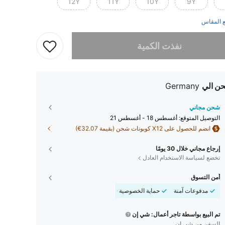
12Y
11Y
10Y
9Y
 المقاس
تم بيع هذا المنتج.
نفذت الكمية
ن الي
Germany
شحن مجاني
التوصيل المتوقع:
أغسطس 18 - أغسطس 21
انضم للحصول على X12 كوبونات شحن (بقيمة 32.07€)
إرجاع مجاني خلال 30 يومًا
تخضع لسياسة الاستخدام العادل
أمن التسوق
مدفوعات آمنة
حماية الخصوصية
تم البيع بواسطة تاجر أعمال: شي إن
السفن من شي إن