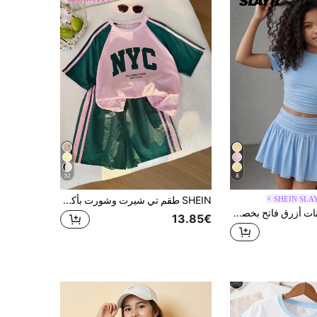
32
8
SHEIN SLA
SHEIN طقم تي شيرت وشورت بأكمام قصيرة بألوان أخضر ووردي متباينة للفتيات المراهقات، ملابس صيفية رياضية كاجوال للمدرسة والعودة إلى المدرسة، فضفاضة وخفيفة الوزن
SHEIN فستان بنات أزرق فاتح بخصر مجعد، تصميم رقبة شبه عالية وأكمام قصيرة، طيات الخصر، تنورة واسعة، قماش متوسط المرونة وصديق للبشرة، أسلوب حلو وبارد، فستان أطفال للخروج اليومي الصيفي وملابس المدرسة، تصميم فريد وملابس منعشة للفتيات المراهقات
13.85€