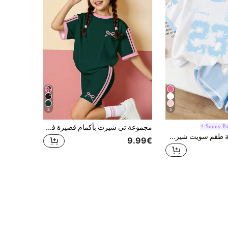
8
5
Sunny P
مجموعة تي شيرت بأكمام قصيرة فضفاضة وشورت جينز ضيق للفتيات المراهقات، بتصميم مريح وبسيط، بطبعات شريطية خضراء وفيونكة صغيرة، مناسبة للارتداء اليومي، الشارع، الخروج، المنزل، العطلات، الرياضة، العودة للمدرسة، الربيع والصيف
2 قطعة/مجموعة طقم سويت شيرت للبنات بطبعة حرف 23 الحلوة، ناعم ومريح، طقم ملابس علوية بأكمام قصيرة وشورتات للارتداء اليومي في الصيف، العودة إلى المدرسة
9.99€