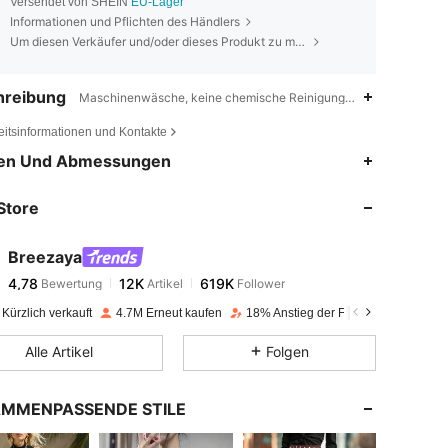
Versendet von SHEIN
EU-Lager
Informationen und Pflichten des Händlers
Um diesen Verkäufer und/oder dieses Produkt zu melden
hreibung
Maschinenwäsche, keine chemische Reinigung,Halloween ,Geweb
eitsinformationen und Kontakte
4,78
12K
619K
en Und Abmessungen
Store
4,78
12K
619K
Breezaya
4,78
12K
619K
Bewertung
Artikel
Follower
s***3
bezahlt
Vor 1 Tag
Kürzlich verkauft
4.7M Erneut kaufen
18% Anstieg der Follower
4,78
12K
619K
Alle Artikel
Folgen
4,78
12K
619K
MMENPASSENDE STILE