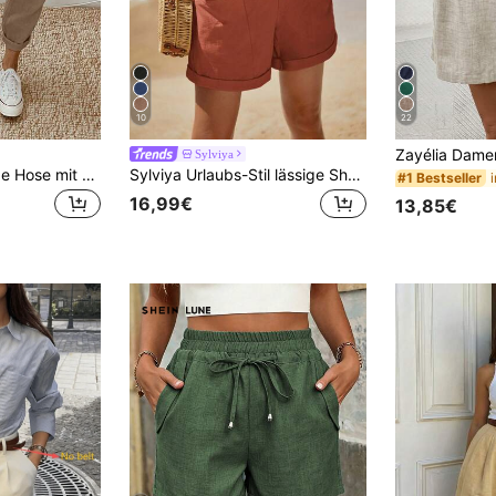
10
22
Sylviya
Breezaya Einfarbige Hose mit elastischem Bund, verjüngt zulaufend mit diagonalen Taschen und Bindeband für einen lässigen und vielseitigen Look, Damen Frühling/Herbst Lässig Jogginghose mit Kordel, Tasche, natürliche Passform, knöchellang, Khaki, Regular Fit Damenhose, für den Lässig Alltag
Sylviya Urlaubs-Stil lässige Shorts mit umgeschlagenem Saum, Knoten vorne, Doppeltaschen, Urlaub
#1 Bestseller
16,99€
13,85€