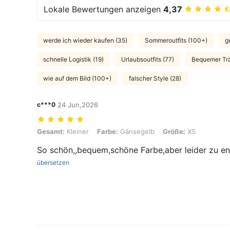
Lokale Bewertungen anzeigen
4,37
werde ich wieder kaufen (35)
Sommeroutfits (100+)
g
schnelle Logistik (19)
Urlaubsoutfits (77)
Bequemer Trä
wie auf dem Bild (100+)
falscher Style (28)
c***0
24 Jun,2026
Gesamt: Kleiner, Farbe: Gänsegelb, Größe: XS
Gesamt:
Kleiner
Farbe:
Gänsegelb
Größe:
XS
So schön,,bequem,schöne Farbe,aber leider zu e
übersetzen