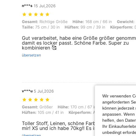
n***s
15 Jul,2026
Gesamt: Richtige Größe, Höhe: 168 cm / 66 in, Gewicht: 62 kg / 137 lb
Gesamt:
Richtige Größe
Höhe:
168 cm / 66 in
Gewicht:
Taille:
75 cm / 30 in
Hüften:
99 cm / 39 in
Körperform:
D
Gut verarbeitet, habe eine Größe größer genom
damit es locker passt. Schöne Farbe. Super zu
kombinieren 🥰
übersetzen
v***u
5 Jul,2026
Wir verwenden Co
angeforderten Ser
Gesamt: Größer, Höhe: 170 cm / 67 in, Gewicht: 70 kg / 154 lbs, Brust
Gesamt:
Größer
Höhe:
170 cm / 67 in
Gewicht:
70 kg / 
können jederzeit 
Hüften:
105 cm / 41 in
Körperform:
Apfel
Farbe:
Weiss
anpassen. Wenn Si
helfen, den Date
Toller Stoff, Leinen, schöne Farbe. Ich habe für m
Ihr Einkaufserle
mir! XS und ich habe 70kg!! Es ist einfach zu hoch
unbedingt erford
übersetzen