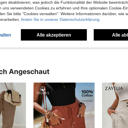
gen deaktivieren, was jedoch die Funktionalität der Website beeinträc
n uns verwendeten Cookies zu erfahren und Ihre optionalen Cookie-Ei
n Sie bitte "Cookies verwalten". Weitere Informationen darüber, wie w
verarbeiten,
finden Sie in unserer Datenschutzerklärung.
Hilfreich (1)
alten
Alle akzeptieren
Alle ab
en Ansehen
uch Angeschaut