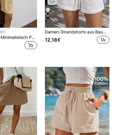
4
Damen-Strandshorts aus Baumwolle in weißem Leinen-Look mit Kordelzugbund, lässig locker geschnitten, Riviera-Resort-Stil für den Sommerurlaub
rl
Leinen Lässig Minimalistisch Pendler Vintage Stil Einfarbig Modisch Vielseitig Damen Shorts Sommer
12,18€