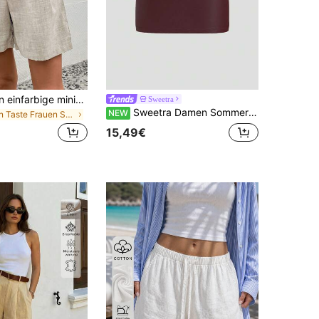
Zayélia Damen einfarbige minimalistische Shorts für den Alltag
Sweetra
Sweetra Damen Sommer Kunstleder Faltenrock mit Metalldekor
NEW
in Taste Frauen Shorts
15,49€