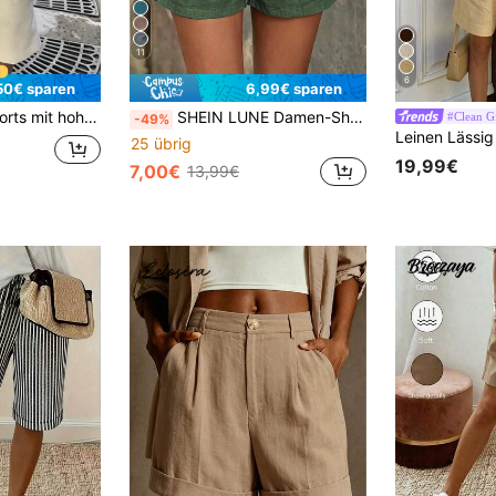
11
6
50€ sparen
6,99€ sparen
er Urlaub, passend für Casual zum Valentinstag, schick & elegant
SHEIN LUNE Damen-Shorts mit Kordelzug, Bindebund und elastischem Bund
#Clean Gi
-49%
25 übrig
19,99€
7,00€
13,99€