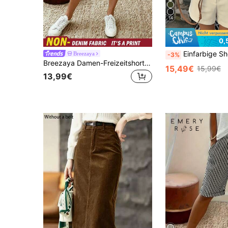
14
0,
Einfarbige Shorts mit hoher Taille, geeignet für Pendeln und Frühling/Somm
Breezaya
-3%
Breezaya Damen-Freizeitshorts aus Denim mit elastischem Bund, Taschen und Muster
15,49€
15,99€
13,99€