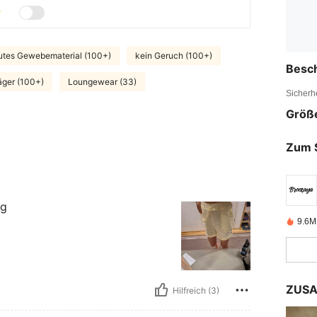
utes Gewebematerial (100+)
kein Geruch (100+)
Besc
ger (100+)
Loungewear (33)
Sicherh
Größ
Zum 
ng
9.6M 
ZUSA
Hilfreich (3)