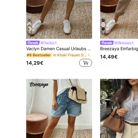
18
8
Vaclyn
Breezaya
Vaclyn Damen Casual Urlaubs Vielseitige Shorts
in Khaki Frauen Shorts
#6 Bestseller
14,49€
14,29€