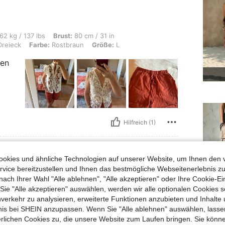
s, Brust: 80 cm / 31 in, Taille: 75 cm / 30 in, Hüften: 99 cm / 39 in, Körperform: 
62 kg / 137 lbs
Brust:
80 cm / 31 in
reieck
Farbe:
Rostbraun
Größe:
L
men
Hilfreich (1)
okies und ähnliche Technologien auf unserer Website, um Ihnen den 
vice bereitzustellen und Ihnen das bestmögliche Webseitenerlebnis zu
: 100 cm / 39 in, Taille: 90 cm / 35 in, Hüften: 105 cm / 41 in, Körperform: Apfel,
154 lbs
Brust:
100 cm / 39 in
Taille:
90 cm / 35 in
nach Ihrer Wahl "Alle ablehnen", "Alle akzeptieren" oder Ihre Cookie-Ei
Größe:
XS
e "Alle akzeptieren" auswählen, werden wir alle optionalen Cookies s
nverkehr zu analysieren, erweiterte Funktionen anzubieten und Inhalte
Das kö
eine Tochter bestellt und es passt
bnis bei SHEIN anzupassen. Wenn Sie "Alle ablehnen" auswählen, lassen
auch g
 geschnitten " High Waist "
erlichen Cookies zu, die unsere Website zum Laufen bringen. Sie könne