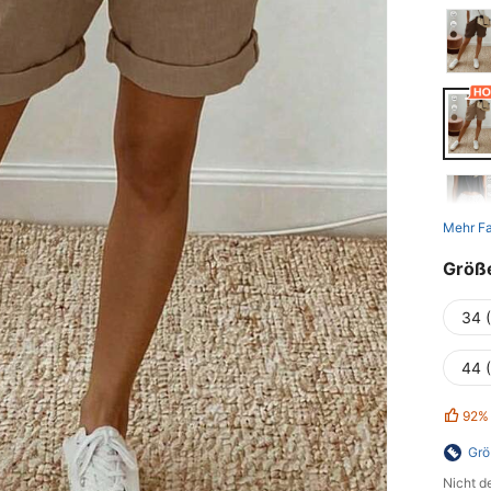
Mehr F
Größ
34 
44 
92%
Grö
Nicht d