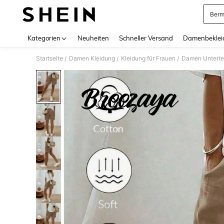
Berm
Use up 
Kategorien
Neuheiten
Schneller Versand
Damenbeklei
Startseite
Damen Kleidung
Kleidung für Frauen
Damen Unterte
/
/
/