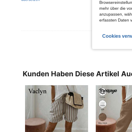
Browsereinstellun
mehr über die vo
anzupassen, wähle
erfassten Daten 
Cookies verw
Mehr Bewertung
Kunden Haben Diese Artikel A